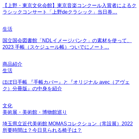
【上野・東京文化会館】東京音楽コンクール入賞者によるク
ラシックコンサート「上野deクラシック」当日券…
生活
国立国会図書館「NDLイメージバンク」の素材を使って、
2023 手帳（スケジュール帳）ついでにノート…
商品紹介
生活
ほぼ日手帳 『手帳カバー』と『オリジナル avec（アヴェ
ク）分冊版』の中身を紹介
文化
美術展・美術館・博物館巡り
埼玉県立近代美術館 MOMASコレクション（常設展）2022
所要時間は？今日見られる椅子は？