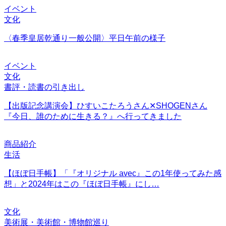
イベント
文化
〈春季皇居乾通り一般公開〉平日午前の様子
イベント
文化
書評・読書の引き出し
【出版記念講演会】ひすいこたろうさん✕SHOGENさん
『今日、誰のために生きる？』へ行ってきました
商品紹介
生活
【ほぼ日手帳】「『オリジナル avec』この1年使ってみた感
想」と2024年はこの『ほぼ日手帳』にし…
文化
美術展・美術館・博物館巡り