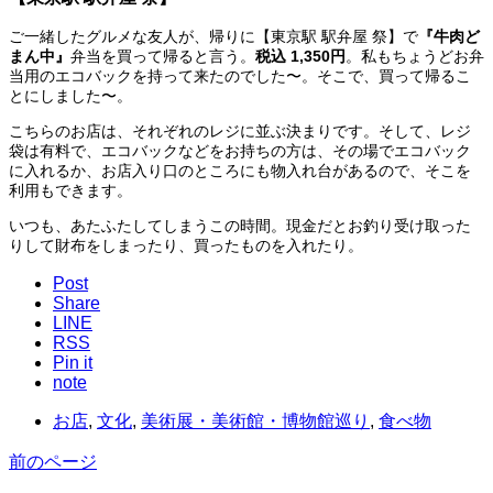
ご一緒したグルメな友人が、帰りに【東京駅 駅弁屋 祭】で
『牛肉ど
まん中』
弁当を買って帰ると言う。
税込 1,350円
。私もちょうどお弁
当用のエコバックを持って来たのでした〜。そこで、買って帰るこ
とにしました〜。
こちらのお店は、それぞれのレジに並ぶ決まりです。そして、レジ
袋は有料で、エコバックなどをお持ちの方は、その場でエコバック
に入れるか、お店入り口のところにも物入れ台があるので、そこを
利用もできます。
いつも、あたふたしてしまうこの時間。現金だとお釣り受け取った
りして財布をしまったり、買ったものを入れたり。
Post
Share
LINE
RSS
Pin it
note
お店
,
文化
,
美術展・美術館・博物館巡り
,
食べ物
前のページ