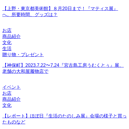
【上野・東京都美術館】８月20日まで！『マティス展』
へ。所要時間、グッズは？
お店
商品紹介
文化
生活
贈り物・プレゼント
【神保町】2023.7.22〜7.24『宮古島工房うむくとぅ』展、
老舗の大和屋履物店で
イベント
お店
商品紹介
文化
【レポート】ほぼ日『生活のたのしみ展』会場の様子と買っ
たものなど