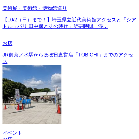
美術展・美術館・博物館巡り
【10/2（日）まで！】埼玉県立近代美術館アクセスと「シア
トル→パリ 田中保とその時代」所要時間、混…
お店
JR御茶ノ水駅からほぼ日直営店「TOBICHI」までのアクセ
ス
イベント