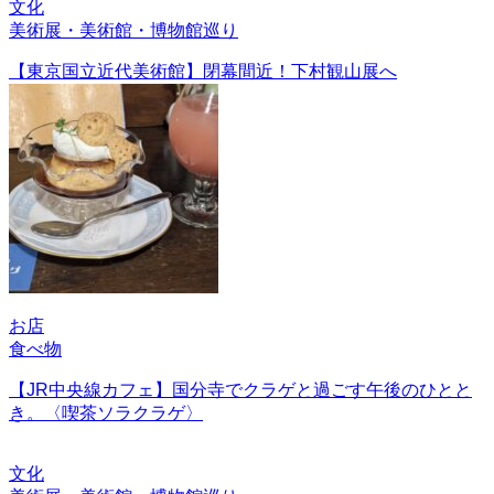
文化
美術展・美術館・博物館巡り
【東京国立近代美術館】閉幕間近！下村観山展へ
お店
食べ物
【JR中央線カフェ】国分寺でクラゲと過ごす午後のひとと
き。〈喫茶ソラクラゲ〉
文化