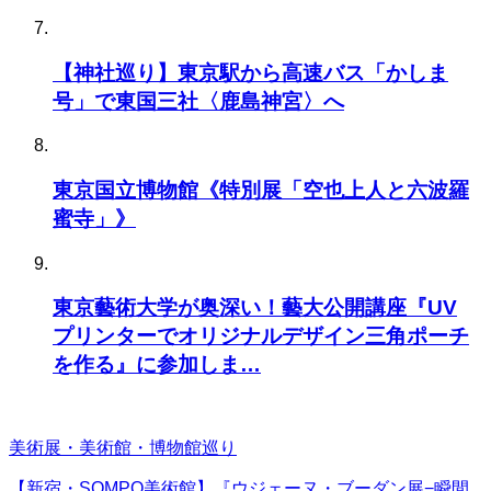
【神社巡り】東京駅から高速バス「かしま
号」で東国三社〈鹿島神宮〉へ
東京国立博物館《特別展「空也上人と六波羅
蜜寺」》
東京藝術大学が奥深い！藝大公開講座『UV
プリンターでオリジナルデザイン三角ポーチ
を作る』に参加しま…
美術展・美術館・博物館巡り
【新宿・SOMPO美術館】『ウジェーヌ・ブーダン展−瞬間