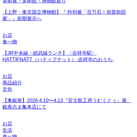
美術展・美術館・博物館巡り
【上野・東京国立博物館】『 特別展「百万石！加賀前田
家」』前期展示へ
お店
食べ物
【JR中央線・総武線ランチ】〈吉祥寺駅〉
HATTIFNATT（ハティフナット）-吉祥寺のおうち-
お店
商品紹介
文化
【東銀座】2026.4.10〜4.13『宮古島工房うむくとぅ』展、
銀座志ま亀本店にて
お店
生活
食べ物