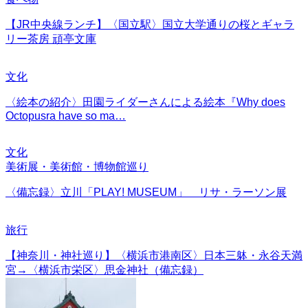
【JR中央線ランチ】〈国立駅〉国立大学通りの桜とギャラ
リー茶房 頑亭文庫
文化
〈絵本の紹介〉田園ライダーさんによる絵本『Why does
Octopusra have so ma…
文化
美術展・美術館・博物館巡り
〈備忘録〉立川「PLAY! MUSEUM」 リサ・ラーソン展
旅行
【神奈川・神社巡り】〈横浜市港南区〉日本三躰・永谷天満
宮→〈横浜市栄区〉思金神社（備忘録）