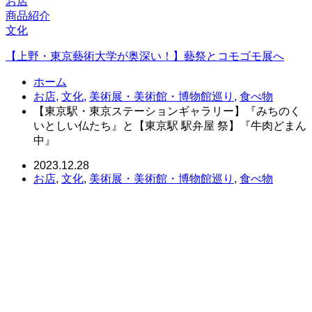
お店
商品紹介
文化
【上野・東京藝術大学が奥深い！】藝祭とコモゴモ展へ
ホーム
お店
,
文化
,
美術展・美術館・博物館巡り
,
食べ物
【東京駅・東京ステーションギャラリー】『みちのく
いとしい仏たち』と【東京駅 駅弁屋 祭】『牛肉どまん
中』
2023.12.28
お店
,
文化
,
美術展・美術館・博物館巡り
,
食べ物