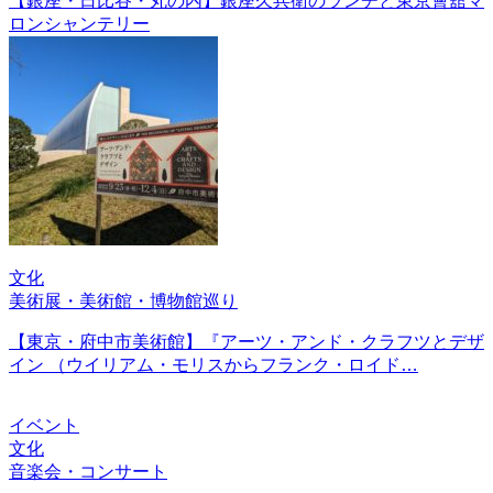
【銀座・日比谷・丸の内】銀座久兵衛のランチと東京會舘マ
ロンシャンテリー
文化
美術展・美術館・博物館巡り
【東京・府中市美術館】『アーツ・アンド・クラフツとデザ
イン （ウイリアム・モリスからフランク・ロイド…
イベント
文化
音楽会・コンサート