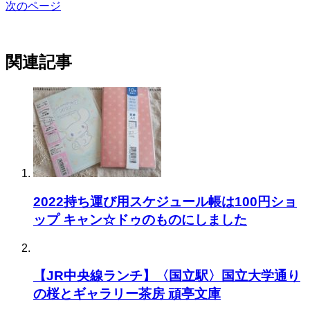
次のページ
関連記事
2022持ち運び用スケジュール帳は100円ショ
ップ キャン☆ドゥのものにしました
【JR中央線ランチ】〈国立駅〉国立大学通り
の桜とギャラリー茶房 頑亭文庫