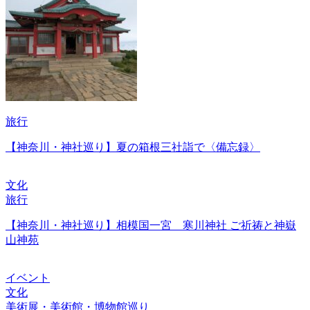
旅行
【神奈川・神社巡り】夏の箱根三社詣で〈備忘録〉
文化
旅行
【神奈川・神社巡り】相模国一宮 寒川神社 ご祈祷と神嶽
山神苑
イベント
文化
美術展・美術館・博物館巡り