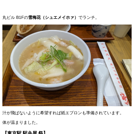
丸ビル B1Fの
雪梅花（シュエメイホァ）
でランチ。
汁が飛ばないように希望すれば紙エプロンも準備されています。
体が温まりました。
【東京駅 駅弁屋 祭】