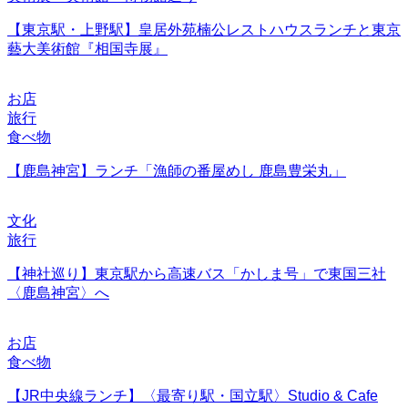
【東京駅・上野駅】皇居外苑楠公レストハウスランチと東京
藝大美術館『相国寺展』
お店
旅行
食べ物
【鹿島神宮】ランチ「漁師の番屋めし 鹿島豊栄丸」
文化
旅行
【神社巡り】東京駅から高速バス「かしま号」で東国三社
〈鹿島神宮〉へ
お店
食べ物
【JR中央線ランチ】〈最寄り駅・国立駅〉Studio & Cafe