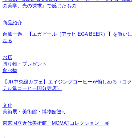
の美学、光の探求』で感じたもの
商品紹介
台風一過、【エガビール（アサヒ EGA BEER）】を買いに
走る
お店
贈り物・プレゼント
食べ物
【JR中央線カフェ】エイジングコーヒーが愉しめる〈コク
テル堂コーヒー国分寺店〉
文化
美術展・美術館・博物館巡り
東京国立近代美術館「MOMATコレクション」展