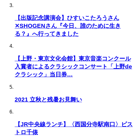
【出版記念講演会】ひすいこたろうさん
✕SHOGENさん『今日、誰のために生き
る？』へ行ってきました
【上野・東京文化会館】東京音楽コンクール
入賞者によるクラシックコンサート「上野de
クラシック」当日券…
2021 立秋と残暑お見舞い
【JR中央線ランチ】〈西国分寺駅南口〉ビス
トロ千俵