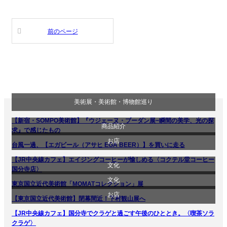
前のページ
美術展・美術館・博物館巡り
【新宿・SOMPO美術館】『ウジェーヌ・ブーダン展−瞬間の美学、光の探
商品紹介
求』で感じたもの
お店
台風一過、【エガビール（アサヒ EGA BEER）】を買いに走る
【JR中央線カフェ】エイジングコーヒーが愉しめる〈コクテル堂コーヒー
文化
贈り物・プレゼント
国分寺店〉
文化
東京国立近代美術館「MOMATコレクション」展
美術展・美術館・博物館巡り
食べ物
お店
【東京国立近代美術館】閉幕間近！下村観山展へ
美術展・美術館・博物館巡り
【JR中央線カフェ】国分寺でクラゲと過ごす午後のひととき。〈喫茶ソラ
食べ物
クラゲ〉