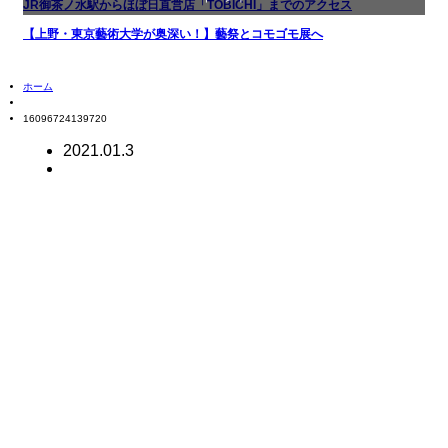
JR御茶ノ水駅からほぼ日直営店「TOBICHI」までのアクセス
【上野・東京藝術大学が奥深い！】藝祭とコモゴモ展へ
お店
ホーム
商品紹介
16096724139720
文化
2021.01.3