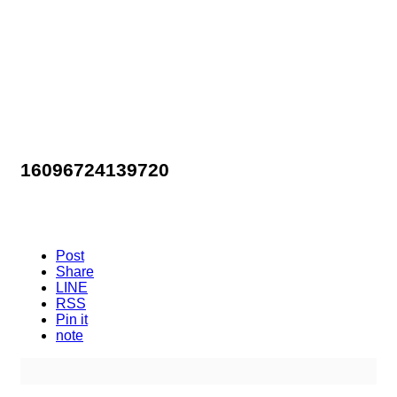
16096724139720
Post
Share
LINE
RSS
Pin it
note