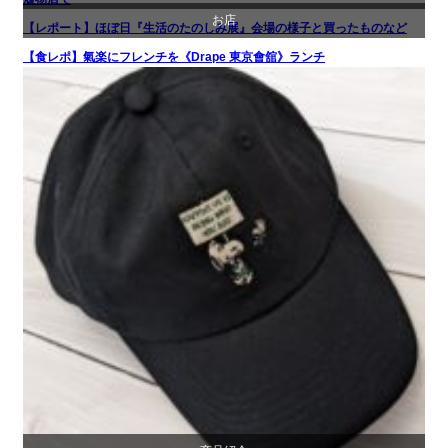
お店
【レポート】ほぼ日『生活のたのしみ展』会場の様子と買ったものなど
お店
文化
【食レポ】氣楽にフレンチを《Drape 東京會舘》ランチ
食べ物
商品紹介
生活
文化
贈り物・プレゼント