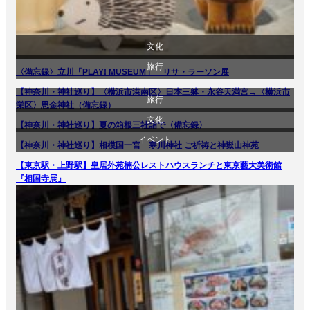
文化
旅行
〈備忘録〉立川「PLAY! MUSEUM」 リサ・ラーソン展
美術展・美術館・博物館巡り
【神奈川・神社巡り】〈横浜市港南区〉日本三躰・永谷天満宮→〈横浜市
旅行
栄区〉思金神社（備忘録）
文化
【神奈川・神社巡り】夏の箱根三社詣で〈備忘録〉
イベント
【神奈川・神社巡り】相模国一宮 寒川神社 ご祈祷と神嶽山神苑
旅行
【東京駅・上野駅】皇居外苑楠公レストハウスランチと東京藝大美術館
文化
『相国寺展』
美術展・美術館・博物館巡り