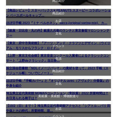
商品紹介
【商品レビュー】スターバックス✕ PEANUTS スヌーピー コラボレーショ
商品紹介
ン ベースボールキャップ…
お店
ほぼ日手帳 2023『ミナ ペルホネン』 piece,(original spring mix)、カ…
生活
【銀座・日比谷・丸の内】銀座久兵衛のランチと東京會舘マロンシャンテ
文化
食べ物
リー
【東京・府中市美術館】『アーツ・アンド・クラフツとデザイン （ウイリ
イベント
美術展・美術館・博物館巡り
アム・モリスからフランク・ロイド…
【上野・東京文化会館】東京音楽コンクール入賞者によるクラシックコン
生活
文化
サート「上野deクラシック」当日券…
国立国会図書館「NDLイメージバンク」の素材を使って、2023 手帳（ス
商品紹介
音楽会・コンサート
ケジュール帳）ついでにノート…
ほぼ日手帳 『手帳カバー』と『オリジナル avec（アヴェク）分冊版』の
文化
生活
中身を紹介
埼玉県立近代美術館 MOMASコレクション（常設展）2022 所要時間は？
美術展・美術館・博物館巡り
美術展・美術館・博物館巡り
今日見られる椅子は？
【10/2（日）まで！】埼玉県立近代美術館アクセスと「シアトル→パリ 田
お店
中保とその時代」所要時間、混…
イベント