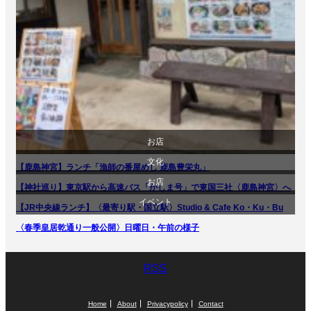
お店
文化
【鹿島神宮】ランチ「漁師の番屋めし 鹿島豊栄丸」
旅行
お店
【神社巡り】東京駅から高速バス「かしま号」で東国三社〈鹿島神宮〉へ
旅行
イベント
【JR中央線ランチ】〈最寄り駅・国立駅〉Studio & Cafe Ko・Ku・Bu
食べ物
食べ物
〈春季皇居乾通り一般公開〉日曜日・午前の様子
文化
RSS
Home
About
Privacypolicy
Contact