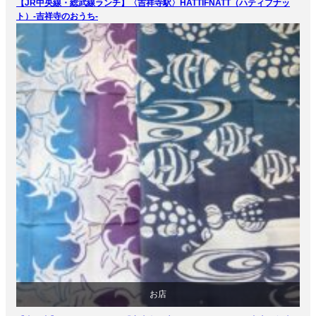
【JR中央線・総武線ランチ】〈吉祥寺駅〉HATTIFNATT（ハティフナッ
食べ物
ト）-吉祥寺のおうち-
お店