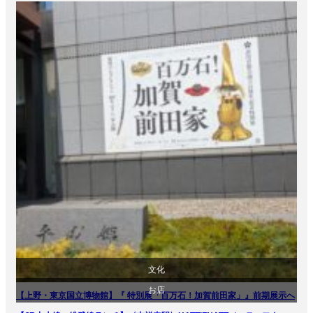
文化
お店
【上野・東京国立博物館】『 特別展「百万石！加賀前田家」』前期展示へ
美術展・美術館・博物館巡り