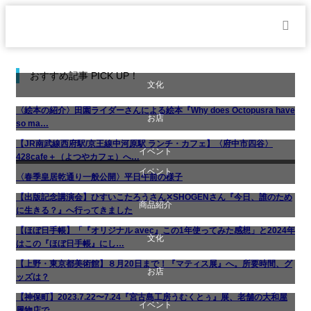
おすすめ記事 PICK UP！
文化
〈絵本の紹介〉田園ライダーさんによる絵本『Why does Octopusra have
お店
so ma…
【JR南武線西府駅/京王線中河原駅 ランチ・カフェ】〈府中市四谷〉
イベント
商品紹介
428cafe＋（よつやカフェ）へ…
イベント
〈春季皇居乾通り一般公開〉平日午前の様子
文化
料理
【出版記念講演会】ひすいこたろうさん✕SHOGENさん『今日、誰のため
商品紹介
文化
に生きる？』へ行ってきました
【ほぼ日手帳】「『オリジナル avec』この1年使ってみた感想」と2024年
文化
生活
書評・読書の引き出し
はこの『ほぼ日手帳』にし…
【上野・東京都美術館】８月20日まで！『マティス展』へ。所要時間、グ
お店
美術展・美術館・博物館巡り
ッズは？
【神保町】2023.7.22〜7.24『宮古島工房うむくとぅ』展、老舗の大和屋
イベント
商品紹介
履物店で