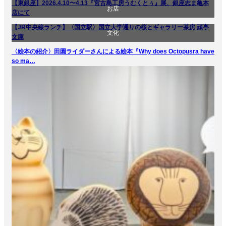
【東銀座】2026.4.10〜4.13『宮古島工房うむくとぅ』展、銀座志ま亀本
お店
商品紹介
店にて
【JR中央線ランチ】〈国立駅〉国立大学通りの桜とギャラリー茶房 頑亭
文化
生活
文化
文庫
〈絵本の紹介〉田園ライダーさんによる絵本『Why does Octopusra have
食べ物
so ma…