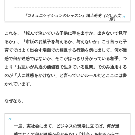
『コミュニケイションのレッスン』鴻上尚史（だいわ文
庫）
これを、『転んで泣いている子供に手を出すか、出さないで見守
るか』、『市販のお菓子を与えるか、与えないか』こう言った子
育てではよく出会す場面での相反する行動を例に出して、
何が迷
惑で何が迷惑ではないか
、
そこがはっきり分かっている相手、つ
まり「お互いが共通の価値観で生きている世間」でのみ通用する
のが「人に迷惑をかけない」と言っていいルールだとここには書
かれています。
なぜなら、
一度、実社会に出て、ビジネスの現場に立てば、何が迷
惑でなくて何が迷惑か分からない「社会」を知るからで