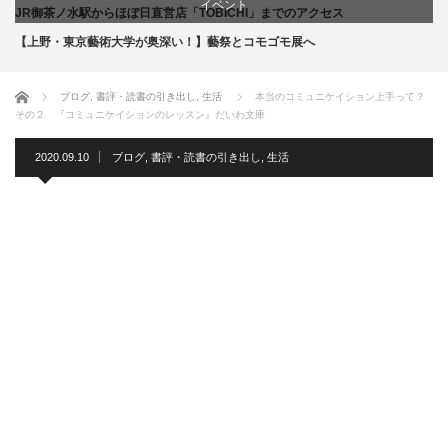
イベント
JR御茶ノ水駅からほぼ日直営店「TOBICHI」までのアクセス
【上野・東京藝術大学が奥深い！】藝祭とコモゴモ展へ
お店
ホーム
ブログ
,
書評・読書の引き出し
,
生活
本当のコミュニケイション上手って？
商品紹介
その２ 『コミュニケイションのレッスン』だいわ文庫
文化
2020.09.10
ブログ
,
書評・読書の引き出し
,
生活