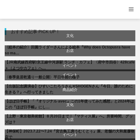
おすすめ記事 PICK UP！
文化
〈絵本の紹介〉田園ライダーさんによる絵本『Why does Octopusra have
お店
so ma…
【JR南武線西府駅/京王線中河原駅 ランチ・カフェ】〈府中市四谷〉428cafe
商品紹介
イベント
＋（よつやカフェ）へ…
イベント
〈春季皇居乾通り一般公開〉平日午前の様子
料理
文化
【出版記念講演会】ひすいこたろうさん✕SHOGENさん『今日、誰のために
文化
商品紹介
生きる？』へ行ってきました
【ほぼ日手帳】「『オリジナル avec』この1年使ってみた感想」と2024年は
書評・読書の引き出し
生活
文化
この『ほぼ日手帳』にし…
【上野・東京都美術館】８月20日まで！『マティス展』へ。所要時間、グッ
美術展・美術館・博物館巡り
お店
ズは？
【神保町】2023.7.22〜7.24『宮古島工房うむくとぅ』展、老舗の大和屋履物
商品紹介
イベント
店で