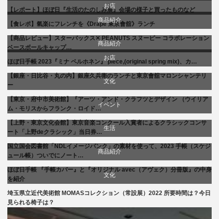
お店
【レポート】ほぼ日『生活のたのしみ展』会場の様子と買ったものなど
文化
お店
商品紹介
【食レポ】氣楽にフレンチを《Drape 東京會舘》ランチ
食べ物
生活
商品紹介
【商品レビュー】スターバックス✕ PEANUTS スヌーピー コラボレーション
商品紹介
ベースボールキャップ…
お店
贈り物・プレゼント
文化
ほぼ日手帳 2023『ミナ ペルホネン』 piece,(original spring mix)、カ…
生活
【銀座・日比谷・丸の内】銀座久兵衛のランチと東京會舘マロンシャンテリ
食べ物
文化
ー
【東京・府中市美術館】『アーツ・アンド・クラフツとデザイン （ウイリア
美術展・美術館・博物館巡り
イベント
ム・モリスからフランク・ロイド…
【上野・東京文化会館】東京音楽コンクール入賞者によるクラシックコンサ
文化
生活
ート「上野deクラシック」当日券…
国立国会図書館「NDLイメージバンク」の素材を使って、2023 手帳（スケジ
音楽会・コンサート
商品紹介
ュール帳）ついでにノート…
ほぼ日手帳 『手帳カバー』と『オリジナル avec（アヴェク）分冊版』の中身
生活
文化
を紹介
埼玉県立近代美術館 MOMASコレクション（常設展）2022 所要時間は？今日
美術展・美術館・博物館巡り
見られる椅子は？