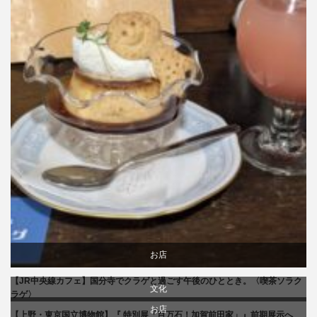
お店
【JR中央線カフェ】国分寺でクラゲと過ごす午後のひととき。〈喫茶ソラク
食べ物
文化
ラゲ〉
お店
【上野・東京国立博物館】『 特別展「百万石！加賀前田家」』前期展示へ