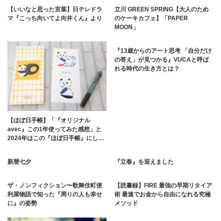
【いいなと思った言葉】日テレドラ
立川 GREEN SPRING【大人のため
マ『こっち向いてよ向井くん』より
のケーキカフェ】「PAPER
MOON」
『13歳からのアート思考 「自分だけ
の答え」が見つかる』VUCAと呼ば
れる時代の生き方とは？
【ほぼ日手帳】「『オリジナル
avec』この1年使ってみた感想」と
2024年はこの『ほぼ日手帳』にし…
新暦七夕
『立春』を迎えました
ザ・ノンフィクション〜歌舞伎町便
【読書録】FIRE 最強の早期リタイア
利屋物語で知った『周りの人も幸せ
術 最速でお金から自由になれる究極
に』の姿勢
メソッド