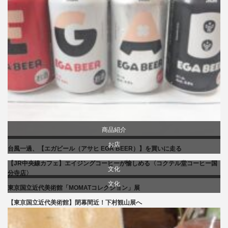
商品紹介
お店
台風一過、【エガビール（アサヒ EGA BEER）】を買いに走る
【JR中央線カフェ】エイジングコーヒーが愉しめる〈コクテル堂コーヒー国
贈り物・プレゼント
文化
分寺店〉
文化
東京国立近代美術館「MOMATコレクション」展
食べ物
美術展・美術館・博物館巡り
【東京国立近代美術館】閉幕間近！下村観山展へ
美術展・美術館・博物館巡り