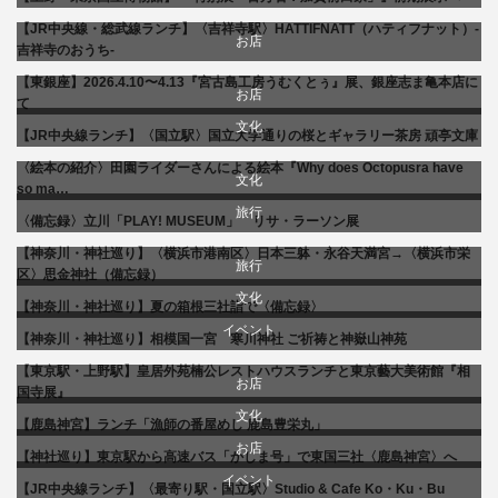
美術展・美術館・博物館巡り
【JR中央線・総武線ランチ】〈吉祥寺駅〉HATTIFNATT（ハティフナット）-
食べ物
お店
吉祥寺のおうち-
【東銀座】2026.4.10〜4.13『宮古島工房うむくとぅ』展、銀座志ま亀本店に
商品紹介
お店
て
文化
【JR中央線ランチ】〈国立駅〉国立大学通りの桜とギャラリー茶房 頑亭文庫
文化
生活
〈絵本の紹介〉田園ライダーさんによる絵本『Why does Octopusra have
文化
so ma…
食べ物
旅行
〈備忘録〉立川「PLAY! MUSEUM」 リサ・ラーソン展
美術展・美術館・博物館巡り
【神奈川・神社巡り】〈横浜市港南区〉日本三躰・永谷天満宮→〈横浜市栄
旅行
区〉思金神社（備忘録）
文化
【神奈川・神社巡り】夏の箱根三社詣で〈備忘録〉
イベント
【神奈川・神社巡り】相模国一宮 寒川神社 ご祈祷と神嶽山神苑
旅行
【東京駅・上野駅】皇居外苑楠公レストハウスランチと東京藝大美術館『相
文化
お店
国寺展』
文化
【鹿島神宮】ランチ「漁師の番屋めし 鹿島豊栄丸」
美術展・美術館・博物館巡り
旅行
お店
【神社巡り】東京駅から高速バス「かしま号」で東国三社〈鹿島神宮〉へ
旅行
イベント
食べ物
【JR中央線ランチ】〈最寄り駅・国立駅〉Studio & Cafe Ko・Ku・Bu