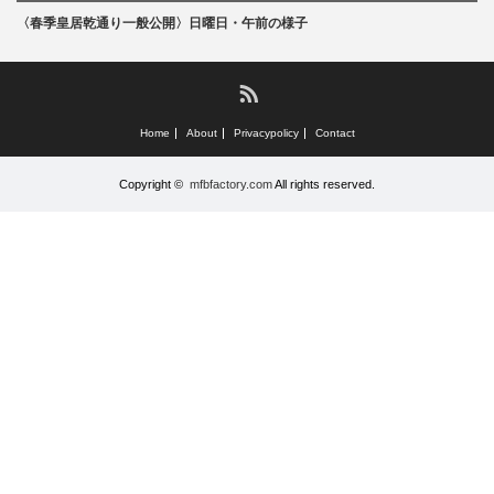
食べ物
〈春季皇居乾通り一般公開〉日曜日・午前の様子
文化
RSS
Home
About
Privacypolicy
Contact
Copyright ©
mfbfactory.com
All rights reserved.