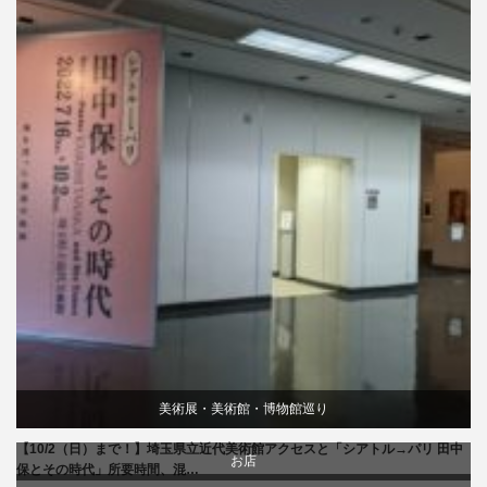
美術展・美術館・博物館巡り
【10/2（日）まで！】埼玉県立近代美術館アクセスと「シアトル→パリ 田中
お店
保とその時代」所要時間、混…