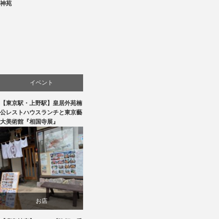
神苑
イベント
【東京駅・上野駅】皇居外苑楠
文化
公レストハウスランチと東京藝
大美術館『相国寺展』
美術展・美術館・博物館巡り
お店