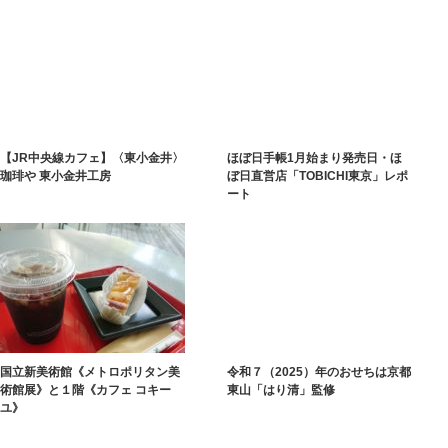
【JR中央線カフェ】〈東小金井〉
ほぼ日手帳1月始まり発売日・ほ
珈琲や 東小金井工房
ぼ日直営店「TOBICHI東京」レポ
ート
国立新美術館《メトロポリタン美
令和７（2025）年のおせちは京都
術館展》と１階《カフェ コキー
東山「はり清」監修
ユ》