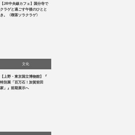
【JR中央線カフェ】国分寺で
食べ物
クラゲと過ごす午後のひとと
き。〈喫茶ソラクラゲ〉
文化
【上野・東京国立博物館】『
美術展・美術館・博物館巡り
特別展「百万石！加賀前田
家」』前期展示へ