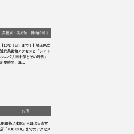
美術展・美術館・博物館巡り
【10/2（日）まで！】埼玉県立
近代美術館アクセスと「シアト
ル→パリ 田中保とその時代」
所要時間、混…
お店
JR御茶ノ水駅からほぼ日直営
店「TOBICHI」までのアクセス