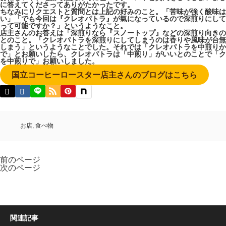
に答えてくださってありがたかったです。
ちなみにリクエストと質問とは上記の好みのこと。「苦味が強く酸味は
い」「でも今回は『クレオパトラ』が氣になっているので深煎りにして
って可能ですか？」というようなこと。
店主さんのお答えは「深煎りなら『スノートップ』などの深煎り向きの
とのこと。「クレオパトラを深煎りにしてしまうのは香りや風味が台無
しまう」というようなことでした。それでは「クレオパトラを中煎りか
で」とお願いしたら、クレオパトラは「中煎り」がいいとのことで「ク
を中煎りで」お願いしました。
国立コーヒーロースター店主さんのブログはこちら
お店
,
食べ物
前のページ
次のページ
関連記事