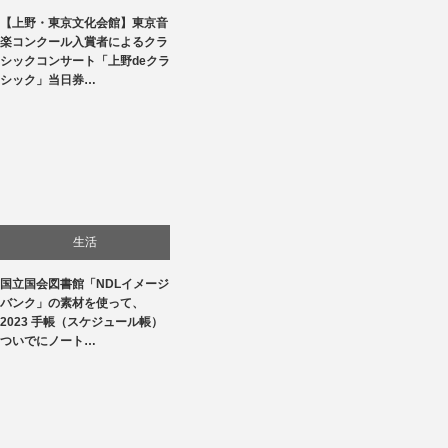
【上野・東京文化会館】東京音
文化
楽コンクール入賞者によるクラ
シックコンサート「上野deクラ
音楽会・コンサート
シック」当日券…
生活
国立国会図書館「NDLイメージ
バンク」の素材を使って、
2023 手帳（スケジュール帳）
ついでにノート…