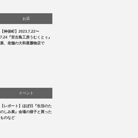
お店
【神保町】2023.7.22〜
商品紹介
7.24『宮古島工房うむくとぅ』
展、老舗の大和屋履物店で
文化
生活
贈り物・プレゼント
イベント
【レポート】ほぼ日『生活のた
お店
のしみ展』会場の様子と買った
ものなど
商品紹介
文化