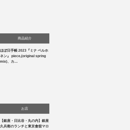
商品紹介
ほぼ日手帳 2023『ミナ ペルホ
生活
ネン』 piece,(original spring
mix)、カ…
お店
【銀座・日比谷・丸の内】銀座
食べ物
久兵衛のランチと東京會舘マロ