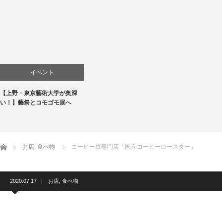
イベント
【上野・東京藝術大学が奥深
お店
い！】藝祭とコモゴモ展へ
商品紹介
文化
ホーム
お店
,
食べ物
コーヒー豆専門店「国立コーヒーロースター」
2020.07.17
お店
,
食べ物