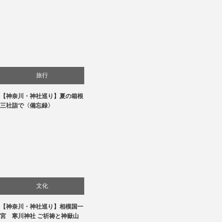
旅行
【神奈川・神社巡り】夏の箱根
三社詣で〈備忘録〉
文化
【神奈川・神社巡り】相模国一
旅行
宮 寒川神社 ご祈祷と神嶽山