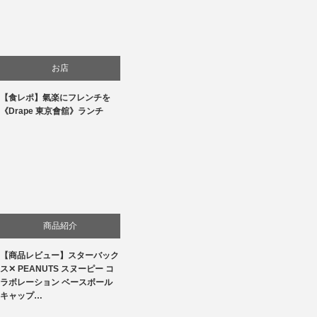
お店
【食レポ】氣楽にフレンチを
食べ物
《Drape 東京會舘》ランチ
商品紹介
【商品レビュー】スターバック
ス✕ PEANUTS スヌーピー コ
ラボレーション ベースボール
キャップ…