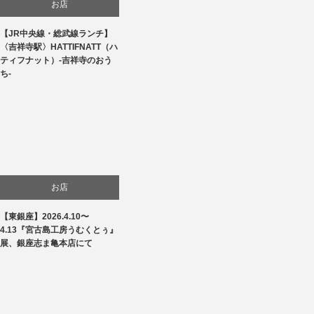
お店
【JR中央線・総武線ランチ】
食べ物
〈吉祥寺駅〉HATTIFNATT（ハ
ティフナット）-吉祥寺のおう
ち-
お店
【東銀座】2026.4.10〜
商品紹介
4.13『宮古島工房うむくとぅ』
展、銀座志ま亀本店にて
文化