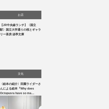
お店
【JR中央線ランチ】〈国立
生活
駅〉国立大学通りの桜とギャラ
リー茶房 頑亭文庫
食べ物
文化
〈絵本の紹介〉田園ライダーさ
んによる絵本『Why does
Octopusra have so ma…