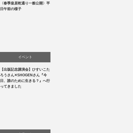
〈春季皇居乾通り一般公開〉平
文化
日午前の様子
イベント
【出版記念講演会】ひすいこた
文化
ろうさん✕SHOGENさん『今
日、誰のために生きる？』へ行
書評・読書の引き出し
ってきました