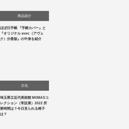
商品紹介
ほぼ日手帳 『手帳カバー』と
生活
『オリジナル avec（アヴェ
ク）分冊版』の中身を紹介
文化
埼玉県立近代美術館 MOMASコ
美術展・美術館・博物館巡り
レクション（常設展）2022 所
要時間は？今日見られる椅子
は？