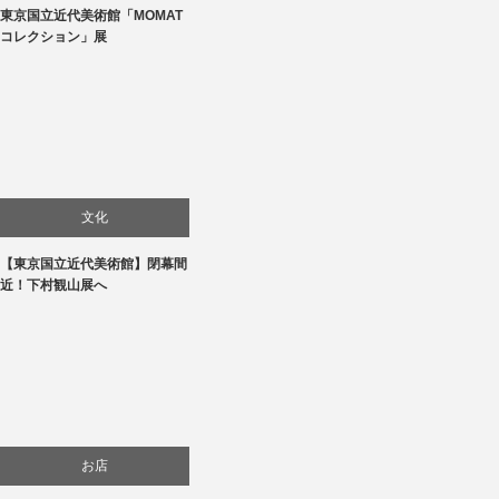
東京国立近代美術館「MOMAT
美術展・美術館・博物館巡り
コレクション」展
文化
【東京国立近代美術館】閉幕間
美術展・美術館・博物館巡り
近！下村観山展へ
お店