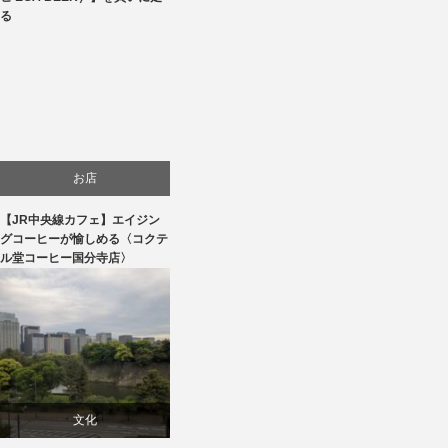
る
お店
【JR中央線カフェ】エイジン
贈り物・プレゼント
グコーヒーが愉しめる〈コクテ
ル堂コーヒー国分寺店〉
食べ物
文化