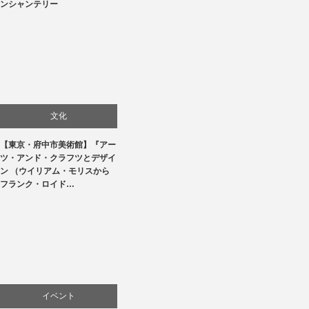
ンシャンテリー
文化
【東京・府中市美術館】『アー
美術展・美術館・博物館巡り
ツ・アンド・クラフツとデザイ
ン （ウイリアム・モリスから
フランク・ロイド…
イベント