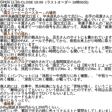
OPEN 11:00-CLOSE 19:00（
ラストオーダー 18時30分
)
月曜＆火曜定休
となっているようです。
「国立コーヒーロースター」の場所
JR中央線国立駅北口近く。中央改札から出て北口へ。右手の花屋さんと
銀行国立駅前支店の間の道を線路沿いに国分寺方面へ進んでいくと、そ
側にはケーキ屋さんの「マロニエ 国立北口店」、和菓子屋さんの「紀の
駅北口店」を過ぎて一つ目の信号を左に曲がって、高級食パン店「銀座
を過ぎてすぐ。
「購入までの流れ」
現在は感染症予防の観点からも、店主さんのサイトにも書かれています
事前に電話やFAX、メールで予約してから、焙煎出来上がり時間に取
をお勧めされています。
電話で注文すると「何時くらいに取りにいらっしゃいますか？」と聞か
お店に「いつ頃だと都合の良い時間なのか」を聞いて、こちらも、それ
取りに行く時間を伝えました。
「豆の種類など」
店主さんのブログで紹介されている期間限定のもの
パンフレットに記載されている
「国立ブレンド」は
【煎り方】によって
されている
。
浅煎りのNo. 1、中煎りのNo.２、中深煎りのNo.３、深煎
４
。
同じくパンフレットには「浅煎り〜中浅煎りに向く種類」、「中煎り〜
向く種類」、「深煎りに向く種類」が載っています。
個人的には、仕事中、気分転換になるように「苦味が強く、ということ
で」「酸味はなくてもいい」という好みに至ったのですが、今回はお店人氣
のクレオパトラを中煎りでひいてもらいました。
ポイントカードもあります。
香りにもうっとり。
「価格帯」は
240g税抜き900円から1,250円くらい。
お忙しい中、電話で注文の時に色々リクエストと質問をしてしまいまし