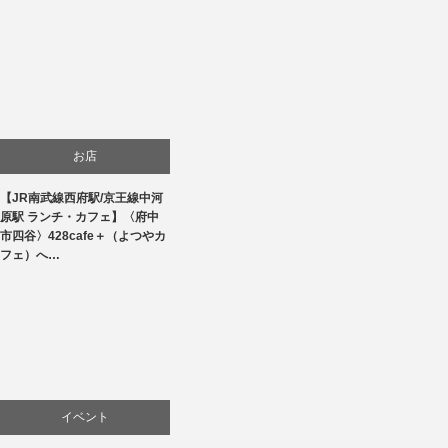
お店
【JR南武線西府駅/京王線中河
商品紹介
原駅 ランチ・カフェ】〈府中
市四谷〉428cafe＋（よつやカ
料理
フェ）へ…
イベント