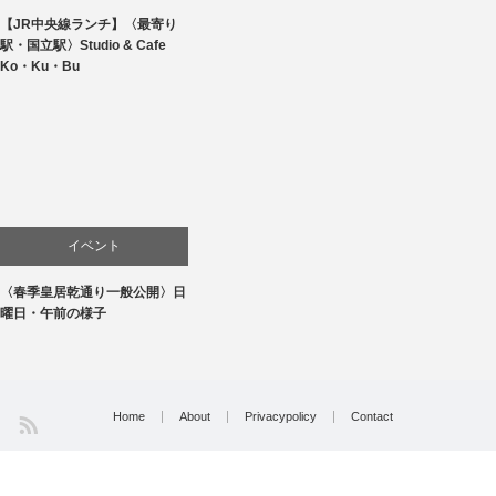
【JR中央線ランチ】〈最寄り
食べ物
駅・国立駅〉Studio & Cafe
Ko・Ku・Bu
イベント
〈春季皇居乾通り一般公開〉日
文化
曜日・午前の様子
Home
About
Privacypolicy
Contact