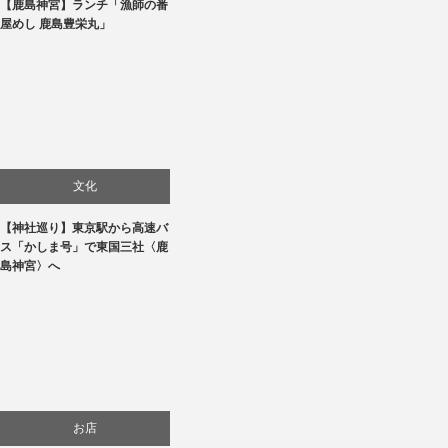
【鹿島神宮】ランチ「漁師の番
旅行
屋めし 鹿島豊栄丸」
食べ物
文化
【神社巡り】東京駅から高速バ
旅行
ス「かしま号」で東国三社〈鹿
島神宮〉へ
お店