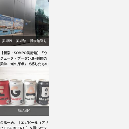
美術展・美術館・博物館巡り
【新宿・SOMPO美術館】『ウ
ジェーヌ・ブーダン展−瞬間の
美学、光の探求』で感じたもの
商品紹介
台風一過、【エガビール（アサ
ヒ EGA BEER）】を買いに走