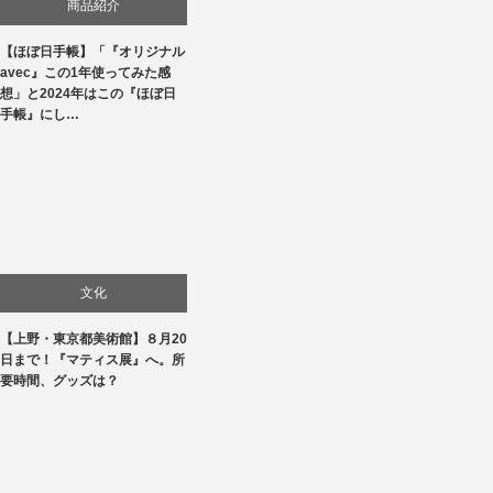
商品紹介
【ほぼ日手帳】「『オリジナル
生活
avec』この1年使ってみた感
想」と2024年はこの『ほぼ日
手帳』にし…
文化
【上野・東京都美術館】８月20
美術展・美術館・博物館巡り
日まで！『マティス展』へ。所
要時間、グッズは？