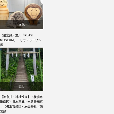
文化
〈備忘録〉立川「PLAY!
美術展・美術館・博物館巡り
MUSEUM」 リサ・ラーソン
展
旅行
【神奈川・神社巡り】〈横浜市
港南区〉日本三躰・永谷天満宮
→〈横浜市栄区〉思金神社（備
忘録）