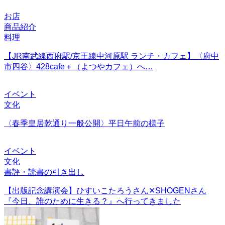
お店
商品紹介
料理
【JR南武線西府駅/京王線中河原駅 ランチ・カフェ】〈府中
市四谷〉428cafe＋（よつやカフェ）へ…
イベント
文化
〈春季皇居乾通り一般公開〉平日午前の様子
イベント
文化
書評・読書の引き出し
【出版記念講演会】ひすいこたろうさん✕SHOGENさん
『今日、誰のために生きる？』へ行ってきました