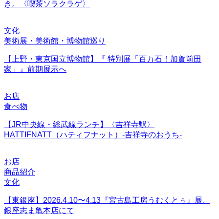
き。〈喫茶ソラクラゲ〉
文化
美術展・美術館・博物館巡り
【上野・東京国立博物館】『 特別展「百万石！加賀前田
家」』前期展示へ
お店
食べ物
【JR中央線・総武線ランチ】〈吉祥寺駅〉
HATTIFNATT（ハティフナット）-吉祥寺のおうち-
お店
商品紹介
文化
【東銀座】2026.4.10〜4.13『宮古島工房うむくとぅ』展、
銀座志ま亀本店にて