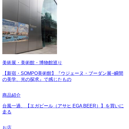
美術展・美術館・博物館巡り
【新宿・SOMPO美術館】『ウジェーヌ・ブーダン展−瞬間
の美学、光の探求』で感じたもの
商品紹介
台風一過、【エガビール（アサヒ EGA BEER）】を買いに
走る
お店