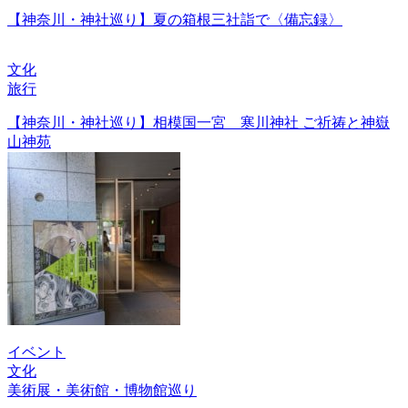
【神奈川・神社巡り】夏の箱根三社詣で〈備忘録〉
文化
旅行
【神奈川・神社巡り】相模国一宮 寒川神社 ご祈祷と神嶽
山神苑
イベント
文化
美術展・美術館・博物館巡り