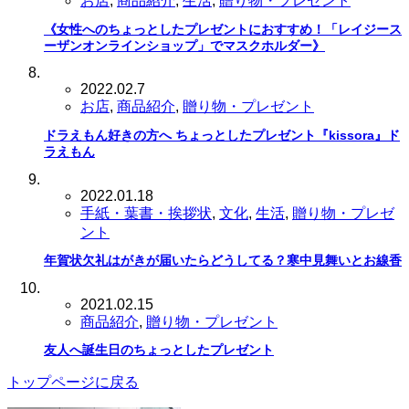
お店
,
商品紹介
,
生活
,
贈り物・プレゼント
《女性へのちょっとしたプレゼントにおすすめ！「レイジース
ーザンオンラインショップ」でマスクホルダー》
2022.02.7
お店
,
商品紹介
,
贈り物・プレゼント
ドラえもん好きの方へ ちょっとしたプレゼント『kissora』ド
ラえもん
2022.01.18
手紙・葉書・挨拶状
,
文化
,
生活
,
贈り物・プレゼ
ント
年賀状欠礼はがきが届いたらどうしてる？寒中見舞いとお線香
2021.02.15
商品紹介
,
贈り物・プレゼント
友人へ誕生日のちょっとしたプレゼント
トップページに戻る