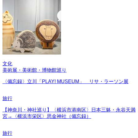
文化
美術展・美術館・博物館巡り
〈備忘録〉立川「PLAY! MUSEUM」 リサ・ラーソン展
旅行
【神奈川・神社巡り】〈横浜市港南区〉日本三躰・永谷天満
宮→〈横浜市栄区〉思金神社（備忘録）
旅行