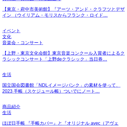
【東京・府中市美術館】『アーツ・アンド・クラフツとデザ
イン （ウイリアム・モリスからフランク・ロイド…
イベント
文化
音楽会・コンサート
【上野・東京文化会館】東京音楽コンクール入賞者によるク
ラシックコンサート「上野deクラシック」当日券…
生活
国立国会図書館「NDLイメージバンク」の素材を使って、
2023 手帳（スケジュール帳）ついでにノート…
商品紹介
生活
ほぼ日手帳 『手帳カバー』と『オリジナル avec（アヴェ