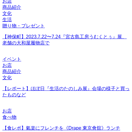
お店
商品紹介
文化
生活
贈り物・プレゼント
【神保町】2023.7.22〜7.24『宮古島工房うむくとぅ』展、
老舗の大和屋履物店で
イベント
お店
商品紹介
文化
【レポート】ほぼ日『生活のたのしみ展』会場の様子と買っ
たものなど
お店
食べ物
【食レポ】氣楽にフレンチを《Drape 東京會舘》ランチ