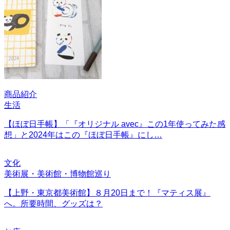
商品紹介
生活
【ほぼ日手帳】「『オリジナル avec』この1年使ってみた感
想」と2024年はこの『ほぼ日手帳』にし…
文化
美術展・美術館・博物館巡り
【上野・東京都美術館】８月20日まで！『マティス展』
へ。所要時間、グッズは？