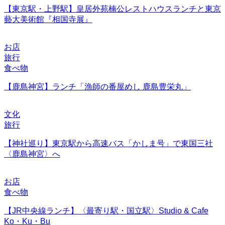
【東京駅・上野駅】皇居外苑楠公レストハウスランチと東京
藝大美術館『相国寺展』
お店
旅行
食べ物
【鹿島神宮】ランチ「漁師の番屋めし 鹿島豊栄丸」
文化
旅行
【神社巡り】東京駅から高速バス「かしま号」で東国三社
〈鹿島神宮〉へ
お店
食べ物
【JR中央線ランチ】〈最寄り駅・国立駅〉Studio & Cafe
Ko・Ku・Bu