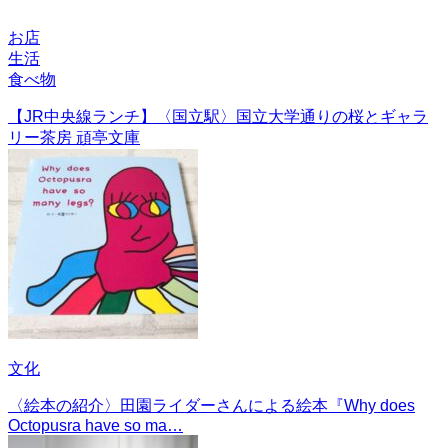
お店
生活
食べ物
【JR中央線ランチ】〈国立駅〉国立大学通りの桜とギャラ
リー茶房 頑亭文庫
文化
〈絵本の紹介〉田園ライダーさんによる絵本『Why does
Octopusra have so ma…