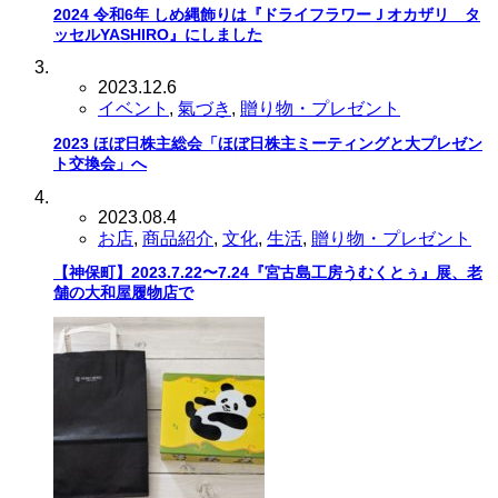
2024 令和6年 しめ縄飾りは『ドライフラワーＪオカザリ タ
ッセルYASHIRO』にしました
2023.12.6
イベント
,
氣づき
,
贈り物・プレゼント
2023 ほぼ日株主総会「ほぼ日株主ミーティングと大プレゼン
ト交換会」へ
2023.08.4
お店
,
商品紹介
,
文化
,
生活
,
贈り物・プレゼント
【神保町】2023.7.22〜7.24『宮古島工房うむくとぅ』展、老
舗の大和屋履物店で