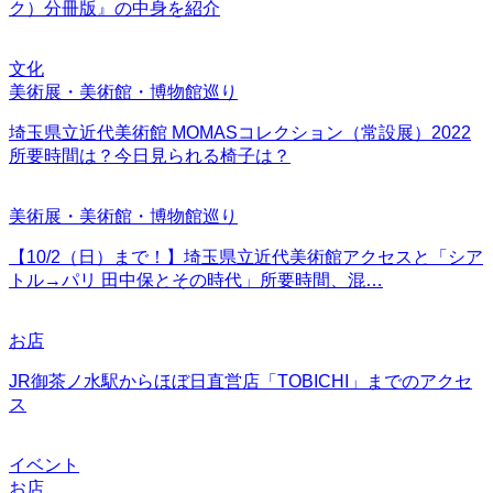
ク）分冊版』の中身を紹介
文化
美術展・美術館・博物館巡り
埼玉県立近代美術館 MOMASコレクション（常設展）2022
所要時間は？今日見られる椅子は？
美術展・美術館・博物館巡り
【10/2（日）まで！】埼玉県立近代美術館アクセスと「シア
トル→パリ 田中保とその時代」所要時間、混…
お店
JR御茶ノ水駅からほぼ日直営店「TOBICHI」までのアクセ
ス
イベント
お店