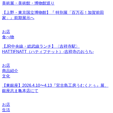
美術展・美術館・博物館巡り
【上野・東京国立博物館】『 特別展「百万石！加賀前田
家」』前期展示へ
お店
食べ物
【JR中央線・総武線ランチ】〈吉祥寺駅〉
HATTIFNATT（ハティフナット）-吉祥寺のおうち-
お店
商品紹介
文化
【東銀座】2026.4.10〜4.13『宮古島工房うむくとぅ』展、
銀座志ま亀本店にて
お店
生活