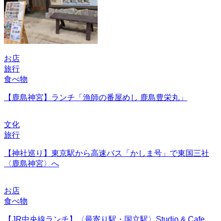
お店
旅行
食べ物
【鹿島神宮】ランチ「漁師の番屋めし 鹿島豊栄丸」
文化
旅行
【神社巡り】東京駅から高速バス「かしま号」で東国三社
〈鹿島神宮〉へ
お店
食べ物
【JR中央線ランチ】〈最寄り駅・国立駅〉Studio & Cafe