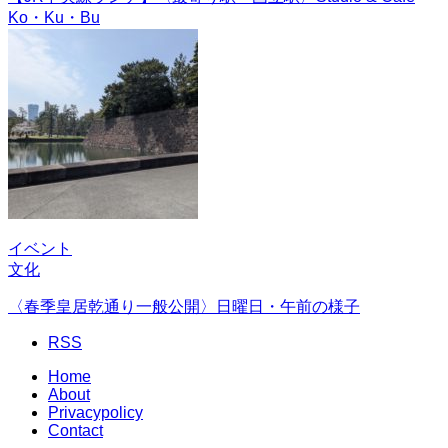
Ko・Ku・Bu
イベント
文化
〈春季皇居乾通り一般公開〉日曜日・午前の様子
RSS
Home
About
Privacypolicy
Contact