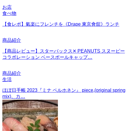
お店
食べ物
【食レポ】氣楽にフレンチを《Drape 東京會舘》ランチ
商品紹介
【商品レビュー】スターバックス✕ PEANUTS スヌーピー
コラボレーション ベースボールキャップ…
商品紹介
生活
ほぼ日手帳 2023『ミナ ペルホネン』 piece,(original spring
mix)、カ…