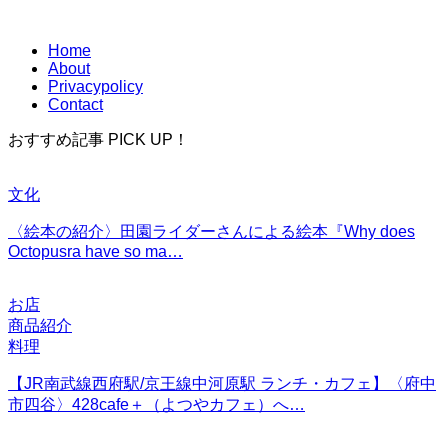
Home
About
Privacypolicy
Contact
おすすめ記事 PICK UP！
文化
〈絵本の紹介〉田園ライダーさんによる絵本『Why does
Octopusra have so ma…
お店
商品紹介
料理
【JR南武線西府駅/京王線中河原駅 ランチ・カフェ】〈府中
市四谷〉428cafe＋（よつやカフェ）へ…