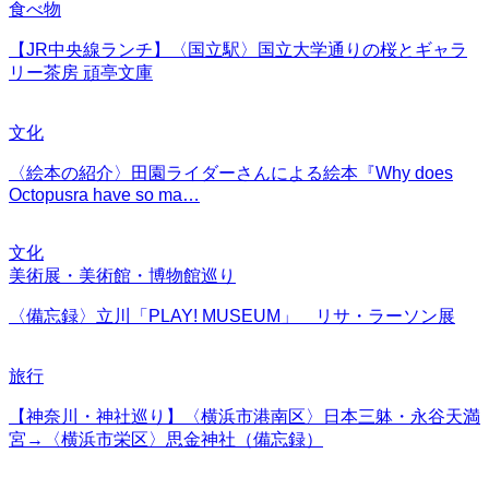
食べ物
【JR中央線ランチ】〈国立駅〉国立大学通りの桜とギャラ
リー茶房 頑亭文庫
文化
〈絵本の紹介〉田園ライダーさんによる絵本『Why does
Octopusra have so ma…
文化
美術展・美術館・博物館巡り
〈備忘録〉立川「PLAY! MUSEUM」 リサ・ラーソン展
旅行
【神奈川・神社巡り】〈横浜市港南区〉日本三躰・永谷天満
宮→〈横浜市栄区〉思金神社（備忘録）