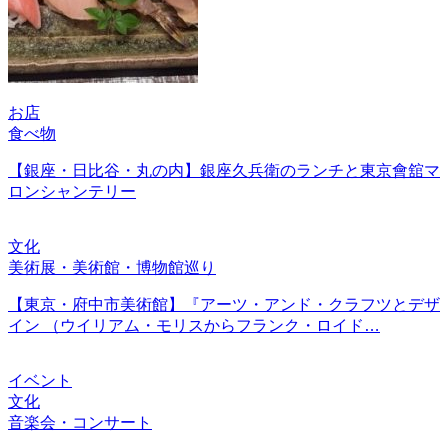
お店
食べ物
【銀座・日比谷・丸の内】銀座久兵衛のランチと東京會舘マ
ロンシャンテリー
文化
美術展・美術館・博物館巡り
【東京・府中市美術館】『アーツ・アンド・クラフツとデザ
イン （ウイリアム・モリスからフランク・ロイド…
イベント
文化
音楽会・コンサート