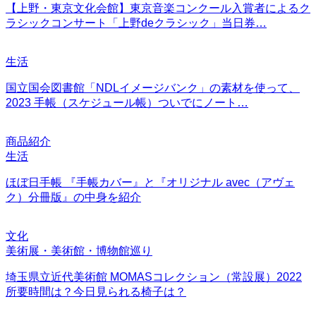
【上野・東京文化会館】東京音楽コンクール入賞者によるク
ラシックコンサート「上野deクラシック」当日券…
生活
国立国会図書館「NDLイメージバンク」の素材を使って、
2023 手帳（スケジュール帳）ついでにノート…
商品紹介
生活
ほぼ日手帳 『手帳カバー』と『オリジナル avec（アヴェ
ク）分冊版』の中身を紹介
文化
美術展・美術館・博物館巡り
埼玉県立近代美術館 MOMASコレクション（常設展）2022
所要時間は？今日見られる椅子は？