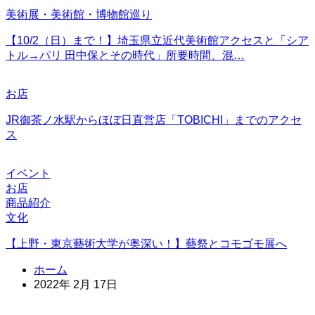
美術展・美術館・博物館巡り
【10/2（日）まで！】埼玉県立近代美術館アクセスと「シア
トル→パリ 田中保とその時代」所要時間、混…
お店
JR御茶ノ水駅からほぼ日直営店「TOBICHI」までのアクセ
ス
イベント
お店
商品紹介
文化
【上野・東京藝術大学が奥深い！】藝祭とコモゴモ展へ
ホーム
2022年 2月 17日