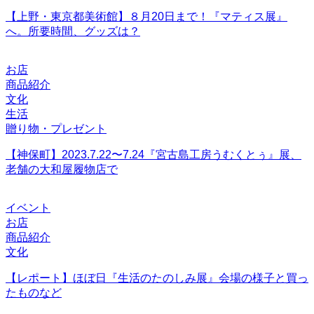
【上野・東京都美術館】８月20日まで！『マティス展』
へ。所要時間、グッズは？
お店
商品紹介
文化
生活
贈り物・プレゼント
【神保町】2023.7.22〜7.24『宮古島工房うむくとぅ』展、
老舗の大和屋履物店で
イベント
お店
商品紹介
文化
【レポート】ほぼ日『生活のたのしみ展』会場の様子と買っ
たものなど