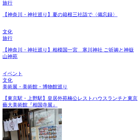
旅行
【神奈川・神社巡り】夏の箱根三社詣で〈備忘録〉
文化
旅行
【神奈川・神社巡り】相模国一宮 寒川神社 ご祈祷と神嶽
山神苑
イベント
文化
美術展・美術館・博物館巡り
【東京駅・上野駅】皇居外苑楠公レストハウスランチと東京
藝大美術館『相国寺展』