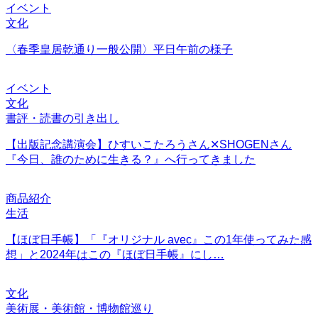
イベント
文化
〈春季皇居乾通り一般公開〉平日午前の様子
イベント
文化
書評・読書の引き出し
【出版記念講演会】ひすいこたろうさん✕SHOGENさん
『今日、誰のために生きる？』へ行ってきました
商品紹介
生活
【ほぼ日手帳】「『オリジナル avec』この1年使ってみた感
想」と2024年はこの『ほぼ日手帳』にし…
文化
美術展・美術館・博物館巡り