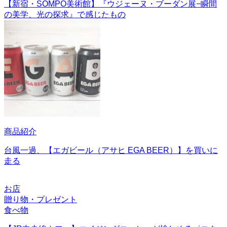
【新宿・SOMPO美術館】『ウジェーヌ・ブーダン展−瞬間
の美学、光の探求』で感じたもの
商品紹介
台風一過、【エガビール（アサヒ EGA BEER）】を買いに
走る
お店
贈り物・プレゼント
食べ物