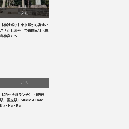
文化
【神社巡り】東京駅から高速バ
旅行
ス「かしま号」で東国三社〈鹿
島神宮〉へ
お店
【JR中央線ランチ】〈最寄り
食べ物
駅・国立駅〉Studio & Cafe
Ko・Ku・Bu