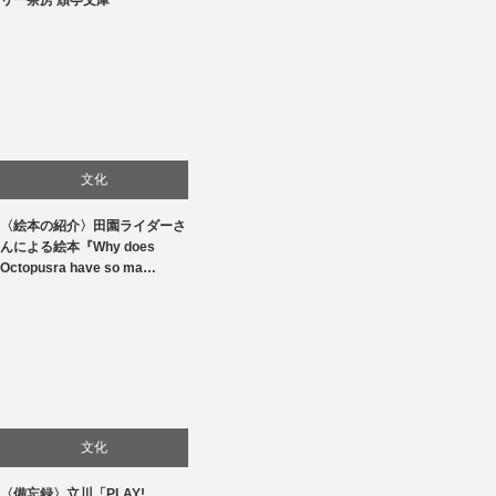
リー茶房 頑亭文庫
食べ物
文化
〈絵本の紹介〉田園ライダーさ
んによる絵本『Why does
Octopusra have so ma…
文化
〈備忘録〉立川「PLAY!