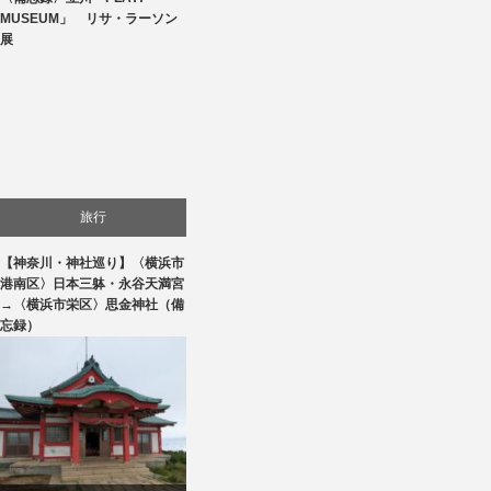
美術展・美術館・博物館巡り
MUSEUM」 リサ・ラーソン
展
旅行
【神奈川・神社巡り】〈横浜市
港南区〉日本三躰・永谷天満宮
→〈横浜市栄区〉思金神社（備
忘録）