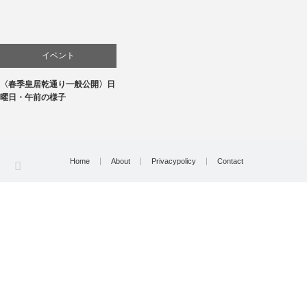
イベント
〈春季皇居乾通り一般公開〉日
文化
曜日・午前の様子
Home
About
Privacypolicy
Contact