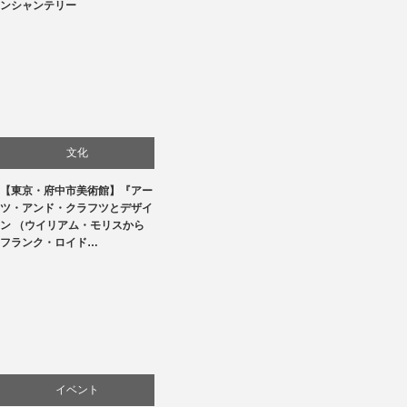
ンシャンテリー
文化
【東京・府中市美術館】『アー
美術展・美術館・博物館巡り
ツ・アンド・クラフツとデザイ
ン （ウイリアム・モリスから
フランク・ロイド…
イベント