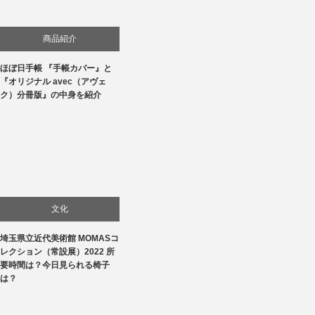
商品紹介
ほぼ日手帳 『手帳カバー』と
生活
『オリジナル avec（アヴェ
ク）分冊版』の中身を紹介
文化
埼玉県立近代美術館 MOMASコ
美術展・美術館・博物館巡り
レクション（常設展）2022 所
要時間は？今日見られる椅子
は？