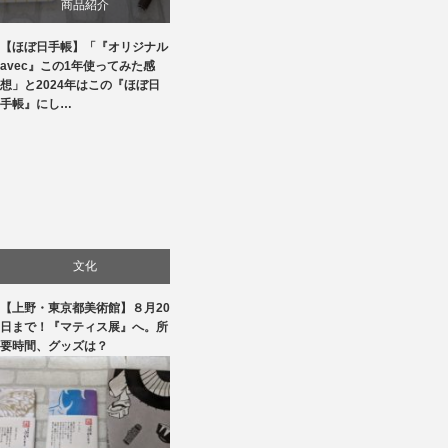
商品紹介
【ほぼ日手帳】「『オリジナル
生活
avec』この1年使ってみた感
想」と2024年はこの『ほぼ日
手帳』にし…
文化
【上野・東京都美術館】８月20
美術展・美術館・博物館巡り
日まで！『マティス展』へ。所
要時間、グッズは？