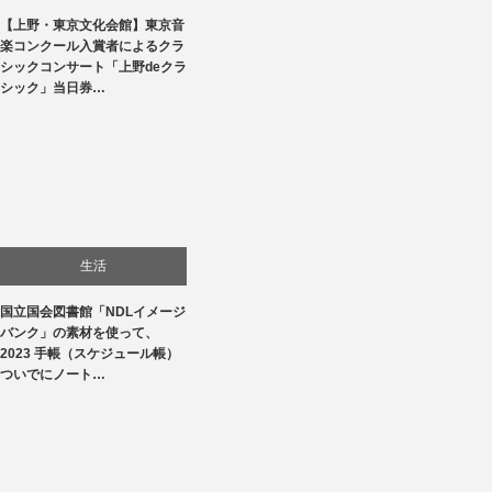
【上野・東京文化会館】東京音
文化
楽コンクール入賞者によるクラ
シックコンサート「上野deクラ
音楽会・コンサート
シック」当日券…
生活
国立国会図書館「NDLイメージ
バンク」の素材を使って、
2023 手帳（スケジュール帳）
ついでにノート…