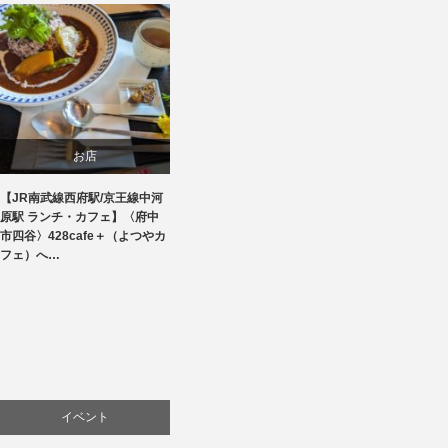
お店
【JR南武線西府駅/京王線中河
商品紹介
原駅 ランチ・カフェ】〈府中
市四谷〉428cafe＋（よつやカ
料理
フェ）へ…
イベント