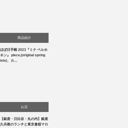
商品紹介
ほぼ日手帳 2023『ミナ ペルホ
生活
ネン』 piece,(original spring
mix)、カ…
お店
【銀座・日比谷・丸の内】銀座
食べ物
久兵衛のランチと東京會舘マロ