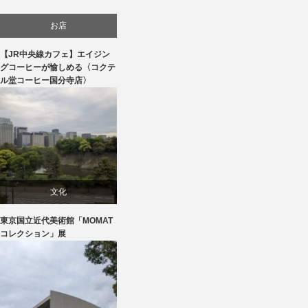
お店
【JR中央線カフェ】エイジン
贈り物・プレゼント
グコーヒーが愉しめる〈コクテ
ル堂コーヒー国分寺店〉
食べ物
文化
東京国立近代美術館「MOMAT
美術展・美術館・博物館巡り
コレクション」展