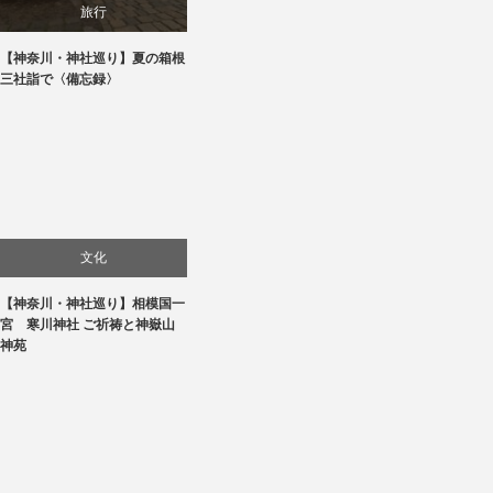
旅行
【神奈川・神社巡り】夏の箱根
三社詣で〈備忘録〉
文化
【神奈川・神社巡り】相模国一
旅行
宮 寒川神社 ご祈祷と神嶽山
神苑