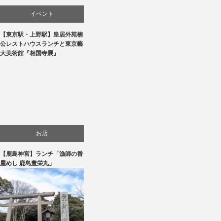
イベント
【東京駅・上野駅】皇居外苑楠
文化
公レストハウスランチと東京藝
大美術館『相国寺展』
美術展・美術館・博物館巡り
お店
【鹿島神宮】ランチ「漁師の番
旅行
屋めし 鹿島豊栄丸」
食べ物