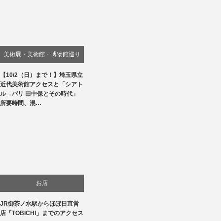
美術展・美術館・博物館巡り
【10/2（日）まで！】埼玉県立
近代美術館アクセスと「シアト
ル→パリ 田中保とその時代」
所要時間、混…
お店
JR御茶ノ水駅からほぼ日直営
店「TOBICHI」までのアクセス