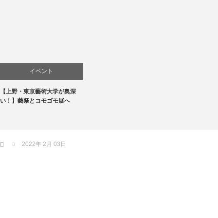
イベント
【上野・東京藝術大学が奥深
お店
い！】藝祭とコモゴモ展へ
商品紹介
文化
ホーム
2022年 2月 03日