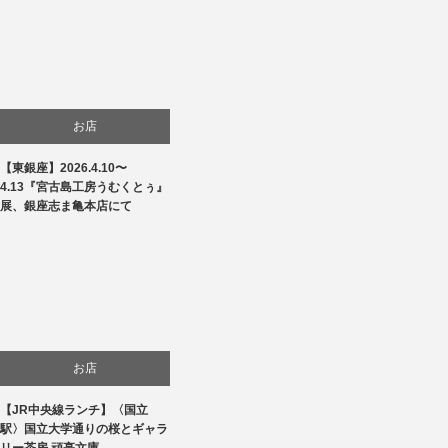
お店
【東銀座】2026.4.10〜
商品紹介
4.13『宮古島工房うむくとぅ』
展、銀座志ま亀本店にて
文化
お店
【JR中央線ランチ】〈国立
生活
駅〉国立大学通りの桜とギャラ