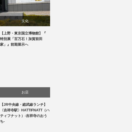
文化
【上野・東京国立博物館】『
美術展・美術館・博物館巡り
特別展「百万石！加賀前田
家」』前期展示へ
お店
【JR中央線・総武線ランチ】
食べ物
〈吉祥寺駅〉HATTIFNATT（ハ
ティフナット）-吉祥寺のおう
ち-