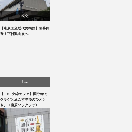
文化
【東京国立近代美術館】閉幕間
美術展・美術館・博物館巡り
近！下村観山展へ
お店
【JR中央線カフェ】国分寺で
食べ物
クラゲと過ごす午後のひとと
き。〈喫茶ソラクラゲ〉