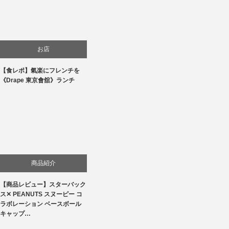
お店
【食レポ】氣楽にフレンチを
食べ物
《Drape 東京會舘》ランチ
商品紹介
【商品レビュー】スターバック
ス✕ PEANUTS スヌーピー コ
ラボレーション ベースボール
キャップ…