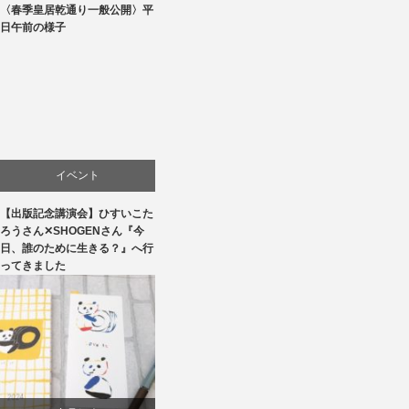
〈春季皇居乾通り一般公開〉平
文化
日午前の様子
イベント
【出版記念講演会】ひすいこた
文化
ろうさん✕SHOGENさん『今
日、誰のために生きる？』へ行
書評・読書の引き出し
ってきました