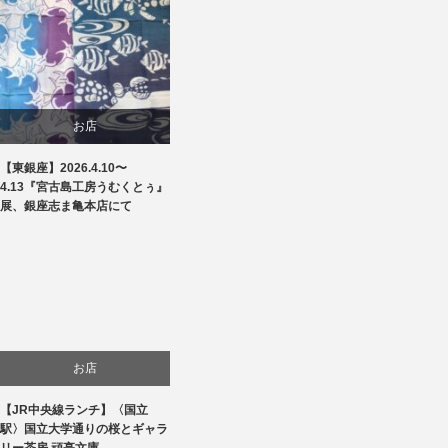
お店
【東銀座】2026.4.10〜
商品紹介
4.13『宮古島工房うむくとぅ』
展、銀座志ま亀本店にて
文化
お店
【JR中央線ランチ】〈国立
生活
駅〉国立大学通りの桜とギャラ