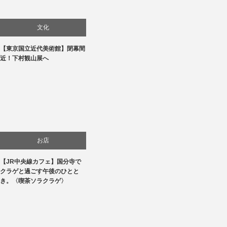
文化
【東京国立近代美術館】閉幕間
美術展・美術館・博物館巡り
近！下村観山展へ
お店
【JR中央線カフェ】国分寺で
食べ物
クラゲと過ごす午後のひとと
き。〈喫茶ソラクラゲ〉