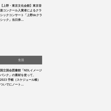
【上野・東京文化会館】東京音
文化
楽コンクール入賞者によるクラ
シックコンサート「上野deクラ
音楽会・コンサート
シック」当日券…
生活
国立国会図書館「NDLイメージ
バンク」の素材を使って、
2023 手帳（スケジュール帳）
ついでにノート…