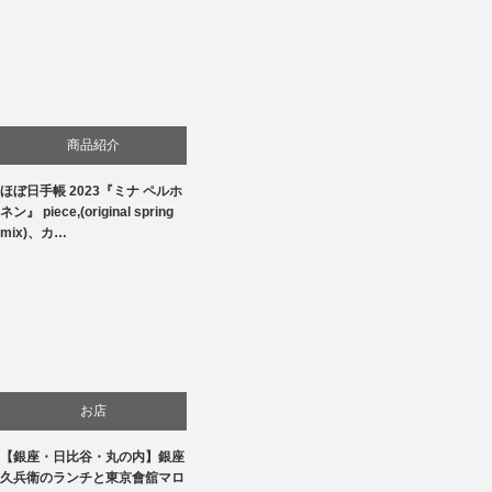
商品紹介
ほぼ日手帳 2023『ミナ ペルホ
生活
ネン』 piece,(original spring
mix)、カ…
お店
【銀座・日比谷・丸の内】銀座
食べ物
久兵衛のランチと東京會舘マロ