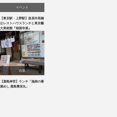
イベント
【東京駅・上野駅】皇居外苑楠
文化
公レストハウスランチと東京藝
大美術館『相国寺展』
美術展・美術館・博物館巡り
お店
【鹿島神宮】ランチ「漁師の番
旅行
屋めし 鹿島豊栄丸」
食べ物