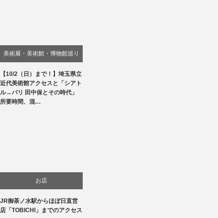
美術展・美術館・博物館巡り
【10/2（日）まで！】埼玉県立
近代美術館アクセスと「シアト
ル→パリ 田中保とその時代」
所要時間、混…
お店
JR御茶ノ水駅からほぼ日直営
店「TOBICHI」までのアクセス