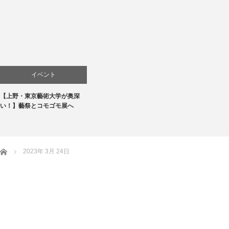
イベント
【上野・東京藝術大学が奥深
お店
い！】藝祭とコモゴモ展へ
商品紹介
文化
ホーム
2023年 3月 24日