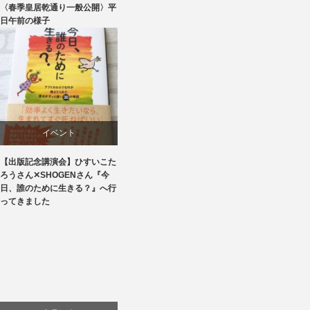
〈春季皇居乾通り一般公開〉平
文化
日午前の様子
イベント
【出版記念講演会】ひすいこた
文化
ろうさん✕SHOGENさん『今
日、誰のために生きる？』へ行
書評・読書の引き出し
ってきました