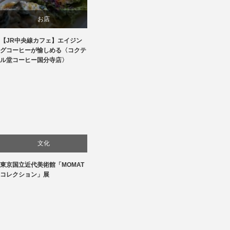
お店
【JR中央線カフェ】エイジン
贈り物・プレゼント
グコーヒーが愉しめる〈コクテ
ル堂コーヒー国分寺店〉
食べ物
文化
東京国立近代美術館「MOMAT
美術展・美術館・博物館巡り
コレクション」展