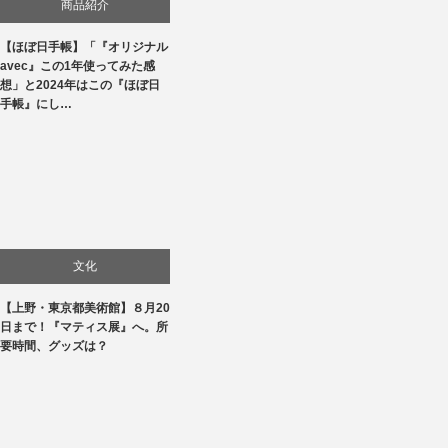
商品紹介
【ほぼ日手帳】「『オリジナル
生活
avec』この1年使ってみた感
想」と2024年はこの『ほぼ日
手帳』にし…
文化
【上野・東京都美術館】８月20
美術展・美術館・博物館巡り
日まで！『マティス展』へ。所
要時間、グッズは？