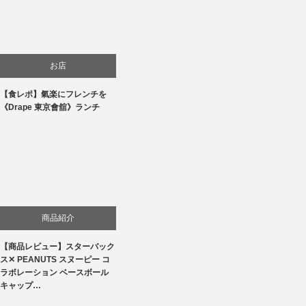
お店
【食レポ】氣楽にフレンチを
食べ物
《Drape 東京會舘》ランチ
商品紹介
【商品レビュー】スターバック
ス✕ PEANUTS スヌーピー コ
ラボレーション ベースボール
キャップ…