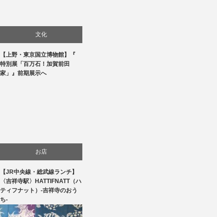
文化
【上野・東京国立博物館】『
美術展・美術館・博物館巡り
特別展「百万石！加賀前田
家」』前期展示へ
お店
【JR中央線・総武線ランチ】
食べ物
〈吉祥寺駅〉HATTIFNATT（ハ
ティフナット）-吉祥寺のおう
ち-