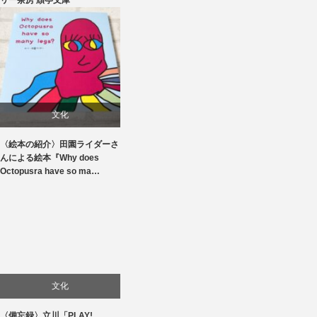
リー茶房 頑亭文庫
食べ物
文化
〈絵本の紹介〉田園ライダーさ
んによる絵本『Why does
Octopusra have so ma…
文化
〈備忘録〉立川「PLAY!