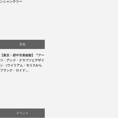
ンシャンテリー
文化
【東京・府中市美術館】『アー
美術展・美術館・博物館巡り
ツ・アンド・クラフツとデザイ
ン （ウイリアム・モリスから
フランク・ロイド…
イベント