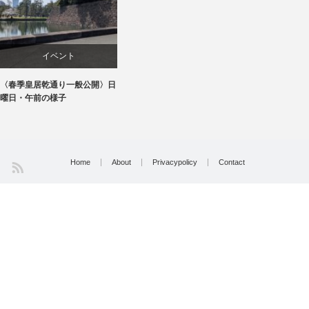
イベント
〈春季皇居乾通り一般公開〉日
文化
曜日・午前の様子
Home
About
Privacypolicy
Contact