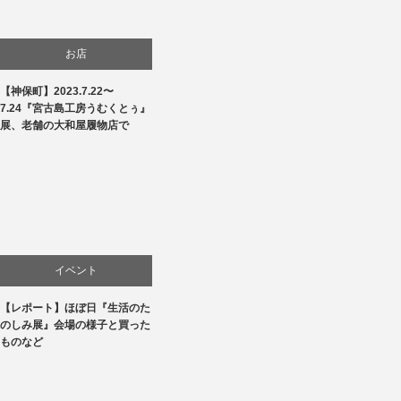
お店
【神保町】2023.7.22〜
商品紹介
7.24『宮古島工房うむくとぅ』
展、老舗の大和屋履物店で
文化
生活
贈り物・プレゼント
イベント
【レポート】ほぼ日『生活のた
お店
のしみ展』会場の様子と買った
ものなど
商品紹介
文化