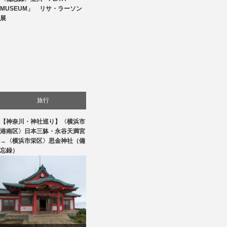
美術展・美術館・博物館巡り
MUSEUM」 リサ・ラーソン
展
旅行
【神奈川・神社巡り】〈横浜市
港南区〉日本三躰・永谷天満宮
→〈横浜市栄区〉思金神社（備
忘録）