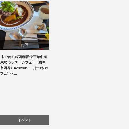
お店
【JR南武線西府駅/京王線中河
商品紹介
原駅 ランチ・カフェ】〈府中
市四谷〉428cafe＋（よつやカ
料理
フェ）へ…
イベント