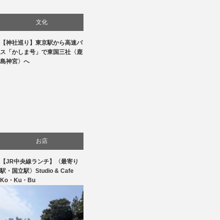
文化
【神社巡り】東京駅から高速バ
旅行
ス「かしま号」で東国三社〈鹿
島神宮〉へ
お店
【JR中央線ランチ】〈最寄り
食べ物
駅・国立駅〉Studio & Cafe
Ko・Ku・Bu