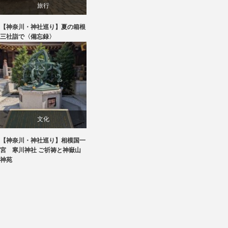
旅行
【神奈川・神社巡り】夏の箱根
三社詣で〈備忘録〉
文化
【神奈川・神社巡り】相模国一
旅行
宮 寒川神社 ご祈祷と神嶽山
神苑