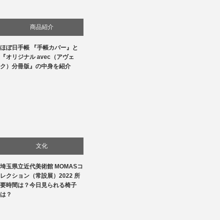
商品紹介
ほぼ日手帳 『手帳カバー』と
生活
『オリジナル avec（アヴェ
ク）分冊版』の中身を紹介
文化
埼玉県立近代美術館 MOMASコ
美術展・美術館・博物館巡り
レクション（常設展）2022 所
要時間は？今日見られる椅子
は？