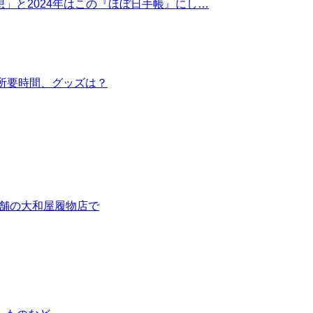
想」と2024年はこの『ほぼ日手帳』にし…
所要時間、グッズは？
、老舗の大和屋履物店で