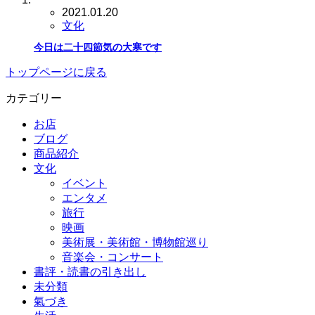
2021.01.20
文化
今日は二十四節気の大寒です
トップページに戻る
カテゴリー
お店
ブログ
商品紹介
文化
イベント
エンタメ
旅行
映画
美術展・美術館・博物館巡り
音楽会・コンサート
書評・読書の引き出し
未分類
氣づき