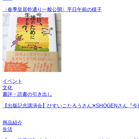
〈春季皇居乾通り一般公開〉平日午前の様子
イベント
文化
書評・読書の引き出し
【出版記念講演会】ひすいこたろうさん✕SHOGENさん『
商品紹介
生活