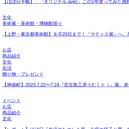
【ほぼ日手帳】「『オリジナル avec』この1年使ってみた感
文化
美術展・美術館・博物館巡り
【上野・東京都美術館】８月20日まで！『マティス展』へ。
お店
商品紹介
文化
生活
贈り物・プレゼント
【神保町】2023.7.22〜7.24『宮古島工房うむくとぅ』展
イベント
お店
商品紹介
文化