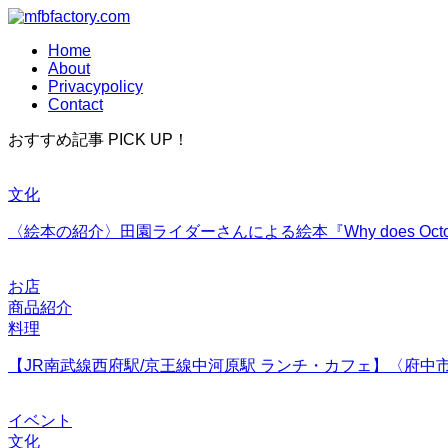
Home
About
Privacypolicy
Contact
おすすめ記事 PICK UP！
文化
〈絵本の紹介〉田園ライダーさんによる絵本『Why does Octopusr
お店
商品紹介
料理
【JR南武線西府駅/京王線中河原駅 ランチ・カフェ】〈府中市
イベント
文化