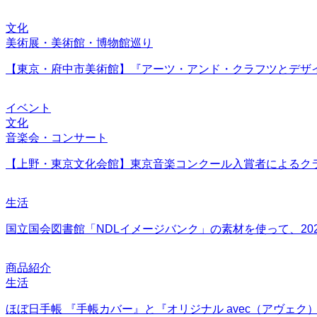
文化
美術展・美術館・博物館巡り
【東京・府中市美術館】『アーツ・アンド・クラフツとデザ
イベント
文化
音楽会・コンサート
【上野・東京文化会館】東京音楽コンクール入賞者によるク
生活
国立国会図書館「NDLイメージバンク」の素材を使って、20
商品紹介
生活
ほぼ日手帳 『手帳カバー』と『オリジナル avec（アヴェ