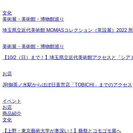
文化
美術展・美術館・博物館巡り
埼玉県立近代美術館 MOMASコレクション（常設展）2022
美術展・美術館・博物館巡り
【10/2（日）まで！】埼玉県立近代美術館アクセスと「シア
お店
JR御茶ノ水駅からほぼ日直営店「TOBICHI」までのアクセス
イベント
お店
商品紹介
文化
【上野・東京藝術大学が奥深い！】藝祭とコモゴモ展へ