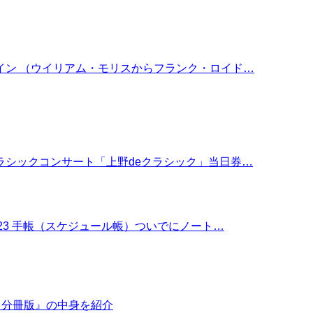
イン （ウイリアム・モリスからフランク・ロイド…
ラシックコンサート「上野deクラシック」当日券…
23 手帳（スケジュール帳）ついでにノート…
ク）分冊版』の中身を紹介