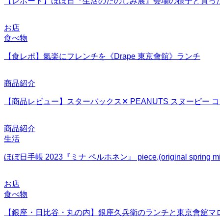
【レポート】ほぼ日『生活のたのしみ展』会場の様子と買っ
お店
食べ物
【食レポ】氣楽にフレンチを《Drape 東京會舘》ランチ
商品紹介
【商品レビュー】スターバックス✕ PEANUTS スヌーピー
商品紹介
生活
ほぼ日手帳 2023『ミナ ペルホネン』 piece,(original spring 
お店
食べ物
【銀座・日比谷・丸の内】銀座久兵衛のランチと東京會舘マ