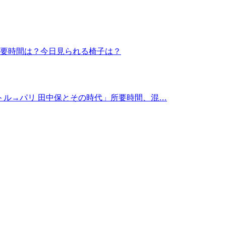
 所要時間は？今日見られる椅子は？
トル→パリ 田中保とその時代」所要時間、混…