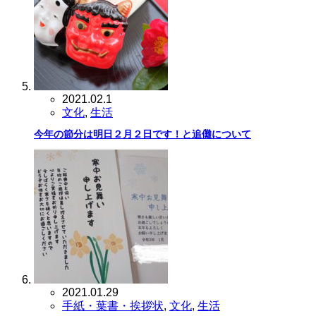
2021.02.1
文化
,
生活
今年の節分は明日２月２日です！と追儺について
2021.01.29
手紙・葉書・挨拶状
,
文化
,
生活