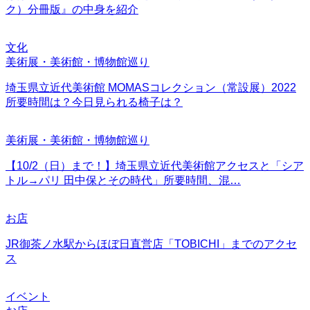
ク）分冊版』の中身を紹介
文化
美術展・美術館・博物館巡り
埼玉県立近代美術館 MOMASコレクション（常設展）2022
所要時間は？今日見られる椅子は？
美術展・美術館・博物館巡り
【10/2（日）まで！】埼玉県立近代美術館アクセスと「シア
トル→パリ 田中保とその時代」所要時間、混…
お店
JR御茶ノ水駅からほぼ日直営店「TOBICHI」までのアクセ
ス
イベント