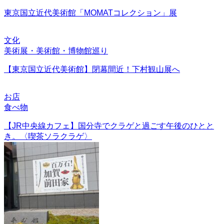
東京国立近代美術館「MOMATコレクション」展
文化
美術展・美術館・博物館巡り
【東京国立近代美術館】閉幕間近！下村観山展へ
お店
食べ物
【JR中央線カフェ】国分寺でクラゲと過ごす午後のひとと
き。〈喫茶ソラクラゲ〉