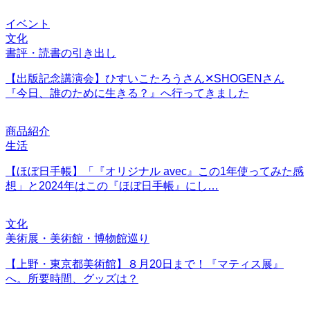
イベント
文化
書評・読書の引き出し
【出版記念講演会】ひすいこたろうさん✕SHOGENさん
『今日、誰のために生きる？』へ行ってきました
商品紹介
生活
【ほぼ日手帳】「『オリジナル avec』この1年使ってみた感
想」と2024年はこの『ほぼ日手帳』にし…
文化
美術展・美術館・博物館巡り
【上野・東京都美術館】８月20日まで！『マティス展』
へ。所要時間、グッズは？