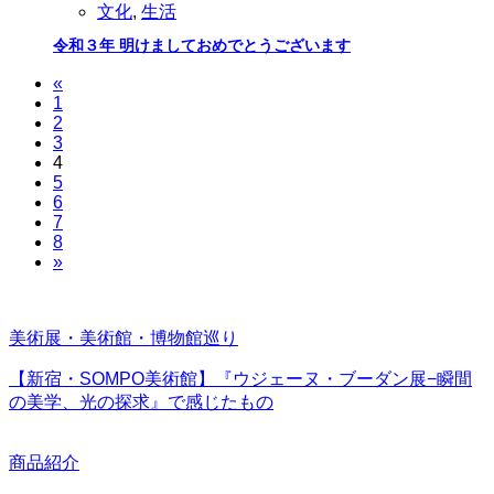
文化
,
生活
令和３年 明けましておめでとうございます
«
1
2
3
4
5
6
7
8
»
美術展・美術館・博物館巡り
【新宿・SOMPO美術館】『ウジェーヌ・ブーダン展−瞬間
の美学、光の探求』で感じたもの
商品紹介