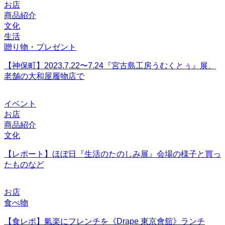
お店
商品紹介
文化
生活
贈り物・プレゼント
【神保町】2023.7.22〜7.24『宮古島工房うむくとぅ』展、
老舗の大和屋履物店で
イベント
お店
商品紹介
文化
【レポート】ほぼ日『生活のたのしみ展』会場の様子と買っ
たものなど
お店
食べ物
【食レポ】氣楽にフレンチを《Drape 東京會舘》ランチ