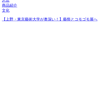
お店
商品紹介
文化
【上野・東京藝術大学が奥深い！】藝祭とコモゴモ展へ