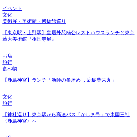
イベント
文化
美術展・美術館・博物館巡り
【東京駅・上野駅】皇居外苑楠公レストハウスランチと東京
藝大美術館『相国寺展』
お店
旅行
食べ物
【鹿島神宮】ランチ「漁師の番屋めし 鹿島豊栄丸」
文化
旅行
【神社巡り】東京駅から高速バス「かしま号」で東国三社
〈鹿島神宮〉へ