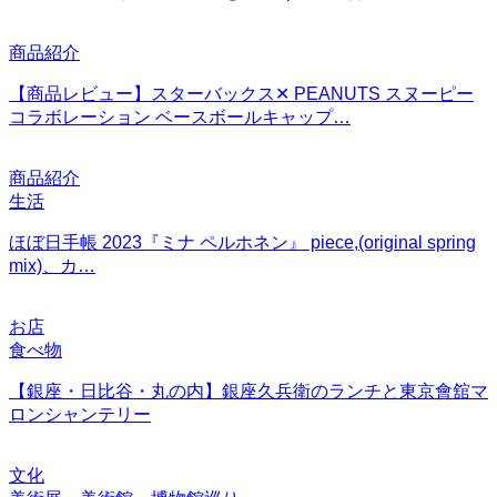
商品紹介
【商品レビュー】スターバックス✕ PEANUTS スヌーピー
コラボレーション ベースボールキャップ…
商品紹介
生活
ほぼ日手帳 2023『ミナ ペルホネン』 piece,(original spring
mix)、カ…
お店
食べ物
【銀座・日比谷・丸の内】銀座久兵衛のランチと東京會舘マ
ロンシャンテリー
文化