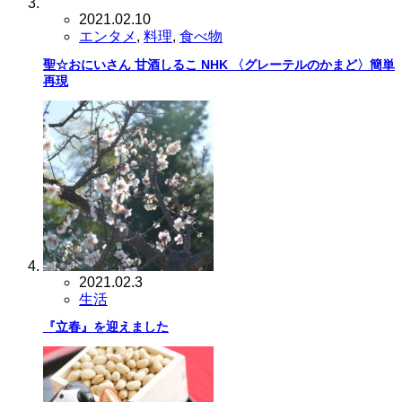
2021.02.10
エンタメ
,
料理
,
食べ物
聖☆おにいさん 甘酒しるこ NHK 〈グレーテルのかまど〉簡単
再現
2021.02.3
生活
『立春』を迎えました