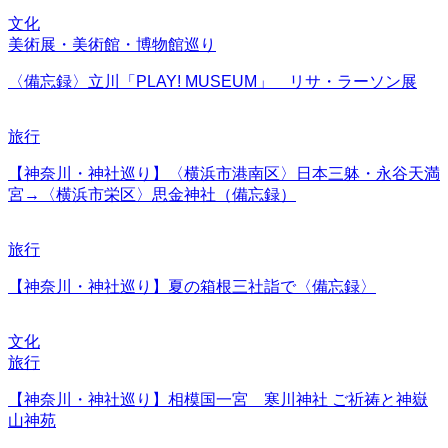
文化
美術展・美術館・博物館巡り
〈備忘録〉立川「PLAY! MUSEUM」 リサ・ラーソン展
旅行
【神奈川・神社巡り】〈横浜市港南区〉日本三躰・永谷天満
宮→〈横浜市栄区〉思金神社（備忘録）
旅行
【神奈川・神社巡り】夏の箱根三社詣で〈備忘録〉
文化
旅行
【神奈川・神社巡り】相模国一宮 寒川神社 ご祈祷と神嶽
山神苑