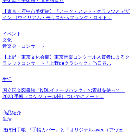
美術展・美術館・博物館巡り
【東京・府中市美術館】『アーツ・アンド・クラフツとデザ
イン （ウイリアム・モリスからフランク・ロイド…
イベント
文化
音楽会・コンサート
【上野・東京文化会館】東京音楽コンクール入賞者によるク
ラシックコンサート「上野deクラシック」当日券…
生活
国立国会図書館「NDLイメージバンク」の素材を使って、
2023 手帳（スケジュール帳）ついでにノート…
商品紹介
生活
ほぼ日手帳 『手帳カバー』と『オリジナル avec（アヴェ