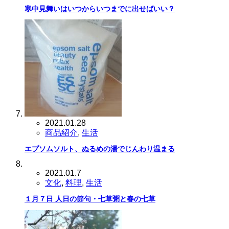
寒中見舞いはいつからいつまでに出せばいい？
2021.01.28
商品紹介
,
生活
エプソムソルト、ぬるめの湯でじんわり温まる
2021.01.7
文化
,
料理
,
生活
１月７日 人日の節句・七草粥と春の七草