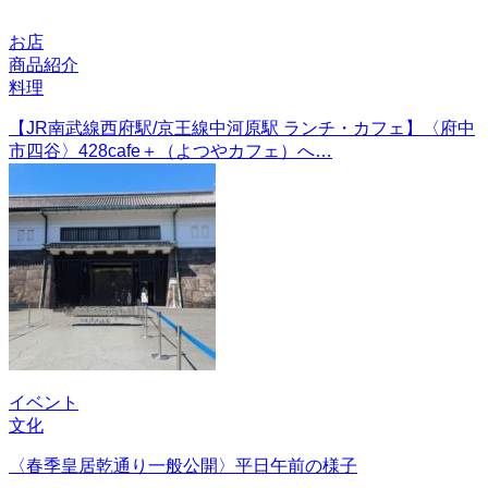
お店
商品紹介
料理
【JR南武線西府駅/京王線中河原駅 ランチ・カフェ】〈府中
市四谷〉428cafe＋（よつやカフェ）へ…
イベント
文化
〈春季皇居乾通り一般公開〉平日午前の様子