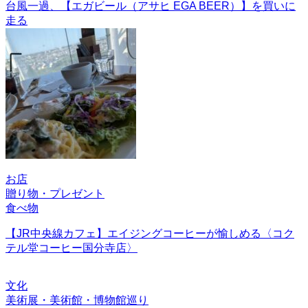
台風一過、【エガビール（アサヒ EGA BEER）】を買いに
走る
お店
贈り物・プレゼント
食べ物
【JR中央線カフェ】エイジングコーヒーが愉しめる〈コク
テル堂コーヒー国分寺店〉
文化
美術展・美術館・博物館巡り