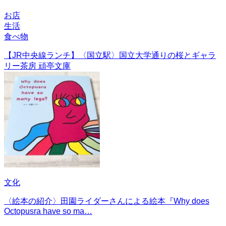
お店
生活
食べ物
【JR中央線ランチ】〈国立駅〉国立大学通りの桜とギャラ
リー茶房 頑亭文庫
文化
〈絵本の紹介〉田園ライダーさんによる絵本『Why does
Octopusra have so ma…