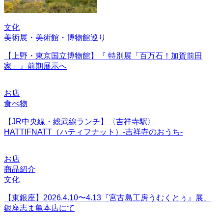
文化
美術展・美術館・博物館巡り
【上野・東京国立博物館】『 特別展「百万石！加賀前田
家」』前期展示へ
お店
食べ物
【JR中央線・総武線ランチ】〈吉祥寺駅〉
HATTIFNATT（ハティフナット）-吉祥寺のおうち-
お店
商品紹介
文化
【東銀座】2026.4.10〜4.13『宮古島工房うむくとぅ』展、
銀座志ま亀本店にて