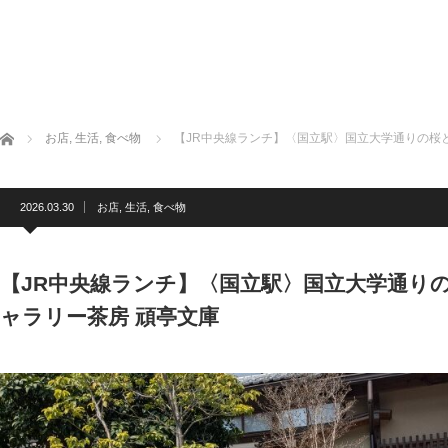
ホーム
お店
,
生活
,
食べ物
【JR中央線ランチ】〈国立駅〉国立大学通りの桜
2026.03.30
お店
,
生活
,
食べ物
【JR中央線ランチ】〈国立駅〉国立大学通り
ャラリー茶房 頑亭文庫