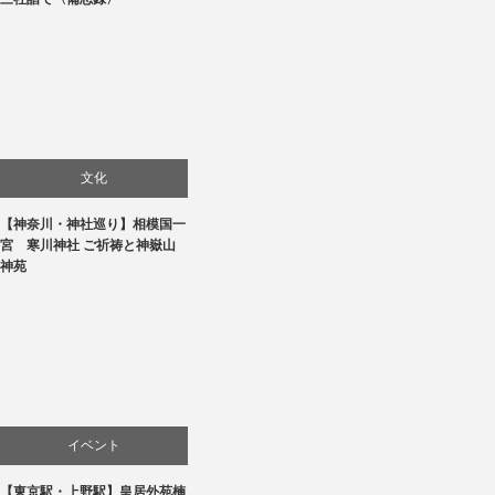
文化
【神奈川・神社巡り】相模国一
旅行
宮 寒川神社 ご祈祷と神嶽山
神苑
イベント
【東京駅・上野駅】皇居外苑楠