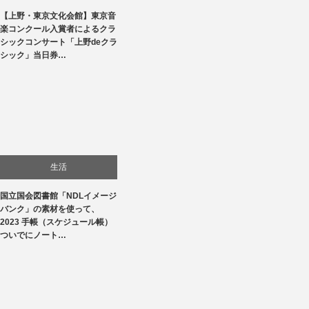
【上野・東京文化会館】東京音
文化
楽コンクール入賞者によるクラ
シックコンサート「上野deクラ
音楽会・コンサート
シック」当日券…
生活
国立国会図書館「NDLイメージ
バンク」の素材を使って、
2023 手帳（スケジュール帳）
ついでにノート…