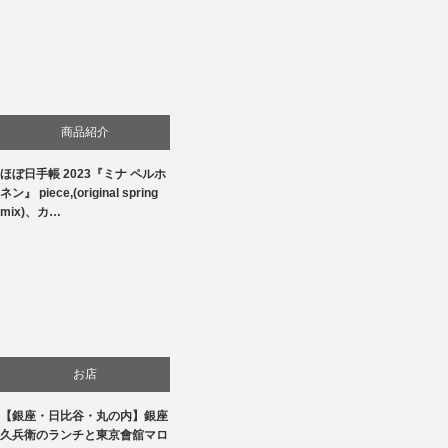
商品紹介
ほぼ日手帳 2023『ミナ ペルホ
生活
ネン』 piece,(original spring
mix)、カ…
お店
【銀座・日比谷・丸の内】銀座
食べ物
久兵衛のランチと東京會舘マロ