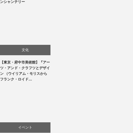
ンシャンテリー
文化
【東京・府中市美術館】『アー
美術展・美術館・博物館巡り
ツ・アンド・クラフツとデザイ
ン （ウイリアム・モリスから
フランク・ロイド…
イベント