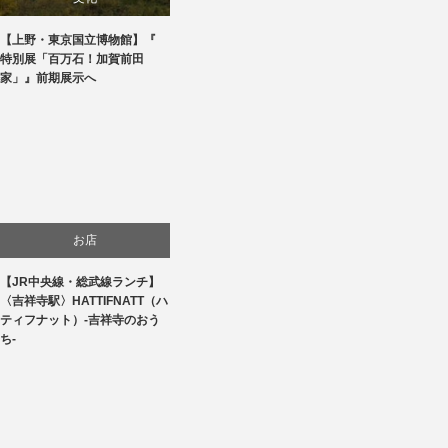
【上野・東京国立博物館】『
美術展・美術館・博物館巡り
特別展「百万石！加賀前田
家」』前期展示へ
お店
【JR中央線・総武線ランチ】
食べ物
〈吉祥寺駅〉HATTIFNATT（ハ
ティフナット）-吉祥寺のおう
ち-