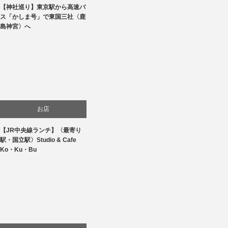
【神社巡り】東京駅から高速バ
旅行
ス「かしま号」で東国三社〈鹿
島神宮〉へ
お店
【JR中央線ランチ】〈最寄り
食べ物
駅・国立駅〉Studio & Cafe
Ko・Ku・Bu