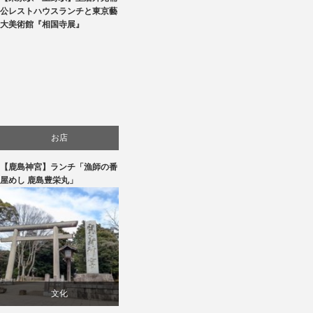
文化
公レストハウスランチと東京藝
大美術館『相国寺展』
美術展・美術館・博物館巡り
お店
【鹿島神宮】ランチ「漁師の番
旅行
屋めし 鹿島豊栄丸」
食べ物
文化