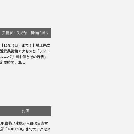
美術展・美術館・博物館巡り
【10/2（日）まで！】埼玉県立
近代美術館アクセスと「シアト
ル→パリ 田中保とその時代」
所要時間、混…
お店
JR御茶ノ水駅からほぼ日直営
店「TOBICHI」までのアクセス