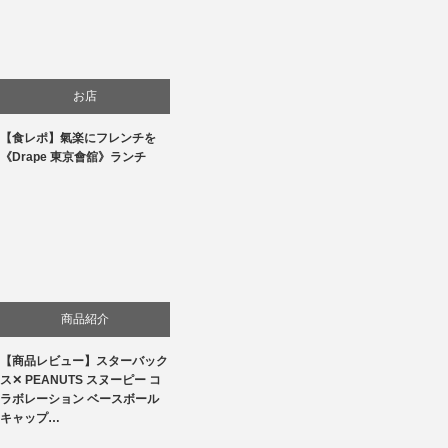
お店
【食レポ】氣楽にフレンチを
食べ物
《Drape 東京會舘》ランチ
商品紹介
【商品レビュー】スターバック
ス✕ PEANUTS スヌーピー コ
ラボレーション ベースボール
キャップ…