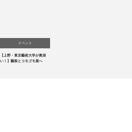
イベント
【上野・東京藝術大学が奥深
お店
い！】藝祭とコモゴモ展へ
商品紹介
文化