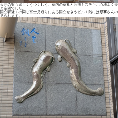
天井の梁も逞しくうつくしく、室内の室礼と照明もステキ。心地よく美
と空間でした。
国立駅近くの同じ富士見通りにある国立せきやビル１階には
頑亭
さんの
見られます。