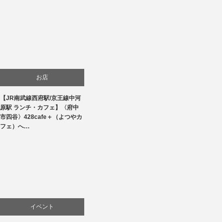
お店
【JR南武線西府駅/京王線中河
商品紹介
原駅 ランチ・カフェ】〈府中
市四谷〉428cafe＋（よつやカ
料理
フェ）へ…
イベント