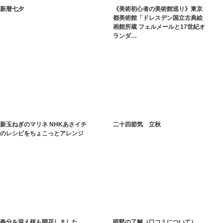
新暦七夕
《美術初心者の美術館巡り》東京
都美術館「ドレスデン国立古典絵
画館所蔵 フェルメールと17世紀オ
ランダ…
新玉ねぎのマリネ NHKあさイチ
二十四節気 立秋
のレシピをちょこっとアレンジ
春分を迎え桜も開花しました
暗黙の了解（口コミについて）