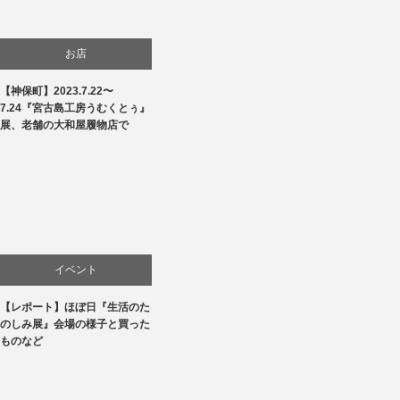
お店
【神保町】2023.7.22〜
商品紹介
7.24『宮古島工房うむくとぅ』
展、老舗の大和屋履物店で
文化
生活
贈り物・プレゼント
イベント
【レポート】ほぼ日『生活のた
お店
のしみ展』会場の様子と買った
ものなど
商品紹介
文化