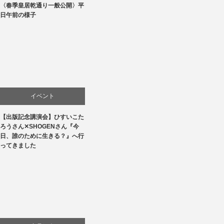
〈春季皇居乾通り一般公開〉平
文化
日午前の様子
イベント
【出版記念講演会】ひすいこた
文化
ろうさん✕SHOGENさん『今
日、誰のために生きる？』へ行
書評・読書の引き出し
ってきました