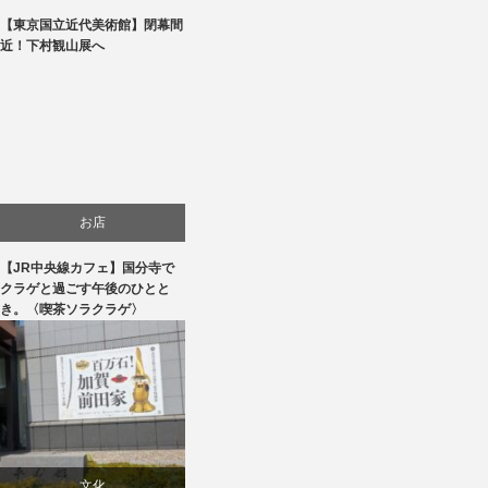
【東京国立近代美術館】閉幕間
美術展・美術館・博物館巡り
近！下村観山展へ
お店
【JR中央線カフェ】国分寺で
食べ物
クラゲと過ごす午後のひとと
き。〈喫茶ソラクラゲ〉
文化