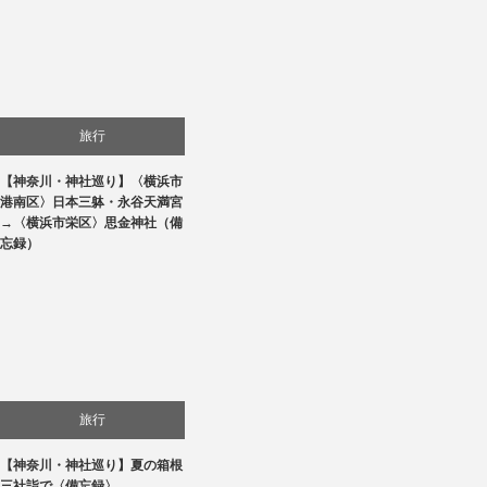
旅行
【神奈川・神社巡り】〈横浜市
港南区〉日本三躰・永谷天満宮
→〈横浜市栄区〉思金神社（備
忘録）
旅行
【神奈川・神社巡り】夏の箱根
三社詣で〈備忘録〉