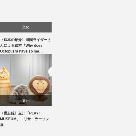
文化
〈絵本の紹介〉田園ライダーさ
んによる絵本『Why does
Octopusra have so ma…
文化
〈備忘録〉立川「PLAY!
美術展・美術館・博物館巡り
MUSEUM」 リサ・ラーソン
展