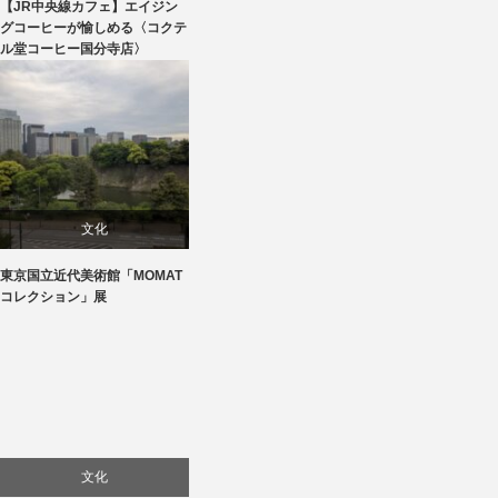
【JR中央線カフェ】エイジン
贈り物・プレゼント
グコーヒーが愉しめる〈コクテ
ル堂コーヒー国分寺店〉
食べ物
文化
東京国立近代美術館「MOMAT
美術展・美術館・博物館巡り
コレクション」展
文化