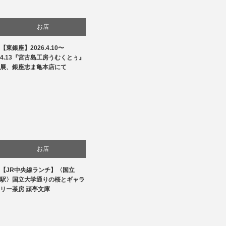
お店
【東銀座】2026.4.10〜
商品紹介
4.13『宮古島工房うむくとぅ』
展、銀座志ま亀本店にて
文化
お店
【JR中央線ランチ】〈国立
生活
駅〉国立大学通りの桜とギャラ
リー茶房 頑亭文庫
食べ物