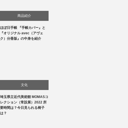
商品紹介
ほぼ日手帳 『手帳カバー』と
生活
『オリジナル avec（アヴェ
ク）分冊版』の中身を紹介
文化
埼玉県立近代美術館 MOMASコ
美術展・美術館・博物館巡り
レクション（常設展）2022 所
要時間は？今日見られる椅子
は？