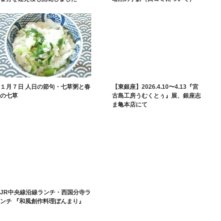
１月７日 人日の節句・七草粥と春
【東銀座】2026.4.10〜4.13『宮
の七草
古島工房うむくとぅ』展、銀座志
ま亀本店にて
JR中央線沿線ランチ・西国分寺ラ
ンチ 『和風創作料理ぼんまり』