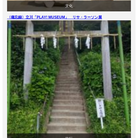
文化
〈備忘録〉立川「PLAY! MUSEUM」 リサ・ラーソン展
美術展・美術館・博物館巡り