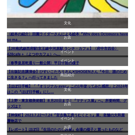
文化
〈絵本の紹介〉田園ライダーさんによる絵本『Why does Octopusra have
お店
so ma…
【JR南武線西府駅/京王線中河原駅 ランチ・カフェ】〈府中市四谷〉
イベント
商品紹介
428cafe＋（よつやカフェ）へ…
イベント
〈春季皇居乾通り一般公開〉平日午前の様子
文化
料理
【出版記念講演会】ひすいこたろうさん✕SHOGENさん『今日、誰のため
商品紹介
文化
に生きる？』へ行ってきました
【ほぼ日手帳】「『オリジナル avec』この1年使ってみた感想」と2024年
文化
生活
書評・読書の引き出し
はこの『ほぼ日手帳』にし…
【上野・東京都美術館】８月20日まで！『マティス展』へ。所要時間、グ
お店
美術展・美術館・博物館巡り
ッズは？
【神保町】2023.7.22〜7.24『宮古島工房うむくとぅ』展、老舗の大和屋
イベント
商品紹介
履物店で
お店
【レポート】ほぼ日『生活のたのしみ展』会場の様子と買ったものなど
お店
文化