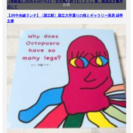
【東銀座】2026.4.10〜4.13『宮古島工房うむくとぅ』展、銀座志ま亀本
お店
商品紹介
店にて
【JR中央線ランチ】〈国立駅〉国立大学通りの桜とギャラリー茶房 頑亭
生活
文化
文庫
食べ物