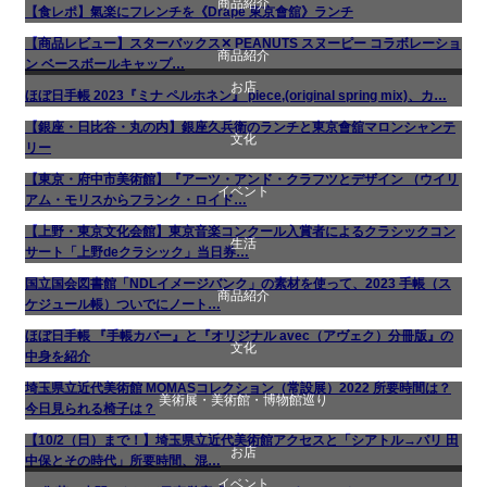
商品紹介
【食レポ】氣楽にフレンチを《Drape 東京會舘》ランチ
食べ物
【商品レビュー】スターバックス✕ PEANUTS スヌーピー コラボレーショ
商品紹介
生活
商品紹介
ン ベースボールキャップ…
お店
ほぼ日手帳 2023『ミナ ペルホネン』 piece,(original spring mix)、カ…
文化
贈り物・プレゼント
生活
【銀座・日比谷・丸の内】銀座久兵衛のランチと東京會舘マロンシャンテ
文化
食べ物
リー
【東京・府中市美術館】『アーツ・アンド・クラフツとデザイン （ウイリ
イベント
美術展・美術館・博物館巡り
アム・モリスからフランク・ロイド…
【上野・東京文化会館】東京音楽コンクール入賞者によるクラシックコン
生活
文化
サート「上野deクラシック」当日券…
国立国会図書館「NDLイメージバンク」の素材を使って、2023 手帳（ス
商品紹介
音楽会・コンサート
ケジュール帳）ついでにノート…
ほぼ日手帳 『手帳カバー』と『オリジナル avec（アヴェク）分冊版』の
文化
生活
中身を紹介
埼玉県立近代美術館 MOMASコレクション（常設展）2022 所要時間は？
美術展・美術館・博物館巡り
美術展・美術館・博物館巡り
今日見られる椅子は？
【10/2（日）まで！】埼玉県立近代美術館アクセスと「シアトル→パリ 田
お店
中保とその時代」所要時間、混…
イベント