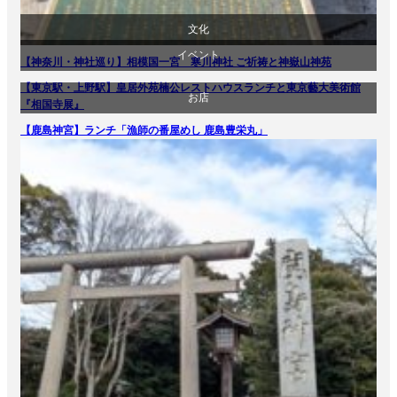
文化
イベント
【神奈川・神社巡り】相模国一宮 寒川神社 ご祈祷と神嶽山神苑
旅行
【東京駅・上野駅】皇居外苑楠公レストハウスランチと東京藝大美術館
お店
文化
『相国寺展』
【鹿島神宮】ランチ「漁師の番屋めし 鹿島豊栄丸」
旅行
美術展・美術館・博物館巡り
食べ物