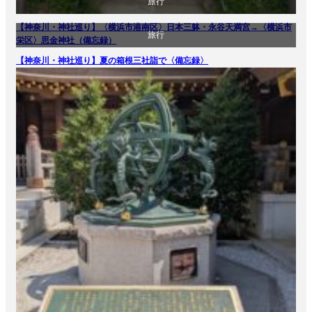
旅行
【神奈川・神社巡り】〈横浜市港南区〉日本三躰・永谷天満宮→〈横浜市
旅行
栄区〉思金神社（備忘録）
【神奈川・神社巡り】夏の箱根三社詣で〈備忘録〉