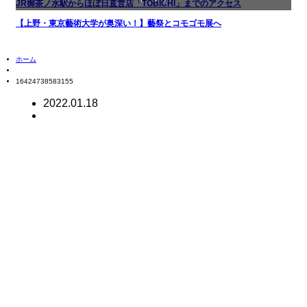
JR御茶ノ水駅からほぼ日直営店「TOBICHI」までのアクセス
【上野・東京藝術大学が奥深い！】藝祭とコモゴモ展へ
お店
ホーム
商品紹介
16424738583155
文化
2022.01.18