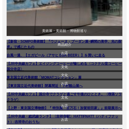
美術展・美術館・博物館巡り
【新宿・SOMPO美術館】『ウジェーヌ・ブーダン展−瞬間の美学、光の探
商品紹介
求』で感じたもの
お店
台風一過、【エガビール（アサヒ EGA BEER）】を買いに走る
【JR中央線カフェ】エイジングコーヒーが愉しめる〈コクテル堂コーヒー
文化
贈り物・プレゼント
国分寺店〉
文化
東京国立近代美術館「MOMATコレクション」展
美術展・美術館・博物館巡り
食べ物
お店
【東京国立近代美術館】閉幕間近！下村観山展へ
美術展・美術館・博物館巡り
【JR中央線カフェ】国分寺でクラゲと過ごす午後のひととき。〈喫茶ソラ
文化
食べ物
クラゲ〉
お店
【上野・東京国立博物館】『 特別展「百万石！加賀前田家」』前期展示へ
美術展・美術館・博物館巡り
【JR中央線・総武線ランチ】〈吉祥寺駅〉HATTIFNATT（ハティフナッ
お店
食べ物
ト）-吉祥寺のおうち-