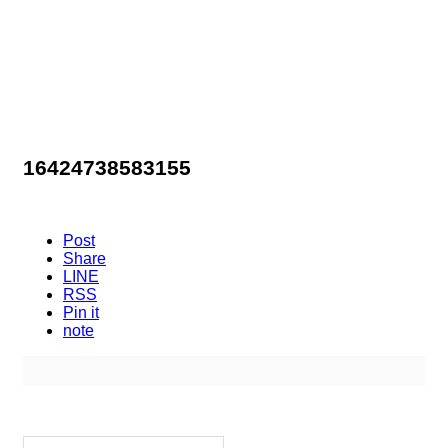
16424738583155
Post
Share
LINE
RSS
Pin it
note