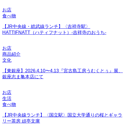
お店
食べ物
【JR中央線・総武線ランチ】〈吉祥寺駅〉
HATTIFNATT（ハティフナット）-吉祥寺のおうち-
お店
商品紹介
文化
【東銀座】2026.4.10〜4.13『宮古島工房うむくとぅ』展、
銀座志ま亀本店にて
お店
生活
食べ物
【JR中央線ランチ】〈国立駅〉国立大学通りの桜とギャラ
リー茶房 頑亭文庫