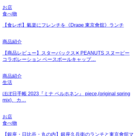
お店
食べ物
【食レポ】氣楽にフレンチを《Drape 東京會舘》ランチ
商品紹介
【商品レビュー】スターバックス✕ PEANUTS スヌーピー
コラボレーション ベースボールキャップ…
商品紹介
生活
ほぼ日手帳 2023『ミナ ペルホネン』 piece,(original spring
mix)、カ…
お店
食べ物
【銀座・日比谷・丸の内】銀座久兵衛のランチと東京會舘マ