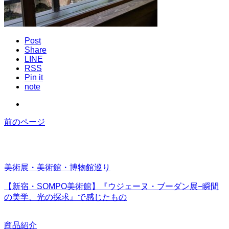
Post
Share
LINE
RSS
Pin it
note
前のページ
美術展・美術館・博物館巡り
【新宿・SOMPO美術館】『ウジェーヌ・ブーダン展−瞬間
の美学、光の探求』で感じたもの
商品紹介