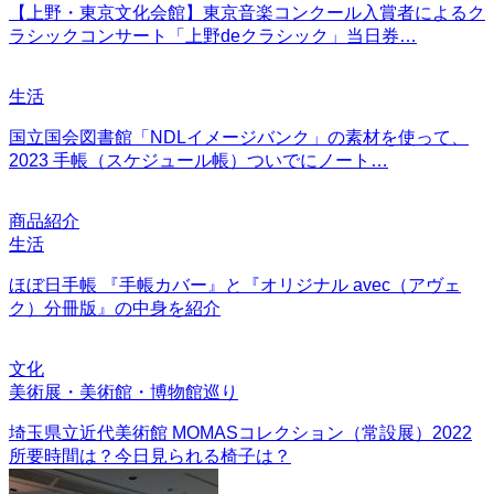
【上野・東京文化会館】東京音楽コンクール入賞者によるク
ラシックコンサート「上野deクラシック」当日券…
生活
国立国会図書館「NDLイメージバンク」の素材を使って、
2023 手帳（スケジュール帳）ついでにノート…
商品紹介
生活
ほぼ日手帳 『手帳カバー』と『オリジナル avec（アヴェ
ク）分冊版』の中身を紹介
文化
美術展・美術館・博物館巡り
埼玉県立近代美術館 MOMASコレクション（常設展）2022
所要時間は？今日見られる椅子は？