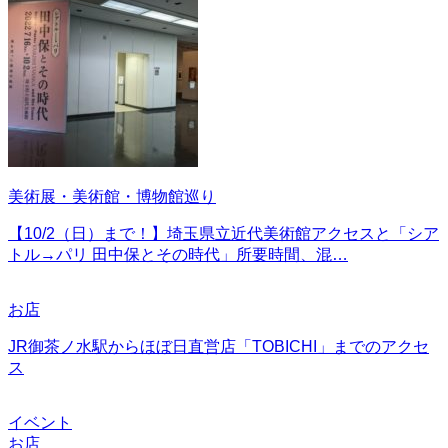
美術展・美術館・博物館巡り
【10/2（日）まで！】埼玉県立近代美術館アクセスと「シア
トル→パリ 田中保とその時代」所要時間、混…
お店
JR御茶ノ水駅からほぼ日直営店「TOBICHI」までのアクセ
ス
イベント
お店