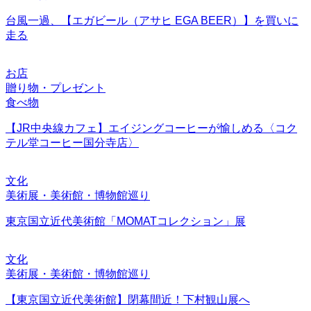
台風一過、【エガビール（アサヒ EGA BEER）】を買いに
走る
お店
贈り物・プレゼント
食べ物
【JR中央線カフェ】エイジングコーヒーが愉しめる〈コク
テル堂コーヒー国分寺店〉
文化
美術展・美術館・博物館巡り
東京国立近代美術館「MOMATコレクション」展
文化
美術展・美術館・博物館巡り
【東京国立近代美術館】閉幕間近！下村観山展へ