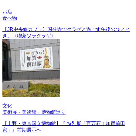
お店
食べ物
【JR中央線カフェ】国分寺でクラゲと過ごす午後のひとと
き。〈喫茶ソラクラゲ〉
文化
美術展・美術館・博物館巡り
【上野・東京国立博物館】『 特別展「百万石！加賀前田
家」』前期展示へ