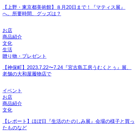
【上野・東京都美術館】８月20日まで！『マティス展』
へ。所要時間、グッズは？
お店
商品紹介
文化
生活
贈り物・プレゼント
【神保町】2023.7.22〜7.24『宮古島工房うむくとぅ』展、
老舗の大和屋履物店で
イベント
お店
商品紹介
文化
【レポート】ほぼ日『生活のたのしみ展』会場の様子と買っ
たものなど