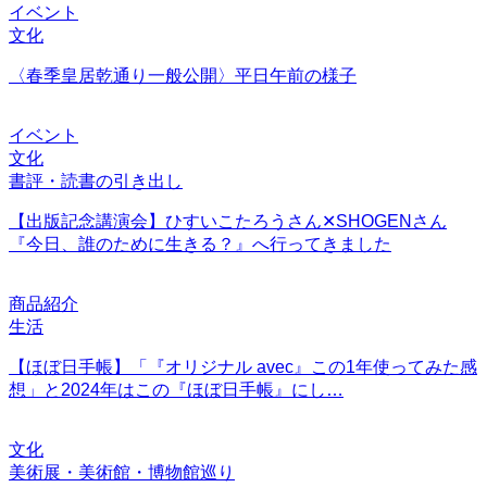
イベント
文化
〈春季皇居乾通り一般公開〉平日午前の様子
イベント
文化
書評・読書の引き出し
【出版記念講演会】ひすいこたろうさん✕SHOGENさん
『今日、誰のために生きる？』へ行ってきました
商品紹介
生活
【ほぼ日手帳】「『オリジナル avec』この1年使ってみた感
想」と2024年はこの『ほぼ日手帳』にし…
文化
美術展・美術館・博物館巡り