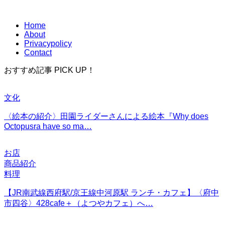
Home
About
Privacypolicy
Contact
おすすめ記事 PICK UP！
文化
〈絵本の紹介〉田園ライダーさんによる絵本『Why does
Octopusra have so ma…
お店
商品紹介
料理
【JR南武線西府駅/京王線中河原駅 ランチ・カフェ】〈府中
市四谷〉428cafe＋（よつやカフェ）へ…