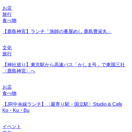
お店
旅行
食べ物
【鹿島神宮】ランチ「漁師の番屋めし 鹿島豊栄丸」
文化
旅行
【神社巡り】東京駅から高速バス「かしま号」で東国三社
〈鹿島神宮〉へ
お店
食べ物
【JR中央線ランチ】〈最寄り駅・国立駅〉Studio & Cafe
Ko・Ku・Bu
イベント