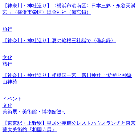
【神奈川・神社巡り】〈横浜市港南区〉日本三躰・永谷天満
宮→〈横浜市栄区〉思金神社（備忘録）
旅行
【神奈川・神社巡り】夏の箱根三社詣で〈備忘録〉
文化
旅行
【神奈川・神社巡り】相模国一宮 寒川神社 ご祈祷と神嶽
山神苑
イベント
文化
美術展・美術館・博物館巡り
【東京駅・上野駅】皇居外苑楠公レストハウスランチと東京
藝大美術館『相国寺展』