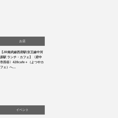
お店
【JR南武線西府駅/京王線中河
商品紹介
原駅 ランチ・カフェ】〈府中
市四谷〉428cafe＋（よつやカ
料理
フェ）へ…
イベント