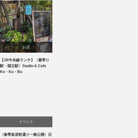
お店
【JR中央線ランチ】〈最寄り
食べ物
駅・国立駅〉Studio & Cafe
Ko・Ku・Bu
イベント
〈春季皇居乾通り一般公開〉日
文化