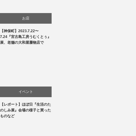
お店
【神保町】2023.7.22〜
商品紹介
7.24『宮古島工房うむくとぅ』
展、老舗の大和屋履物店で
文化
生活
贈り物・プレゼント
イベント
【レポート】ほぼ日『生活のた
お店
のしみ展』会場の様子と買った
ものなど
商品紹介
文化