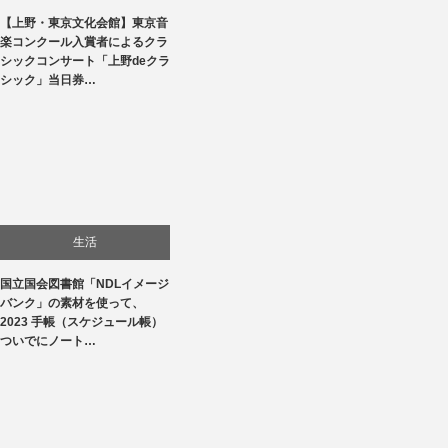
【上野・東京文化会館】東京音
文化
楽コンクール入賞者によるクラ
シックコンサート「上野deクラ
音楽会・コンサート
シック」当日券…
生活
国立国会図書館「NDLイメージ
バンク」の素材を使って、
2023 手帳（スケジュール帳）
ついでにノート…