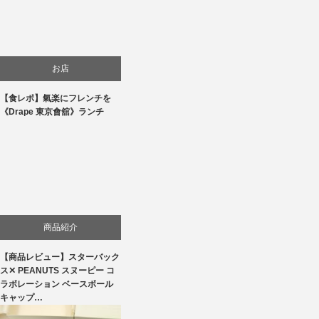
お店
【食レポ】氣楽にフレンチを
食べ物
《Drape 東京會舘》ランチ
商品紹介
【商品レビュー】スターバック
ス✕ PEANUTS スヌーピー コ
ラボレーション ベースボール
キャップ…