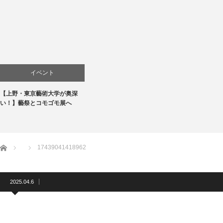
イベント
【上野・東京藝術大学が奥深
お店
い！】藝祭とコモゴモ展へ
商品紹介
文化
ホーム
17439041418962
2025.04.6