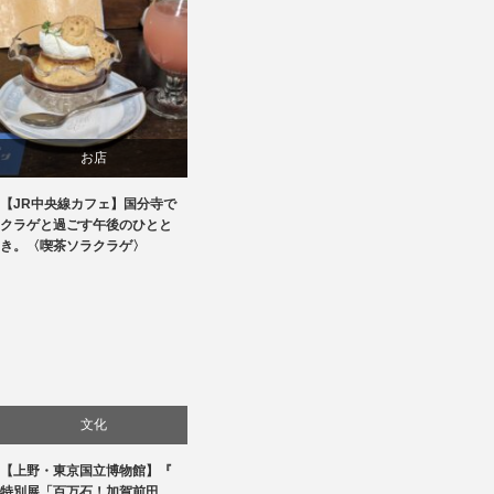
お店
【JR中央線カフェ】国分寺で
食べ物
クラゲと過ごす午後のひとと
き。〈喫茶ソラクラゲ〉
文化
【上野・東京国立博物館】『
美術展・美術館・博物館巡り
特別展「百万石！加賀前田