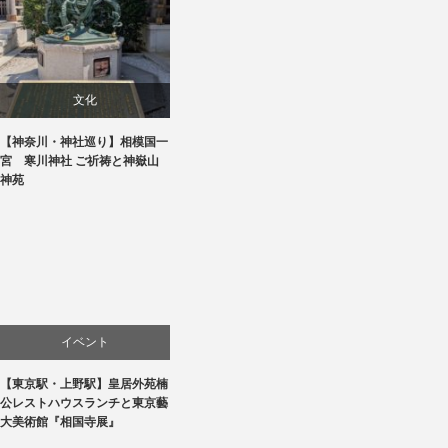
文化
【神奈川・神社巡り】相模国一
旅行
宮 寒川神社 ご祈祷と神嶽山
神苑
イベント
【東京駅・上野駅】皇居外苑楠
文化
公レストハウスランチと東京藝
大美術館『相国寺展』
美術展・美術館・博物館巡り