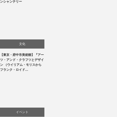
ンシャンテリー
文化
【東京・府中市美術館】『アー
美術展・美術館・博物館巡り
ツ・アンド・クラフツとデザイ
ン （ウイリアム・モリスから
フランク・ロイド…
イベント