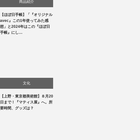
商品紹介
【ほぼ日手帳】「『オリジナル
生活
avec』この1年使ってみた感
想」と2024年はこの『ほぼ日
手帳』にし…
文化
【上野・東京都美術館】８月20
美術展・美術館・博物館巡り
日まで！『マティス展』へ。所
要時間、グッズは？