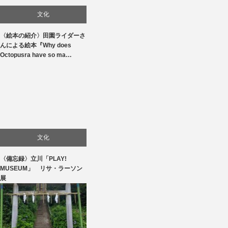
文化
〈絵本の紹介〉田園ライダーさ
んによる絵本『Why does
Octopusra have so ma…
文化
〈備忘録〉立川「PLAY!
美術展・美術館・博物館巡り
MUSEUM」 リサ・ラーソン
展