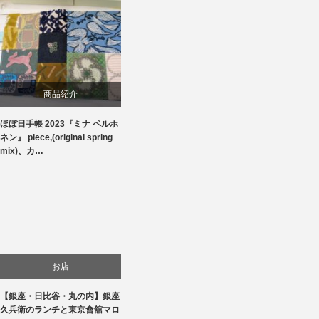
商品紹介
ほぼ日手帳 2023『ミナ ペルホ
生活
ネン』 piece,(original spring
mix)、カ…
お店
【銀座・日比谷・丸の内】銀座
食べ物
久兵衛のランチと東京會舘マロ