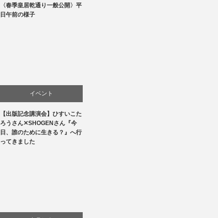
〈春季皇居乾通り一般公開〉平
文化
日午前の様子
イベント
【出版記念講演会】ひすいこた
文化
ろうさん✕SHOGENさん『今
日、誰のために生きる？』へ行
書評・読書の引き出し
ってきました