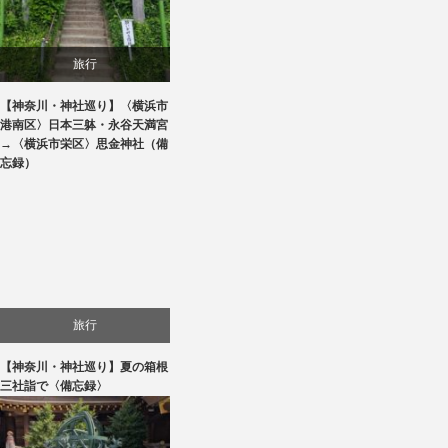
旅行
【神奈川・神社巡り】〈横浜市
港南区〉日本三躰・永谷天満宮
→〈横浜市栄区〉思金神社（備
忘録）
旅行
【神奈川・神社巡り】夏の箱根
三社詣で〈備忘録〉