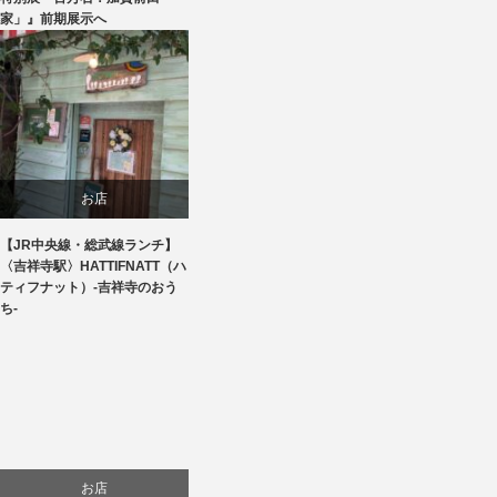
家」』前期展示へ
お店
【JR中央線・総武線ランチ】
食べ物
〈吉祥寺駅〉HATTIFNATT（ハ
ティフナット）-吉祥寺のおう
ち-
お店