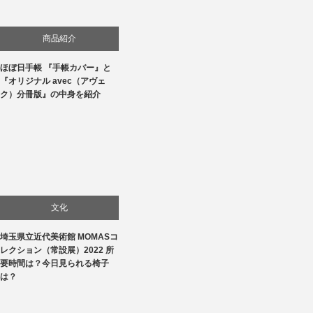
商品紹介
ほぼ日手帳 『手帳カバー』と
生活
『オリジナル avec（アヴェ
ク）分冊版』の中身を紹介
文化
埼玉県立近代美術館 MOMASコ
美術展・美術館・博物館巡り
レクション（常設展）2022 所
要時間は？今日見られる椅子
は？