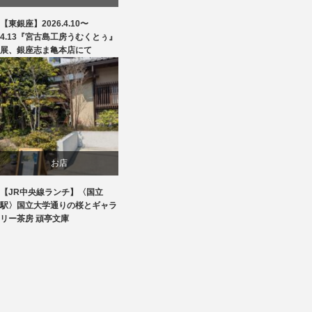
【東銀座】2026.4.10〜
商品紹介
4.13『宮古島工房うむくとぅ』
展、銀座志ま亀本店にて
文化
お店
【JR中央線ランチ】〈国立
生活
駅〉国立大学通りの桜とギャラ
リー茶房 頑亭文庫
食べ物