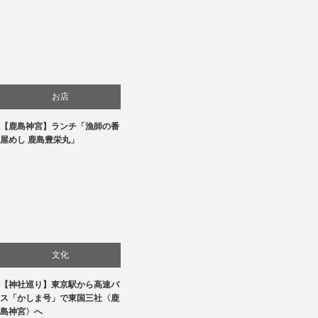
お店
【鹿島神宮】ランチ「漁師の番
旅行
屋めし 鹿島豊栄丸」
食べ物
文化
【神社巡り】東京駅から高速バ
旅行
ス「かしま号」で東国三社〈鹿
島神宮〉へ