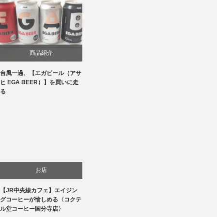
商品紹介
台風一過、【エガビール（アサ
ヒ EGA BEER）】を買いに走
る
お店
【JR中央線カフェ】エイジン
贈り物・プレゼント
グコーヒーが愉しめる〈コクテ
ル堂コーヒー国分寺店〉
食べ物