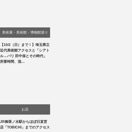
美術展・美術館・博物館巡り
【10/2（日）まで！】埼玉県立
近代美術館アクセスと「シアト
ル→パリ 田中保とその時代」
所要時間、混…
お店
JR御茶ノ水駅からほぼ日直営
店「TOBICHI」までのアクセス