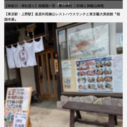
イベント
【神奈川・神社巡り】相模国一宮 寒川神社 ご祈祷と神嶽山神苑
旅行
【東京駅・上野駅】皇居外苑楠公レストハウスランチと東京藝大美術館『相
文化
国寺展』
美術展・美術館・博物館巡り