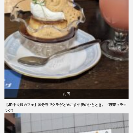
お店
【JR中央線カフェ】国分寺でクラゲと過ごす午後のひととき。〈喫茶ソラク
食べ物
ラゲ〉