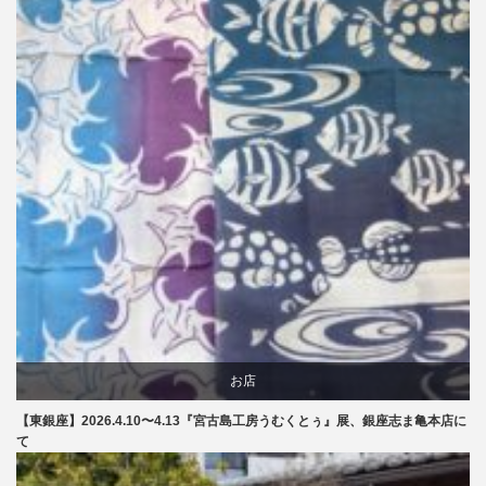
お店
【東銀座】2026.4.10〜4.13『宮古島工房うむくとぅ』展、銀座志ま亀本店に
商品紹介
て
文化