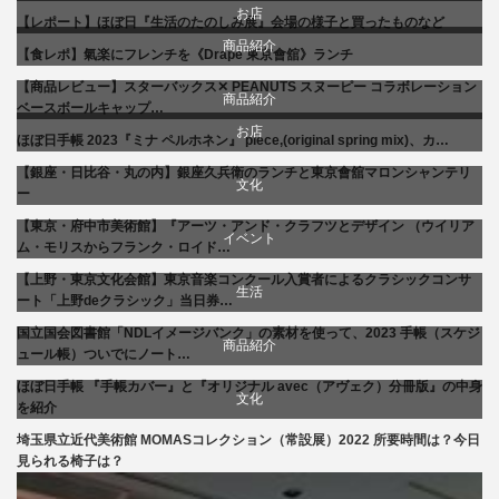
お店
【レポート】ほぼ日『生活のたのしみ展』会場の様子と買ったものなど
文化
お店
商品紹介
【食レポ】氣楽にフレンチを《Drape 東京會舘》ランチ
食べ物
生活
商品紹介
【商品レビュー】スターバックス✕ PEANUTS スヌーピー コラボレーション
商品紹介
ベースボールキャップ…
お店
贈り物・プレゼント
文化
ほぼ日手帳 2023『ミナ ペルホネン』 piece,(original spring mix)、カ…
生活
【銀座・日比谷・丸の内】銀座久兵衛のランチと東京會舘マロンシャンテリ
食べ物
文化
ー
【東京・府中市美術館】『アーツ・アンド・クラフツとデザイン （ウイリア
美術展・美術館・博物館巡り
イベント
ム・モリスからフランク・ロイド…
【上野・東京文化会館】東京音楽コンクール入賞者によるクラシックコンサ
文化
生活
ート「上野deクラシック」当日券…
国立国会図書館「NDLイメージバンク」の素材を使って、2023 手帳（スケジ
音楽会・コンサート
商品紹介
ュール帳）ついでにノート…
ほぼ日手帳 『手帳カバー』と『オリジナル avec（アヴェク）分冊版』の中身
生活
文化
を紹介
埼玉県立近代美術館 MOMASコレクション（常設展）2022 所要時間は？今日
美術展・美術館・博物館巡り
見られる椅子は？