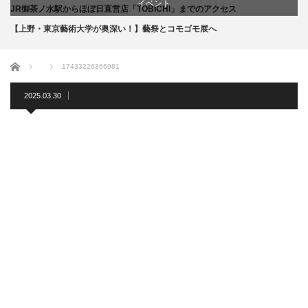
イベント
JR御茶ノ水駅からほぼ日直営店「TOBICHI」までのアクセス
【上野・東京藝術大学が奥深い！】藝祭とコモゴモ展へ
お店
ホーム
17433226366981
商品紹介
2025.03.30
文化