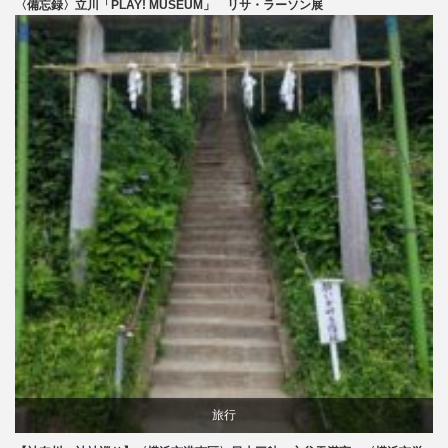
〈備忘録〉立川「PLAY! MUSEUM」 リサ・ラーソン展
美術展・美術館・博物館巡り
旅行