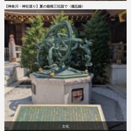
【神奈川・神社巡り】夏の箱根三社詣で〈備忘録〉
文化