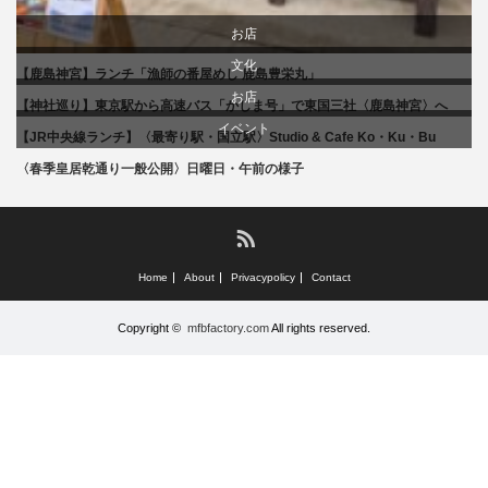
お店
文化
【鹿島神宮】ランチ「漁師の番屋めし 鹿島豊栄丸」
旅行
お店
【神社巡り】東京駅から高速バス「かしま号」で東国三社〈鹿島神宮〉へ
旅行
イベント
食べ物
【JR中央線ランチ】〈最寄り駅・国立駅〉Studio & Cafe Ko・Ku・Bu
食べ物
〈春季皇居乾通り一般公開〉日曜日・午前の様子
文化
RSS
Home
About
Privacypolicy
Contact
Copyright ©
mfbfactory.com
All rights reserved.