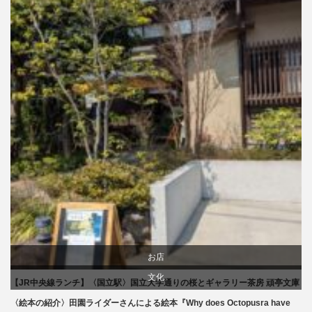
お店
文化
【JR中央線ランチ】〈国立駅〉国立大学通りの桜とギャラリー茶房 頑亭文庫
生活
〈絵本の紹介〉田園ライダーさんによる絵本『Why does Octopusra have