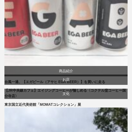
商品紹介
お店
台風一過、【エガビール（アサヒ EGA BEER）】を買いに走る
【JR中央線カフェ】エイジングコーヒーが愉しめる〈コクテル堂コーヒー国
贈り物・プレゼント
文化
分寺店〉
東京国立近代美術館「MOMATコレクション」展
食べ物
美術展・美術館・博物館巡り