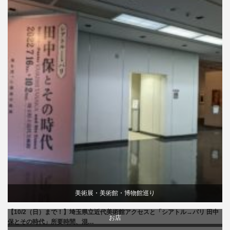
美術展・美術館・博物館巡り
【10/2（日）まで！】埼玉県立近代美術館アクセスと「シアトル→パリ 田中
お店
保とその時代」所要時間、混…