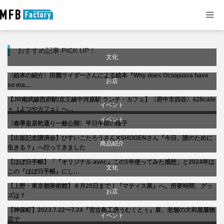
おすすめ記事 PICK UP！
文化
〈絵本の紹介〉田園ライダーさんによる絵本『Why does Octopusra have
お店
so ma…
【JR南武線西府駅/京王線中河原駅 ランチ・カフェ】〈府中市四谷〉428cafe
商品紹介
イベント
＋（よつやカフェ）へ…
イベント
〈春季皇居乾通り一般公開〉平日午前の様子
料理
文化
【出版記念講演会】ひすいこたろうさん✕SHOGENさん『今日、誰のために
文化
商品紹介
生きる？』へ行ってきました
【ほぼ日手帳】「『オリジナル avec』この1年使ってみた感想」と2024年は
書評・読書の引き出し
生活
文化
この『ほぼ日手帳』にし…
【上野・東京都美術館】８月20日まで！『マティス展』へ。所要時間、グッ
美術展・美術館・博物館巡り
お店
ズは？
【神保町】2023.7.22〜7.24『宮古島工房うむくとぅ』展、老舗の大和屋履物
商品紹介
イベント
店で