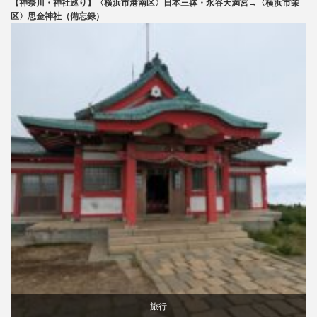
【神奈川・神社巡り】〈横浜市港南区〉日本三躰・永谷天満宮→〈横浜市栄
区〉思金神社（備忘録）
旅行