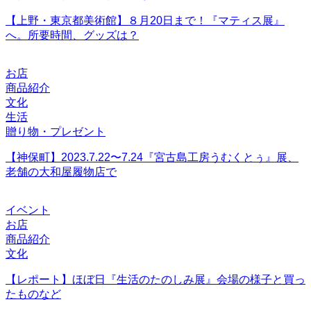
【上野・東京都美術館】８月20日まで！『マティス展』
へ。所要時間、グッズは？
お店
商品紹介
文化
生活
贈り物・プレゼント
【神保町】2023.7.22〜7.24『宮古島工房うむくとぅ』展、
老舗の大和屋履物店で
イベント
お店
商品紹介
文化
【レポート】ほぼ日『生活のたのしみ展』会場の様子と買っ
たものなど