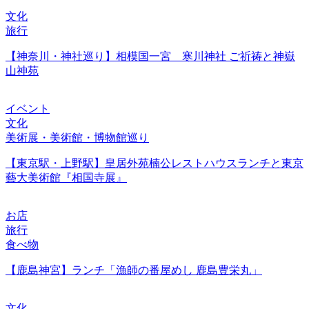
文化
旅行
【神奈川・神社巡り】相模国一宮 寒川神社 ご祈祷と神嶽
山神苑
イベント
文化
美術展・美術館・博物館巡り
【東京駅・上野駅】皇居外苑楠公レストハウスランチと東京
藝大美術館『相国寺展』
お店
旅行
食べ物
【鹿島神宮】ランチ「漁師の番屋めし 鹿島豊栄丸」
文化