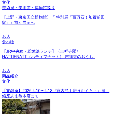
文化
美術展・美術館・博物館巡り
【上野・東京国立博物館】『 特別展「百万石！加賀前田
家」』前期展示へ
お店
食べ物
【JR中央線・総武線ランチ】〈吉祥寺駅〉
HATTIFNATT（ハティフナット）-吉祥寺のおうち-
お店
商品紹介
文化
【東銀座】2026.4.10〜4.13『宮古島工房うむくとぅ』展、
銀座志ま亀本店にて