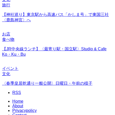
旅行
【神社巡り】東京駅から高速バス「かしま号」で東国三社
〈鹿島神宮〉へ
お店
食べ物
【JR中央線ランチ】〈最寄り駅・国立駅〉Studio & Cafe
Ko・Ku・Bu
イベント
文化
〈春季皇居乾通り一般公開〉日曜日・午前の様子
RSS
Home
About
Privacypolicy