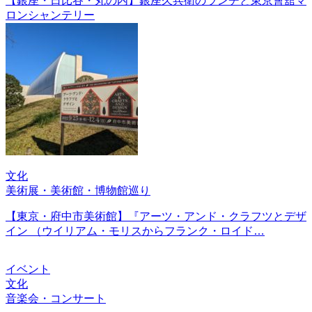
【銀座・日比谷・丸の内】銀座久兵衛のランチと東京會舘マ
ロンシャンテリー
文化
美術展・美術館・博物館巡り
【東京・府中市美術館】『アーツ・アンド・クラフツとデザ
イン （ウイリアム・モリスからフランク・ロイド…
イベント
文化
音楽会・コンサート