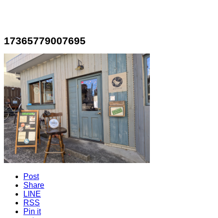
17365779007695
Post
Share
LINE
RSS
Pin it