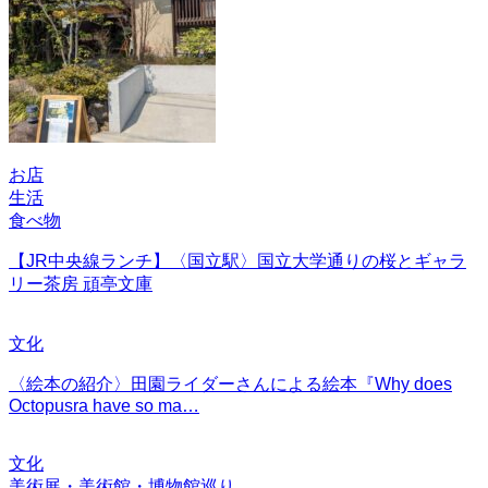
お店
生活
食べ物
【JR中央線ランチ】〈国立駅〉国立大学通りの桜とギャラ
リー茶房 頑亭文庫
文化
〈絵本の紹介〉田園ライダーさんによる絵本『Why does
Octopusra have so ma…
文化
美術展・美術館・博物館巡り