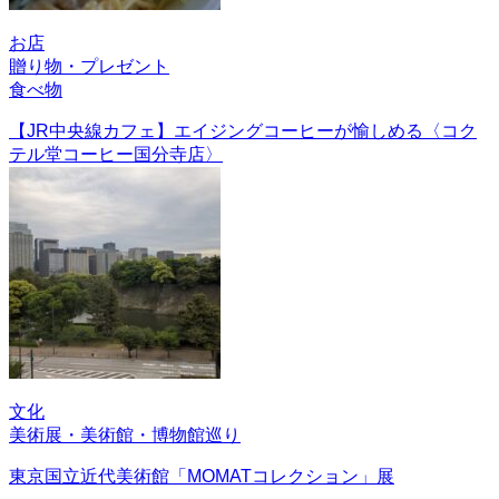
お店
贈り物・プレゼント
食べ物
【JR中央線カフェ】エイジングコーヒーが愉しめる〈コク
テル堂コーヒー国分寺店〉
文化
美術展・美術館・博物館巡り
東京国立近代美術館「MOMATコレクション」展