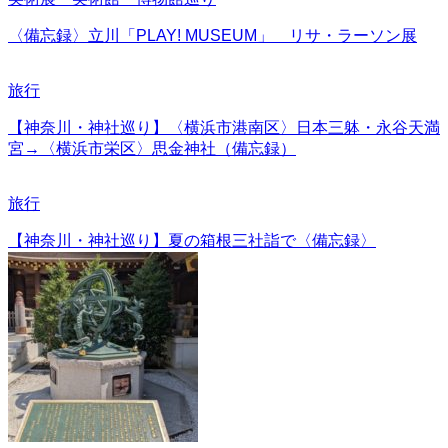
〈備忘録〉立川「PLAY! MUSEUM」 リサ・ラーソン展
旅行
【神奈川・神社巡り】〈横浜市港南区〉日本三躰・永谷天満
宮→〈横浜市栄区〉思金神社（備忘録）
旅行
【神奈川・神社巡り】夏の箱根三社詣で〈備忘録〉