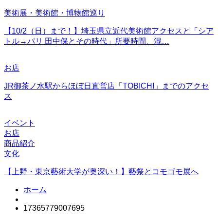
美術展・美術館・博物館巡り
【10/2（日）まで！】埼玉県立近代美術館アクセスと「シア
トル→パリ 田中保とその時代」所要時間、混…
お店
JR御茶ノ水駅からほぼ日直営店「TOBICHI」までのアクセ
ス
イベント
お店
商品紹介
文化
【上野・東京藝術大学が奥深い！】藝祭とコモゴモ展へ
ホーム
17365779007695