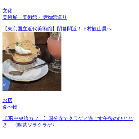
文化
美術展・美術館・博物館巡り
【東京国立近代美術館】閉幕間近！下村観山展へ
お店
食べ物
【JR中央線カフェ】国分寺でクラゲと過ごす午後のひとと
き。〈喫茶ソラクラゲ〉