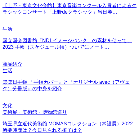
【上野・東京文化会館】東京音楽コンクール入賞者によるク
ラシックコンサート「上野deクラシック」当日券…
生活
国立国会図書館「NDLイメージバンク」の素材を使って、
2023 手帳（スケジュール帳）ついでにノート…
商品紹介
生活
ほぼ日手帳 『手帳カバー』と『オリジナル avec（アヴェ
ク）分冊版』の中身を紹介
文化
美術展・美術館・博物館巡り
埼玉県立近代美術館 MOMASコレクション（常設展）2022
所要時間は？今日見られる椅子は？