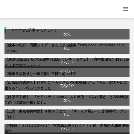
おすすめ記事 PICK UP！
文化
〈絵本の紹介〉田園ライダーさんによる絵本『Why does Octopusra have
お店
so ma…
【JR南武線西府駅/京王線中河原駅 ランチ・カフェ】〈府中市四谷〉428cafe
商品紹介
イベント
＋（よつやカフェ）へ…
イベント
〈春季皇居乾通り一般公開〉平日午前の様子
料理
文化
【出版記念講演会】ひすいこたろうさん✕SHOGENさん『今日、誰のために
文化
商品紹介
生きる？』へ行ってきました
【ほぼ日手帳】「『オリジナル avec』この1年使ってみた感想」と2024年は
書評・読書の引き出し
生活
文化
この『ほぼ日手帳』にし…
【上野・東京都美術館】８月20日まで！『マティス展』へ。所要時間、グッ
美術展・美術館・博物館巡り
お店
ズは？
【神保町】2023.7.22〜7.24『宮古島工房うむくとぅ』展、老舗の大和屋履物
商品紹介
イベント
店で