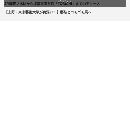
イベント
JR御茶ノ水駅からほぼ日直営店「TOBICHI」までのアクセス
【上野・東京藝術大学が奥深い！】藝祭とコモゴモ展へ
お店
商品紹介
文化