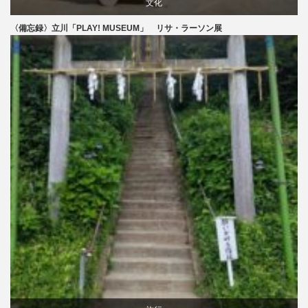
文化
〈備忘録〉立川「PLAY! MUSEUM」 リサ・ラーソン展
美術展・美術館・博物館巡り