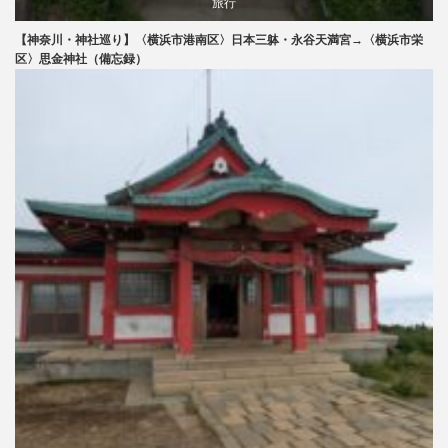
旅行
【神奈川・神社巡り】〈横浜市港南区〉日本三躰・永谷天満宮→〈横浜市栄
区〉思金神社（備忘録）