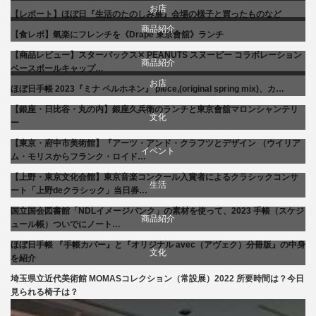
お店
【レポート】ほぼ日『生活のたのしみ展』会場の様子と買ったものなど
文化
お店
商品紹介
【食レポ】氣楽にフレンチを《Drape 東京會舘》ランチ
食べ物
生活
商品紹介
【商品レビュー】スターバックス✕ PEANUTS スヌーピー コラボレーション
商品紹介
ベースボールキャップ…
お店
贈り物・プレゼント
文化
ほぼ日手帳 2023『ミナ ペルホネン』 piece,(original spring mix)、カ…
生活
【銀座・日比谷・丸の内】銀座久兵衛のランチと東京會舘マロンシャンテリ
食べ物
文化
ー
【東京・府中市美術館】『アーツ・アンド・クラフツとデザイン （ウイリア
美術展・美術館・博物館巡り
イベント
ム・モリスからフランク・ロイド…
【上野・東京文化会館】東京音楽コンクール入賞者によるクラシックコンサ
文化
生活
ート「上野deクラシック」当日券…
国立国会図書館「NDLイメージバンク」の素材を使って、2023 手帳（スケジ
音楽会・コンサート
商品紹介
ュール帳）ついでにノート…
ほぼ日手帳 『手帳カバー』と『オリジナル avec（アヴェク）分冊版』の中身
生活
文化
を紹介
埼玉県立近代美術館 MOMASコレクション（常設展）2022 所要時間は？今日
美術展・美術館・博物館巡り
見られる椅子は？