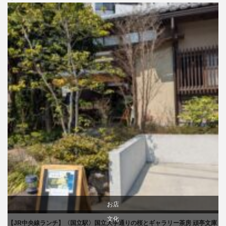
文化
お店
文化
【JR中央線ランチ】〈国立駅〉国立大学通りの桜とギャラリー茶房 頑亭文庫