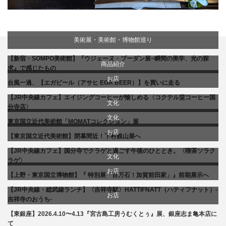
美術展・美術館・博物館巡り
【新宿・SOMPO美術館】『ウジェーヌ・ブーダン展−瞬間の美学、光の探
商品紹介
求』で感じたもの
お店
台風一過、【エガビール（アサヒ EGA BEER）】を買いに走る
【JR中央線カフェ】エイジングコーヒーが愉しめる〈コクテル堂コーヒー国
贈り物・プレゼント
文化
分寺店〉
文化
東京国立近代美術館「MOMATコレクション」展
食べ物
美術展・美術館・博物館巡り
お店
【東京国立近代美術館】閉幕間近！下村観山展へ
美術展・美術館・博物館巡り
【JR中央線カフェ】国分寺でクラゲと過ごす午後のひととき。〈喫茶ソラク
食べ物
文化
ラゲ〉
お店
【上野・東京国立博物館】『 特別展「百万石！加賀前田家」』前期展示へ
美術展・美術館・博物館巡り
【JR中央線・総武線ランチ】〈吉祥寺駅〉HATTIFNATT（ハティフナット）-
食べ物
お店
吉祥寺のおうち-
【東銀座】2026.4.10〜4.13『宮古島工房うむくとぅ』展、銀座志ま亀本店に
商品紹介
て