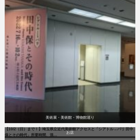
美術展・美術館・博物館巡り
【10/2（日）まで！】埼玉県立近代美術館アクセスと「シアトル→パリ 田中
お店
保とその時代」所要時間、混…