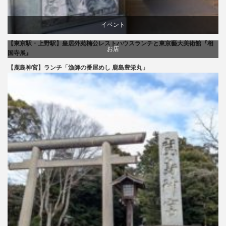
イベント
【東京駅・上野駅】皇居外苑楠公レストハウスランチと東京藝大美術館『相
文化
お店
国寺展』
【鹿島神宮】ランチ「漁師の番屋めし 鹿島豊栄丸」
美術展・美術館・博物館巡り
旅行
食べ物