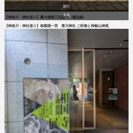
旅行
文化
【神奈川・神社巡り】夏の箱根三社詣で〈備忘録〉
【神奈川・神社巡り】相模国一宮 寒川神社 ご祈祷と神嶽山神苑
旅行