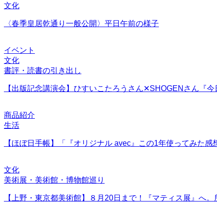
文化
〈春季皇居乾通り一般公開〉平日午前の様子
イベント
文化
書評・読書の引き出し
【出版記念講演会】ひすいこたろうさん✕SHOGENさん『
商品紹介
生活
【ほぼ日手帳】「『オリジナル avec』この1年使ってみた感
文化
美術展・美術館・博物館巡り
【上野・東京都美術館】８月20日まで！『マティス展』へ。