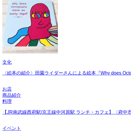
文化
〈絵本の紹介〉田園ライダーさんによる絵本『Why does Octopusr
お店
商品紹介
料理
【JR南武線西府駅/京王線中河原駅 ランチ・カフェ】〈府中市
イベント