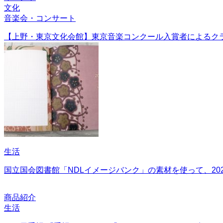
文化
音楽会・コンサート
【上野・東京文化会館】東京音楽コンクール入賞者によるク
生活
国立国会図書館「NDLイメージバンク」の素材を使って、20
商品紹介
生活