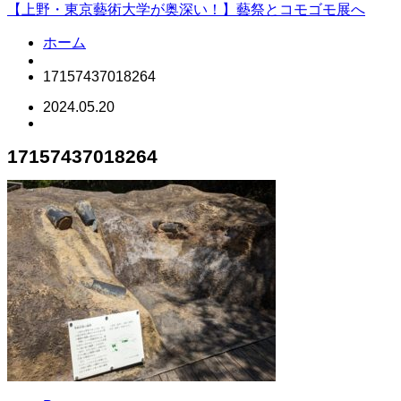
【上野・東京藝術大学が奥深い！】藝祭とコモゴモ展へ
ホーム
17157437018264
2024.05.20
17157437018264