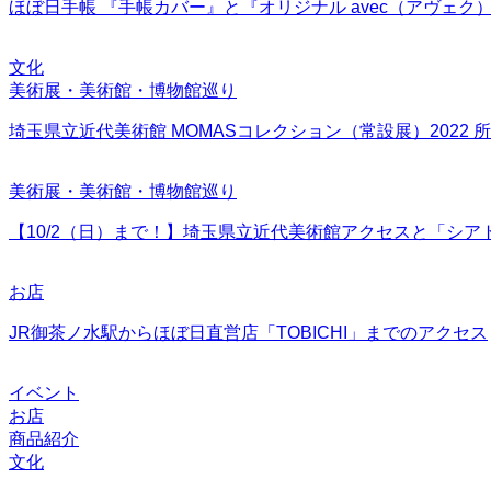
ほぼ日手帳 『手帳カバー』と『オリジナル avec（アヴェ
文化
美術展・美術館・博物館巡り
埼玉県立近代美術館 MOMASコレクション（常設展）2022
美術展・美術館・博物館巡り
【10/2（日）まで！】埼玉県立近代美術館アクセスと「シア
お店
JR御茶ノ水駅からほぼ日直営店「TOBICHI」までのアクセス
イベント
お店
商品紹介
文化