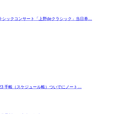
ラシックコンサート「上野deクラシック」当日券…
23 手帳（スケジュール帳）ついでにノート…