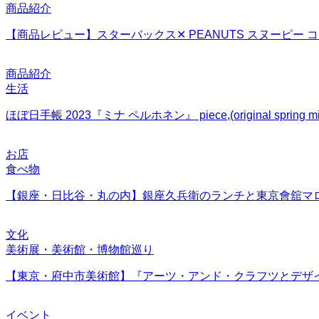
商品紹介
【商品レビュー】スターバックス✕ PEANUTS スヌーピー
商品紹介
生活
ほぼ日手帳 2023『ミナ ペルホネン』 piece,(original spring 
お店
食べ物
【銀座・日比谷・丸の内】銀座久兵衛のランチと東京會舘マ
文化
美術展・美術館・博物館巡り
【東京・府中市美術館】『アーツ・アンド・クラフツとデザ
イベント