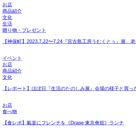
お店
商品紹介
文化
生活
贈り物・プレゼント
【神保町】2023.7.22〜7.24『宮古島工房うむくとぅ』展
イベント
お店
商品紹介
文化
【レポート】ほぼ日『生活のたのしみ展』会場の様子と買っ
お店
食べ物
【食レポ】氣楽にフレンチを《Drape 東京會舘》ランチ