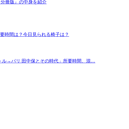
ク）分冊版』の中身を紹介
 所要時間は？今日見られる椅子は？
トル→パリ 田中保とその時代」所要時間、混…