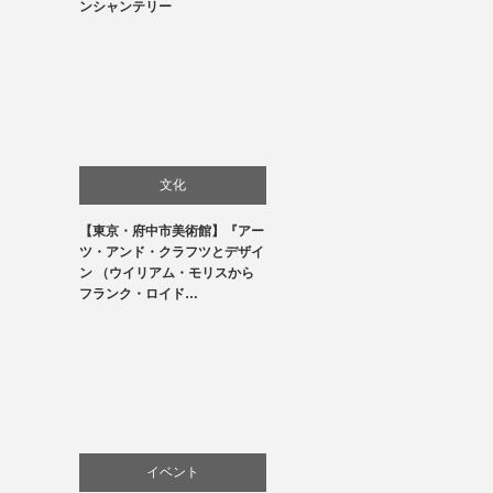
ンシャンテリー
文化
【東京・府中市美術館】『アー
美術展・美術館・博物館巡り
ツ・アンド・クラフツとデザイ
ン （ウイリアム・モリスから
フランク・ロイド…
イベント