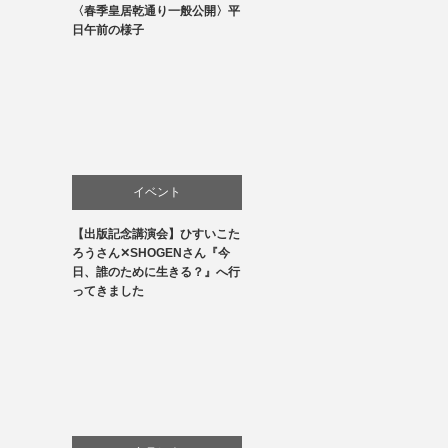
〈春季皇居乾通り一般公開〉平
文化
日午前の様子
イベント
【出版記念講演会】ひすいこた
文化
ろうさん✕SHOGENさん『今
日、誰のために生きる？』へ行
書評・読書の引き出し
ってきました