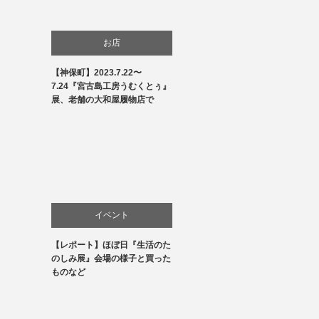
お店
【神保町】2023.7.22〜
商品紹介
7.24『宮古島工房うむくとぅ』
展、老舗の大和屋履物店で
文化
生活
贈り物・プレゼント
イベント
【レポート】ほぼ日『生活のた
お店
のしみ展』会場の様子と買った
ものなど
商品紹介
文化