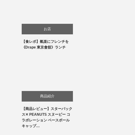
お店
【食レポ】氣楽にフレンチを
食べ物
《Drape 東京會舘》ランチ
商品紹介
【商品レビュー】スターバック
ス✕ PEANUTS スヌーピー コ
ラボレーション ベースボール
キャップ…