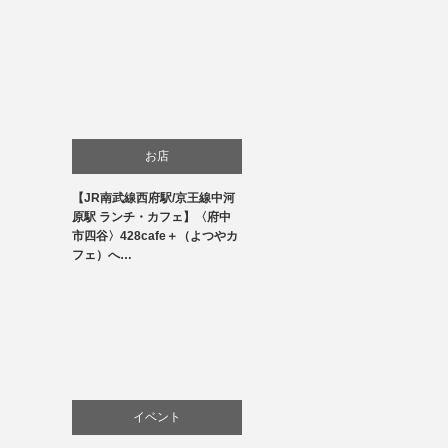
お店
【JR南武線西府駅/京王線中河
商品紹介
原駅 ランチ・カフェ】〈府中
市四谷〉428cafe＋（よつやカ
料理
フェ）へ…
イベント