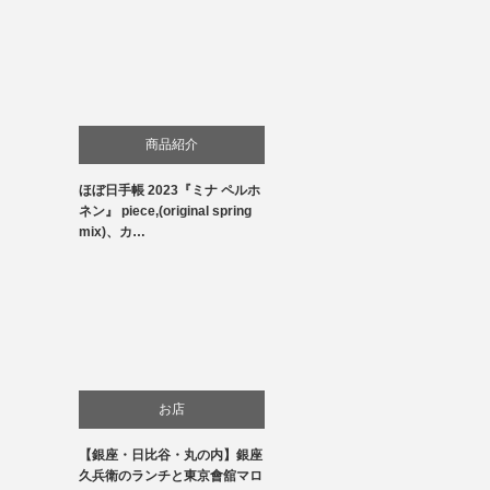
商品紹介
ほぼ日手帳 2023『ミナ ペルホ
生活
ネン』 piece,(original spring
mix)、カ…
お店
【銀座・日比谷・丸の内】銀座
食べ物
久兵衛のランチと東京會舘マロ