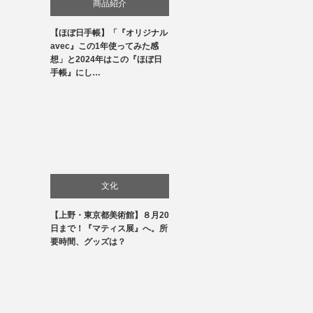
商品紹介
【ほぼ日手帳】「『オリジナル
生活
avec』この1年使ってみた感
想」と2024年はこの『ほぼ日
手帳』にし…
文化
【上野・東京都美術館】８月20
美術展・美術館・博物館巡り
日まで！『マティス展』へ。所
要時間、グッズは？