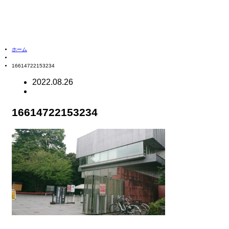
ホーム
16614722153234
2022.08.26
16614722153234