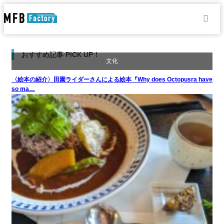
おすすめ記事 PICK UP！
文化
〈絵本の紹介〉田園ライダーさんによる絵本『Why does Octopusra have
so ma…