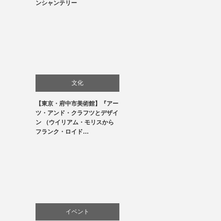
ンシャンテリー
文化
【東京・府中市美術館】『アー
美術展・美術館・博物館巡り
ツ・アンド・クラフツとデザイ
ン （ウイリアム・モリスから
フランク・ロイド…
イベント