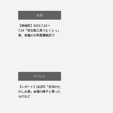
お店
【神保町】2023.7.22〜
商品紹介
7.24『宮古島工房うむくとぅ』
展、老舗の大和屋履物店で
文化
生活
贈り物・プレゼント
イベント
【レポート】ほぼ日『生活のた
お店
のしみ展』会場の様子と買った
ものなど
商品紹介
文化