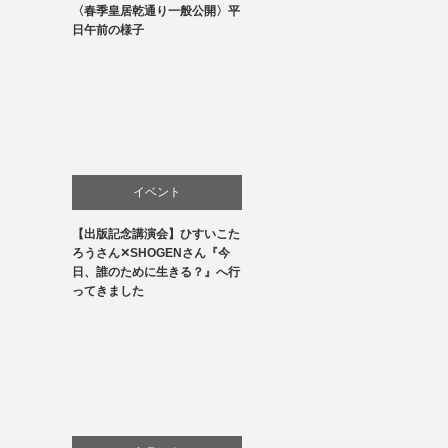
〈春季皇居乾通り一般公開〉平
文化
日午前の様子
イベント
【出版記念講演会】ひすいこた
文化
ろうさん✕SHOGENさん『今
日、誰のために生きる？』へ行
書評・読書の引き出し
ってきました