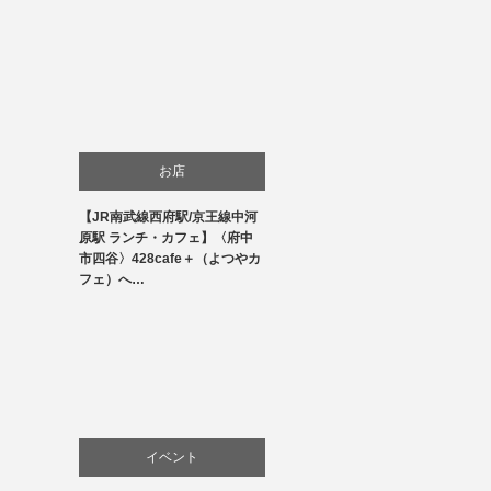
お店
【JR南武線西府駅/京王線中河
商品紹介
原駅 ランチ・カフェ】〈府中
市四谷〉428cafe＋（よつやカ
料理
フェ）へ…
イベント