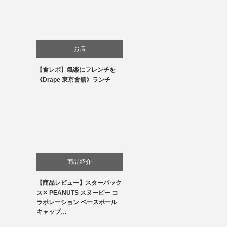
お店
【食レポ】氣楽にフレンチを
食べ物
《Drape 東京會舘》ランチ
商品紹介
【商品レビュー】スターバック
ス✕ PEANUTS スヌーピー コ
ラボレーション ベースボール
キャップ…