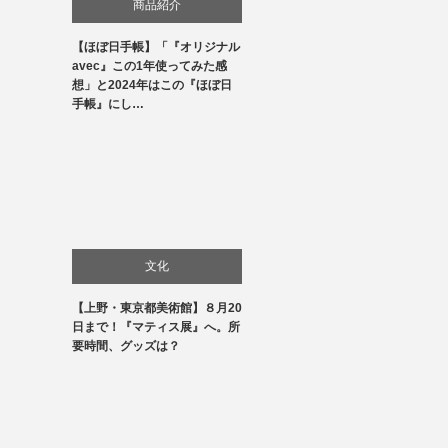
商品紹介
【ほぼ日手帳】「『オリジナル
生活
avec』この1年使ってみた感
想」と2024年はこの『ほぼ日
手帳』にし…
文化
【上野・東京都美術館】８月20
美術展・美術館・博物館巡り
日まで！『マティス展』へ。所
要時間、グッズは？