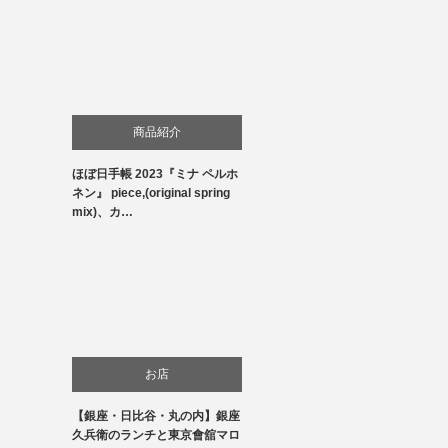
商品紹介
ほぼ日手帳 2023『ミナ ペルホ
生活
ネン』 piece,(original spring
mix)、カ…
お店
【銀座・日比谷・丸の内】銀座
食べ物
久兵衛のランチと東京會舘マロ