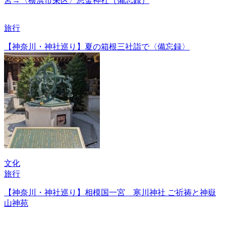
宮→〈横浜市栄区〉思金神社（備忘録）
旅行
【神奈川・神社巡り】夏の箱根三社詣で〈備忘録〉
文化
旅行
【神奈川・神社巡り】相模国一宮 寒川神社 ご祈祷と神嶽
山神苑