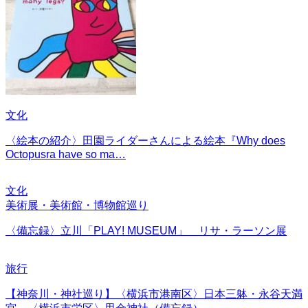
文化
〈絵本の紹介〉田園ライダーさんによる絵本『Why does
Octopusra have so ma…
文化
美術展・美術館・博物館巡り
〈備忘録〉立川「PLAY! MUSEUM」 リサ・ラーソン展
旅行
【神奈川・神社巡り】〈横浜市港南区〉日本三躰・永谷天満