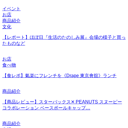
イベント
お店
商品紹介
文化
【レポート】ほぼ日『生活のたのしみ展』会場の様子と買っ
たものなど
お店
食べ物
【食レポ】氣楽にフレンチを《Drape 東京會舘》ランチ
商品紹介
【商品レビュー】スターバックス✕ PEANUTS スヌーピー
コラボレーション ベースボールキャップ…
商品紹介