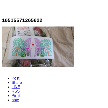
16515571265622
Post
Share
LINE
RSS
Pin it
note