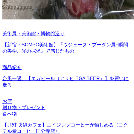
美術展・美術館・博物館巡り
【新宿・SOMPO美術館】『ウジェーヌ・ブーダン展−瞬間
の美学、光の探求』で感じたもの
商品紹介
台風一過、【エガビール（アサヒ EGA BEER）】を買いに
走る
お店
贈り物・プレゼント
食べ物
【JR中央線カフェ】エイジングコーヒーが愉しめる〈コク
テル堂コーヒー国分寺店〉