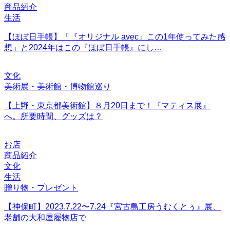
商品紹介
生活
【ほぼ日手帳】「『オリジナル avec』この1年使ってみた感
想」と2024年はこの『ほぼ日手帳』にし…
文化
美術展・美術館・博物館巡り
【上野・東京都美術館】８月20日まで！『マティス展』
へ。所要時間、グッズは？
お店
商品紹介
文化
生活
贈り物・プレゼント
【神保町】2023.7.22〜7.24『宮古島工房うむくとぅ』展、
老舗の大和屋履物店で