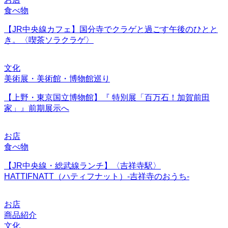
食べ物
【JR中央線カフェ】国分寺でクラゲと過ごす午後のひとと
き。〈喫茶ソラクラゲ〉
文化
美術展・美術館・博物館巡り
【上野・東京国立博物館】『 特別展「百万石！加賀前田
家」』前期展示へ
お店
食べ物
【JR中央線・総武線ランチ】〈吉祥寺駅〉
HATTIFNATT（ハティフナット）-吉祥寺のおうち-
お店
商品紹介
文化