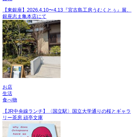
【東銀座】2026.4.10〜4.13『宮古島工房うむくとぅ』展、
銀座志ま亀本店にて
お店
生活
食べ物
【JR中央線ランチ】〈国立駅〉国立大学通りの桜とギャラ
リー茶房 頑亭文庫