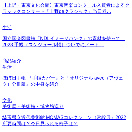
【上野・東京文化会館】東京音楽コンクール入賞者によるク
ラシックコンサート「上野deクラシック」当日券…
生活
国立国会図書館「NDLイメージバンク」の素材を使って、
2023 手帳（スケジュール帳）ついでにノート…
商品紹介
生活
ほぼ日手帳 『手帳カバー』と『オリジナル avec（アヴェ
ク）分冊版』の中身を紹介
文化
美術展・美術館・博物館巡り
埼玉県立近代美術館 MOMASコレクション（常設展）2022
所要時間は？今日見られる椅子は？