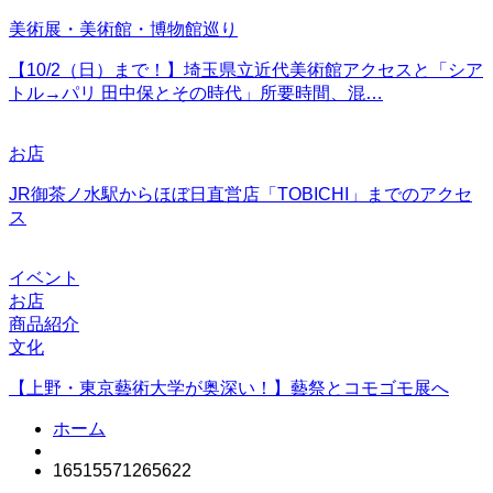
美術展・美術館・博物館巡り
【10/2（日）まで！】埼玉県立近代美術館アクセスと「シア
トル→パリ 田中保とその時代」所要時間、混…
お店
JR御茶ノ水駅からほぼ日直営店「TOBICHI」までのアクセ
ス
イベント
お店
商品紹介
文化
【上野・東京藝術大学が奥深い！】藝祭とコモゴモ展へ
ホーム
16515571265622