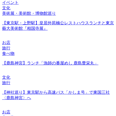
イベント
文化
美術展・美術館・博物館巡り
【東京駅・上野駅】皇居外苑楠公レストハウスランチと東京
藝大美術館『相国寺展』
お店
旅行
食べ物
【鹿島神宮】ランチ「漁師の番屋めし 鹿島豊栄丸」
文化
旅行
【神社巡り】東京駅から高速バス「かしま号」で東国三社
〈鹿島神宮〉へ
お店