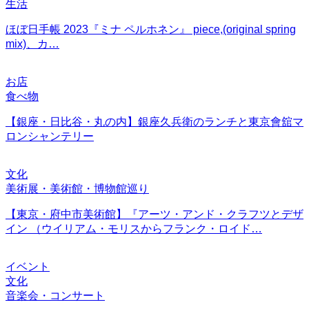
生活
ほぼ日手帳 2023『ミナ ペルホネン』 piece,(original spring
mix)、カ…
お店
食べ物
【銀座・日比谷・丸の内】銀座久兵衛のランチと東京會舘マ
ロンシャンテリー
文化
美術展・美術館・博物館巡り
【東京・府中市美術館】『アーツ・アンド・クラフツとデザ
イン （ウイリアム・モリスからフランク・ロイド…
イベント
文化
音楽会・コンサート