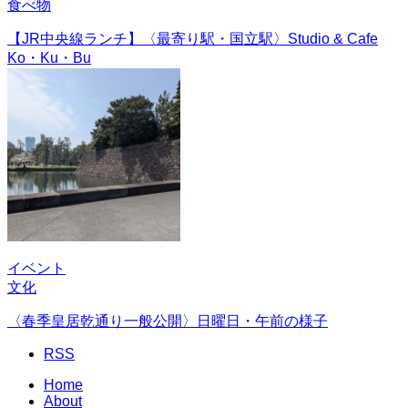
食べ物
【JR中央線ランチ】〈最寄り駅・国立駅〉Studio & Cafe
Ko・Ku・Bu
イベント
文化
〈春季皇居乾通り一般公開〉日曜日・午前の様子
RSS
Home
About