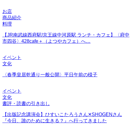
お店
商品紹介
料理
【JR南武線西府駅/京王線中河原駅 ランチ・カフェ】〈府中
市四谷〉428cafe＋（よつやカフェ）へ…
イベント
文化
〈春季皇居乾通り一般公開〉平日午前の様子
イベント
文化
書評・読書の引き出し
【出版記念講演会】ひすいこたろうさん✕SHOGENさん
『今日、誰のために生きる？』へ行ってきました