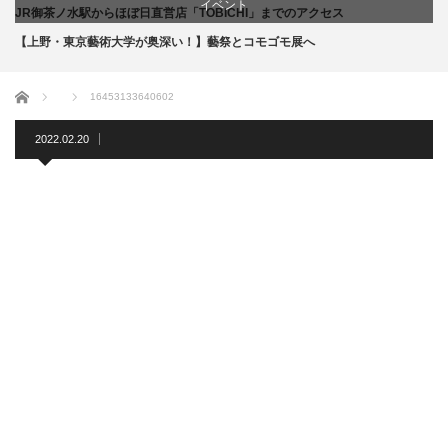
イベント
JR御茶ノ水駅からほぼ日直営店「TOBICHI」までのアクセス
【上野・東京藝術大学が奥深い！】藝祭とコモゴモ展へ
お店
ホーム
16453133640602
商品紹介
2022.02.20
文化