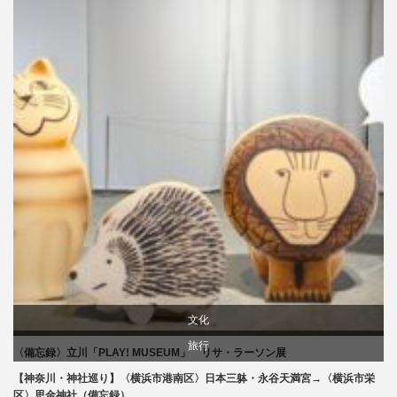
文化
旅行
〈備忘録〉立川「PLAY! MUSEUM」 リサ・ラーソン展
美術展・美術館・博物館巡り
【神奈川・神社巡り】〈横浜市港南区〉日本三躰・永谷天満宮→〈横浜市栄
区〉思金神社（備忘録）