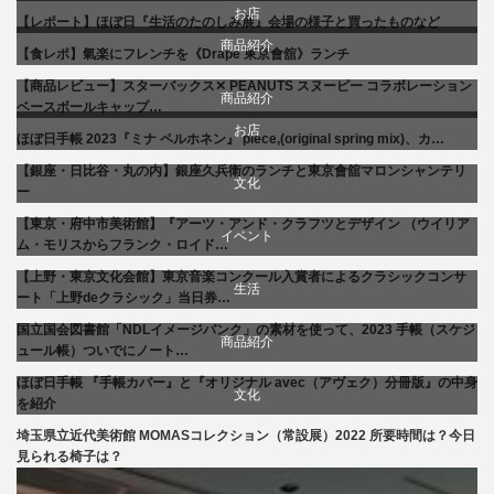
お店
【レポート】ほぼ日『生活のたのしみ展』会場の様子と買ったものなど
文化
お店
商品紹介
【食レポ】氣楽にフレンチを《Drape 東京會舘》ランチ
食べ物
生活
商品紹介
【商品レビュー】スターバックス✕ PEANUTS スヌーピー コラボレーション
商品紹介
ベースボールキャップ…
お店
贈り物・プレゼント
文化
ほぼ日手帳 2023『ミナ ペルホネン』 piece,(original spring mix)、カ…
生活
【銀座・日比谷・丸の内】銀座久兵衛のランチと東京會舘マロンシャンテリ
食べ物
文化
ー
【東京・府中市美術館】『アーツ・アンド・クラフツとデザイン （ウイリア
美術展・美術館・博物館巡り
イベント
ム・モリスからフランク・ロイド…
【上野・東京文化会館】東京音楽コンクール入賞者によるクラシックコンサ
文化
生活
ート「上野deクラシック」当日券…
国立国会図書館「NDLイメージバンク」の素材を使って、2023 手帳（スケジ
音楽会・コンサート
商品紹介
ュール帳）ついでにノート…
ほぼ日手帳 『手帳カバー』と『オリジナル avec（アヴェク）分冊版』の中身
生活
文化
を紹介
埼玉県立近代美術館 MOMASコレクション（常設展）2022 所要時間は？今日
美術展・美術館・博物館巡り
見られる椅子は？