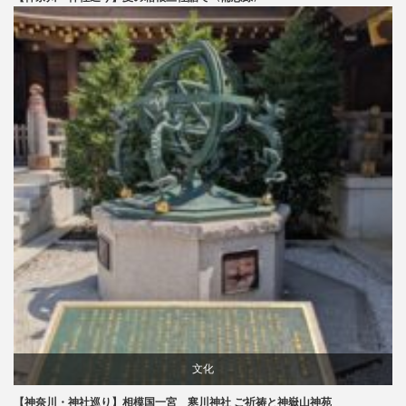
文化
【神奈川・神社巡り】相模国一宮 寒川神社 ご祈祷と神嶽山神苑