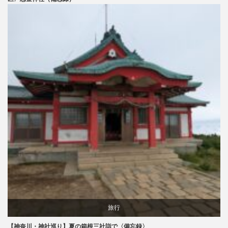
旅行
【神奈川・神社巡り】夏の箱根三社詣で〈備忘録〉