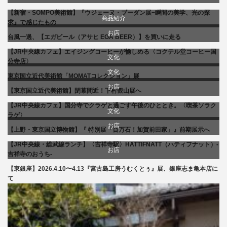
【新宿・SOMPO美術館】『ウジェーヌ・ブーダン展−瞬間の美学、光の探
商品紹介
求』で感じたもの
お店
台風一過、【エガビール（アサヒ EGA BEER）】を買いに走る
【JR中央線カフェ】エイジングコーヒーが愉しめる〈コクテル堂コーヒー国
贈り物・プレゼント
文化
分寺店〉
文化
東京国立近代美術館「MOMATコレクション」展
食べ物
美術展・美術館・博物館巡り
お店
【東京国立近代美術館】閉幕間近！下村観山展へ
美術展・美術館・博物館巡り
【JR中央線カフェ】国分寺でクラゲと過ごす午後のひととき。〈喫茶ソラク
食べ物
文化
ラゲ〉
お店
【上野・東京国立博物館】『 特別展「百万石！加賀前田家」』前期展示へ
美術展・美術館・博物館巡り
【JR中央線・総武線ランチ】〈吉祥寺駅〉HATTIFNATT（ハティフナット）-
食べ物
お店
吉祥寺のおうち-
【東銀座】2026.4.10〜4.13『宮古島工房うむくとぅ』展、銀座志ま亀本店に
商品紹介
て
文化