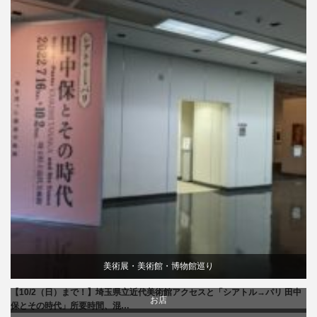
美術展・美術館・博物館巡り
【10/2（日）まで！】埼玉県立近代美術館アクセスと「シアトル→パリ 田中
お店
保とその時代」所要時間、混…