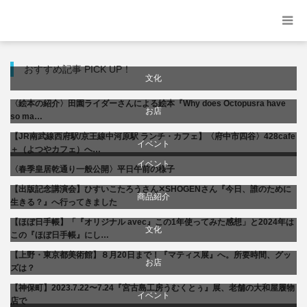
おすすめ記事 PICK UP！
文化
〈絵本の紹介〉田園ライダーさんによる絵本『Why does Octopusra have
お店
so ma…
【JR南武線西府駅/京王線中河原駅 ランチ・カフェ】〈府中市四谷〉428cafe
商品紹介
イベント
＋（よつやカフェ）へ…
イベント
〈春季皇居乾通り一般公開〉平日午前の様子
料理
文化
【出版記念講演会】ひすいこたろうさん✕SHOGENさん『今日、誰のために
文化
商品紹介
生きる？』へ行ってきました
【ほぼ日手帳】「『オリジナル avec』この1年使ってみた感想」と2024年は
書評・読書の引き出し
生活
文化
この『ほぼ日手帳』にし…
【上野・東京都美術館】８月20日まで！『マティス展』へ。所要時間、グッ
美術展・美術館・博物館巡り
お店
ズは？
【神保町】2023.7.22〜7.24『宮古島工房うむくとぅ』展、老舗の大和屋履物
商品紹介
イベント
店で