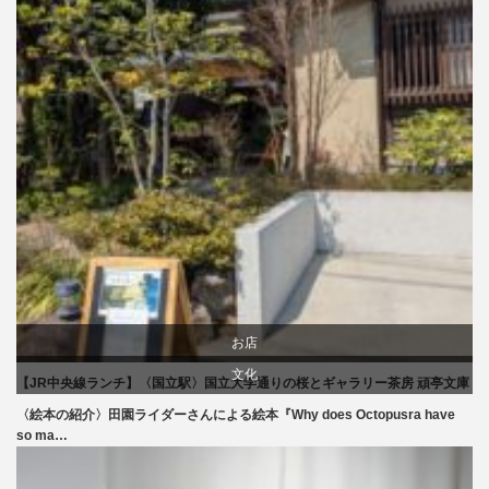
お店
文化
【JR中央線ランチ】〈国立駅〉国立大学通りの桜とギャラリー茶房 頑亭文庫
生活
〈絵本の紹介〉田園ライダーさんによる絵本『Why does Octopusra have
so ma…
食べ物