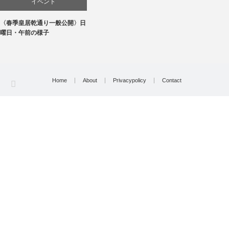
イベント
〈春季皇居乾通り一般公開〉日
文化
曜日・午前の様子
Home
About
Privacypolicy
Contact