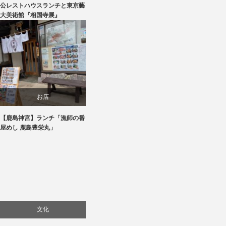
公レストハウスランチと東京藝
大美術館『相国寺展』
美術展・美術館・博物館巡り
お店
【鹿島神宮】ランチ「漁師の番
旅行
屋めし 鹿島豊栄丸」
食べ物
文化