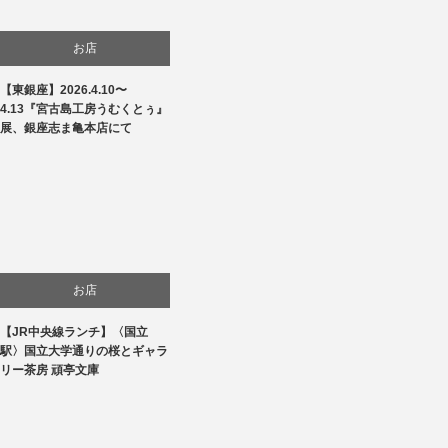
お店
【東銀座】2026.4.10〜
商品紹介
4.13『宮古島工房うむくとぅ』
展、銀座志ま亀本店にて
文化
お店
【JR中央線ランチ】〈国立
生活
駅〉国立大学通りの桜とギャラ
リー茶房 頑亭文庫
食べ物