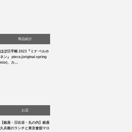
商品紹介
ほぼ日手帳 2023『ミナ ペルホ
生活
ネン』 piece,(original spring
mix)、カ…
お店
【銀座・日比谷・丸の内】銀座
食べ物
久兵衛のランチと東京會舘マロ