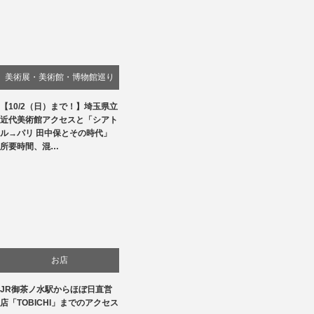
美術展・美術館・博物館巡り
【10/2（日）まで！】埼玉県立
近代美術館アクセスと「シアト
ル→パリ 田中保とその時代」
所要時間、混…
お店
JR御茶ノ水駅からほぼ日直営
店「TOBICHI」までのアクセス