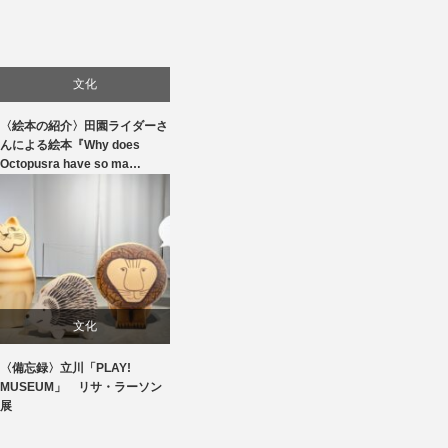
文化
〈絵本の紹介〉田園ライダーさ
んによる絵本『Why does
Octopusra have so ma…
文化
〈備忘録〉立川「PLAY!
美術展・美術館・博物館巡り
MUSEUM」 リサ・ラーソン
展