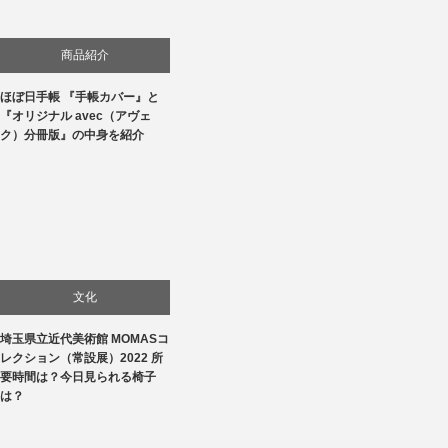
商品紹介
ほぼ日手帳 『手帳カバー』と
生活
『オリジナル avec（アヴェ
ク）分冊版』の中身を紹介
文化
埼玉県立近代美術館 MOMASコ
美術展・美術館・博物館巡り
レクション（常設展）2022 所
要時間は？今日見られる椅子
は？