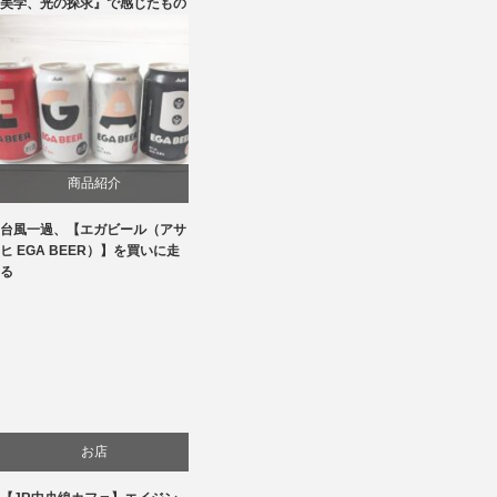
美学、光の探求』で感じたもの
商品紹介
台風一過、【エガビール（アサ
ヒ EGA BEER）】を買いに走
る
お店