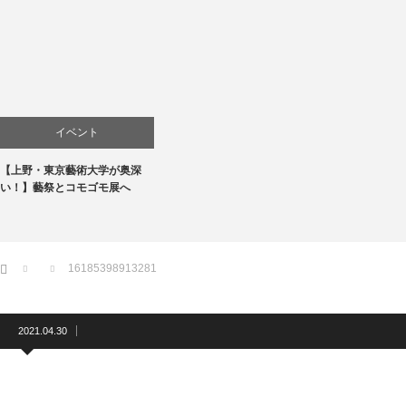
イベント
【上野・東京藝術大学が奥深
お店
い！】藝祭とコモゴモ展へ
商品紹介
文化
ホーム
16185398913281
2021.04.30