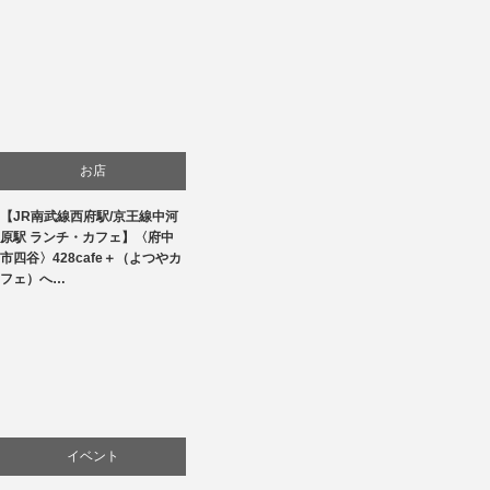
お店
【JR南武線西府駅/京王線中河
商品紹介
原駅 ランチ・カフェ】〈府中
市四谷〉428cafe＋（よつやカ
料理
フェ）へ…
イベント