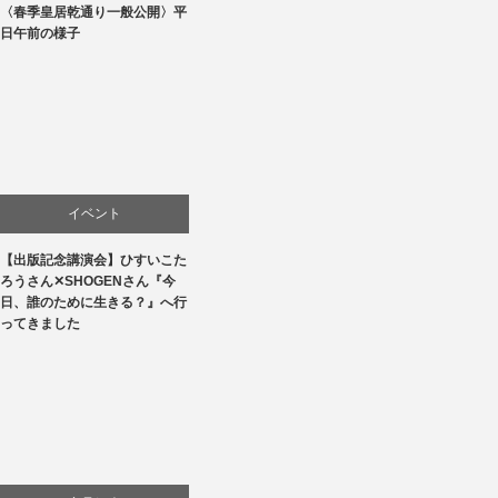
〈春季皇居乾通り一般公開〉平
文化
日午前の様子
イベント
【出版記念講演会】ひすいこた
文化
ろうさん✕SHOGENさん『今
日、誰のために生きる？』へ行
書評・読書の引き出し
ってきました