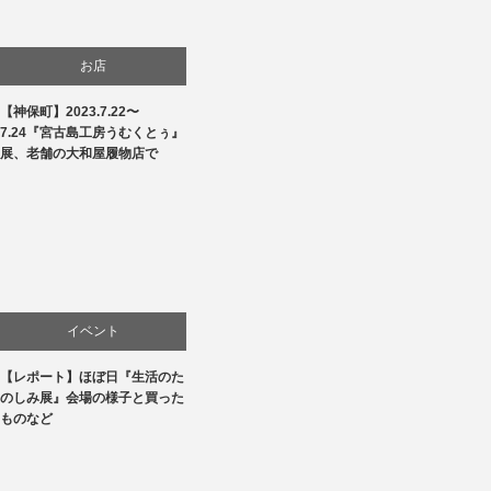
お店
【神保町】2023.7.22〜
商品紹介
7.24『宮古島工房うむくとぅ』
展、老舗の大和屋履物店で
文化
生活
贈り物・プレゼント
イベント
【レポート】ほぼ日『生活のた
お店
のしみ展』会場の様子と買った
ものなど
商品紹介
文化