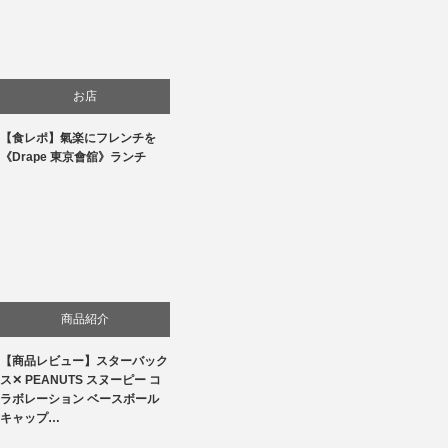
お店
【食レポ】氣楽にフレンチを
食べ物
《Drape 東京會舘》ランチ
商品紹介
【商品レビュー】スターバック
ス✕ PEANUTS スヌーピー コ
ラボレーション ベースボール
キャップ…