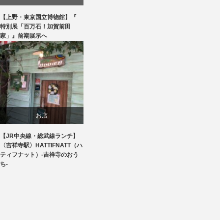
【上野・東京国立博物館】『
美術展・美術館・博物館巡り
特別展「百万石！加賀前田
家」』前期展示へ
お店
【JR中央線・総武線ランチ】
食べ物
〈吉祥寺駅〉HATTIFNATT（ハ
ティフナット）-吉祥寺のおう
ち-