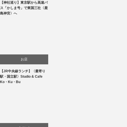
【神社巡り】東京駅から高速バ
旅行
ス「かしま号」で東国三社〈鹿
島神宮〉へ
お店
【JR中央線ランチ】〈最寄り
食べ物
駅・国立駅〉Studio & Cafe
Ko・Ku・Bu