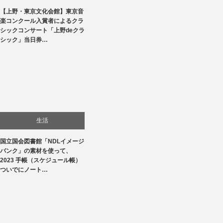
【上野・東京文化会館】東京音
文化
楽コンクール入賞者によるクラ
シックコンサート「上野deクラ
音楽会・コンサート
シック」当日券…
生活
国立国会図書館「NDLイメージ
バンク」の素材を使って、
2023 手帳（スケジュール帳）
ついでにノート…