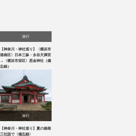
旅行
【神奈川・神社巡り】〈横浜市
港南区〉日本三躰・永谷天満宮
→〈横浜市栄区〉思金神社（備
忘録）
旅行
【神奈川・神社巡り】夏の箱根
三社詣で〈備忘録〉