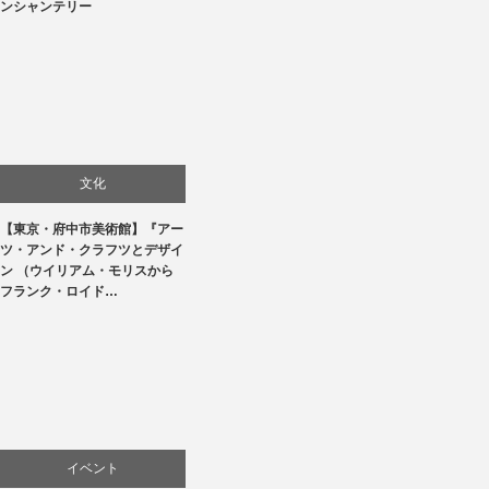
ンシャンテリー
文化
【東京・府中市美術館】『アー
美術展・美術館・博物館巡り
ツ・アンド・クラフツとデザイ
ン （ウイリアム・モリスから
フランク・ロイド…
イベント