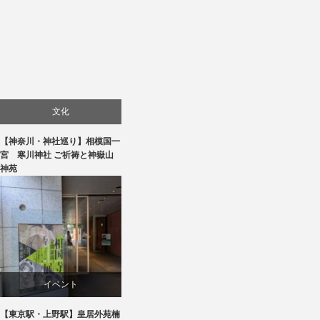
文化
【神奈川・神社巡り】相模国一
旅行
宮 寒川神社 ご祈祷と神嶽山
神苑
イベント
【東京駅・上野駅】皇居外苑楠
文化