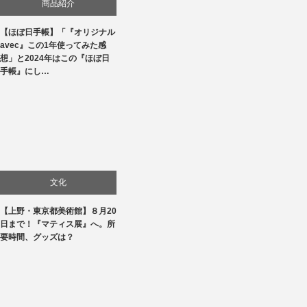
商品紹介
【ほぼ日手帳】「『オリジナル
生活
avec』この1年使ってみた感
想」と2024年はこの『ほぼ日
手帳』にし…
文化
【上野・東京都美術館】８月20
美術展・美術館・博物館巡り
日まで！『マティス展』へ。所
要時間、グッズは？