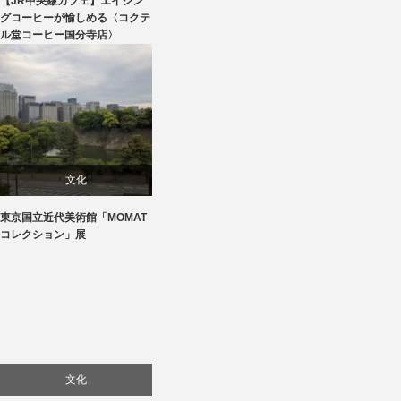
【JR中央線カフェ】エイジン
贈り物・プレゼント
グコーヒーが愉しめる〈コクテ
ル堂コーヒー国分寺店〉
食べ物
文化
東京国立近代美術館「MOMAT
美術展・美術館・博物館巡り
コレクション」展
文化