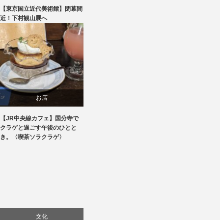
【東京国立近代美術館】閉幕間
美術展・美術館・博物館巡り
近！下村観山展へ
お店
【JR中央線カフェ】国分寺で
食べ物
クラゲと過ごす午後のひとと
き。〈喫茶ソラクラゲ〉
文化