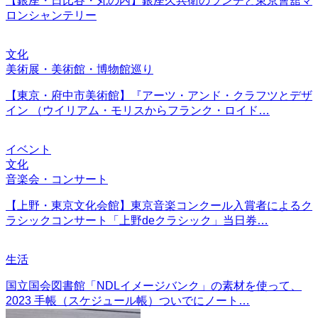
【銀座・日比谷・丸の内】銀座久兵衛のランチと東京會舘マ
ロンシャンテリー
文化
美術展・美術館・博物館巡り
【東京・府中市美術館】『アーツ・アンド・クラフツとデザ
イン （ウイリアム・モリスからフランク・ロイド…
イベント
文化
音楽会・コンサート
【上野・東京文化会館】東京音楽コンクール入賞者によるク
ラシックコンサート「上野deクラシック」当日券…
生活
国立国会図書館「NDLイメージバンク」の素材を使って、
2023 手帳（スケジュール帳）ついでにノート…