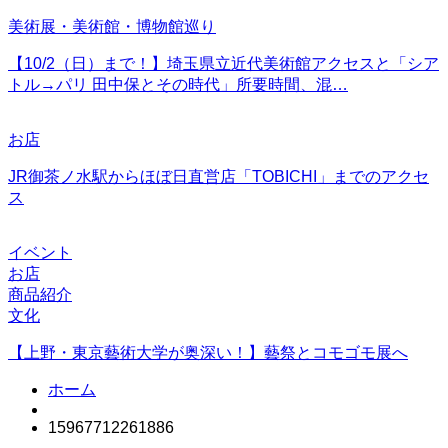
美術展・美術館・博物館巡り
【10/2（日）まで！】埼玉県立近代美術館アクセスと「シア
トル→パリ 田中保とその時代」所要時間、混…
お店
JR御茶ノ水駅からほぼ日直営店「TOBICHI」までのアクセ
ス
イベント
お店
商品紹介
文化
【上野・東京藝術大学が奥深い！】藝祭とコモゴモ展へ
ホーム
15967712261886