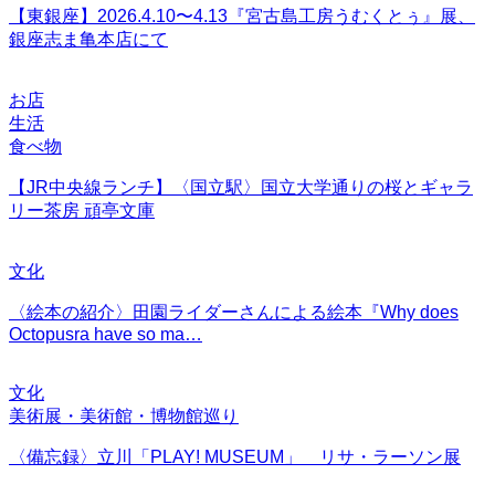
【東銀座】2026.4.10〜4.13『宮古島工房うむくとぅ』展、
銀座志ま亀本店にて
お店
生活
食べ物
【JR中央線ランチ】〈国立駅〉国立大学通りの桜とギャラ
リー茶房 頑亭文庫
文化
〈絵本の紹介〉田園ライダーさんによる絵本『Why does
Octopusra have so ma…
文化
美術展・美術館・博物館巡り
〈備忘録〉立川「PLAY! MUSEUM」 リサ・ラーソン展