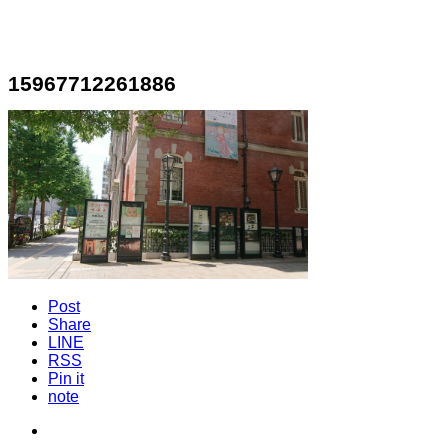
15967712261886
Post
Share
LINE
RSS
Pin it
note