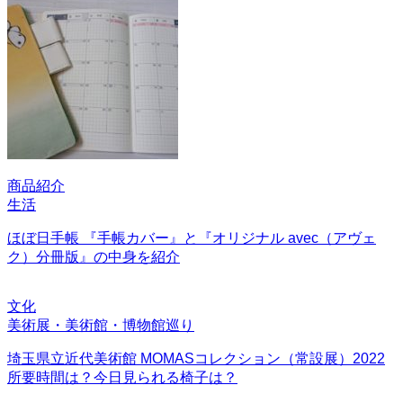
商品紹介
生活
ほぼ日手帳 『手帳カバー』と『オリジナル avec（アヴェ
ク）分冊版』の中身を紹介
文化
美術展・美術館・博物館巡り
埼玉県立近代美術館 MOMASコレクション（常設展）2022
所要時間は？今日見られる椅子は？