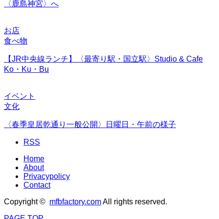
〈鹿島神宮〉へ
お店
食べ物
【JR中央線ランチ】〈最寄り駅・国立駅〉Studio & Cafe
Ko・Ku・Bu
イベント
文化
〈春季皇居乾通り一般公開〉日曜日・午前の様子
RSS
Home
About
Privacypolicy
Contact
Copyright ©
mfbfactory.com
All rights reserved.
PAGE TOP