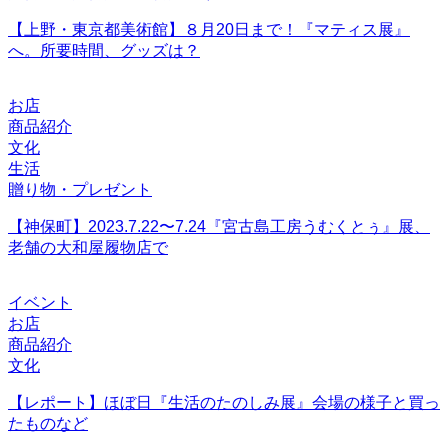
【上野・東京都美術館】８月20日まで！『マティス展』
へ。所要時間、グッズは？
お店
商品紹介
文化
生活
贈り物・プレゼント
【神保町】2023.7.22〜7.24『宮古島工房うむくとぅ』展、
老舗の大和屋履物店で
イベント
お店
商品紹介
文化
【レポート】ほぼ日『生活のたのしみ展』会場の様子と買っ
たものなど