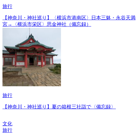
旅行
【神奈川・神社巡り】〈横浜市港南区〉日本三躰・永谷天満
宮→〈横浜市栄区〉思金神社（備忘録）
旅行
【神奈川・神社巡り】夏の箱根三社詣で〈備忘録〉
文化
旅行