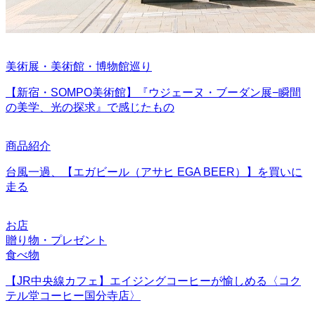
美術展・美術館・博物館巡り
【新宿・SOMPO美術館】『ウジェーヌ・ブーダン展−瞬間
の美学、光の探求』で感じたもの
商品紹介
台風一過、【エガビール（アサヒ EGA BEER）】を買いに
走る
お店
贈り物・プレゼント
食べ物
【JR中央線カフェ】エイジングコーヒーが愉しめる〈コク
テル堂コーヒー国分寺店〉