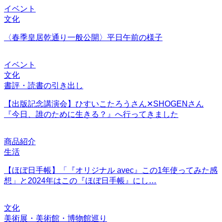
イベント
文化
〈春季皇居乾通り一般公開〉平日午前の様子
イベント
文化
書評・読書の引き出し
【出版記念講演会】ひすいこたろうさん✕SHOGENさん
『今日、誰のために生きる？』へ行ってきました
商品紹介
生活
【ほぼ日手帳】「『オリジナル avec』この1年使ってみた感
想」と2024年はこの『ほぼ日手帳』にし…
文化
美術展・美術館・博物館巡り