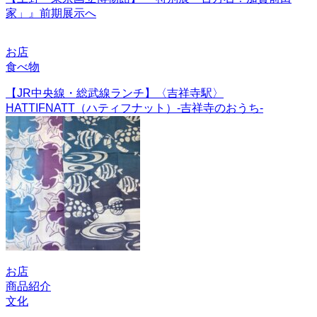
家」』前期展示へ
お店
食べ物
【JR中央線・総武線ランチ】〈吉祥寺駅〉
HATTIFNATT（ハティフナット）-吉祥寺のおうち-
お店
商品紹介
文化