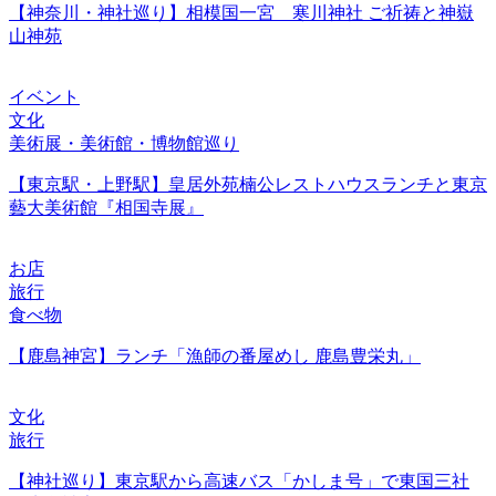
【神奈川・神社巡り】相模国一宮 寒川神社 ご祈祷と神嶽
山神苑
イベント
文化
美術展・美術館・博物館巡り
【東京駅・上野駅】皇居外苑楠公レストハウスランチと東京
藝大美術館『相国寺展』
お店
旅行
食べ物
【鹿島神宮】ランチ「漁師の番屋めし 鹿島豊栄丸」
文化
旅行
【神社巡り】東京駅から高速バス「かしま号」で東国三社