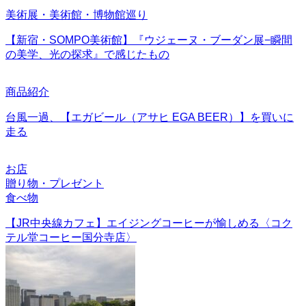
美術展・美術館・博物館巡り
【新宿・SOMPO美術館】『ウジェーヌ・ブーダン展−瞬間
の美学、光の探求』で感じたもの
商品紹介
台風一過、【エガビール（アサヒ EGA BEER）】を買いに
走る
お店
贈り物・プレゼント
食べ物
【JR中央線カフェ】エイジングコーヒーが愉しめる〈コク
テル堂コーヒー国分寺店〉