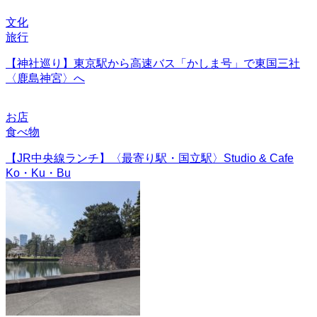
文化
旅行
【神社巡り】東京駅から高速バス「かしま号」で東国三社
〈鹿島神宮〉へ
お店
食べ物
【JR中央線ランチ】〈最寄り駅・国立駅〉Studio & Cafe
Ko・Ku・Bu