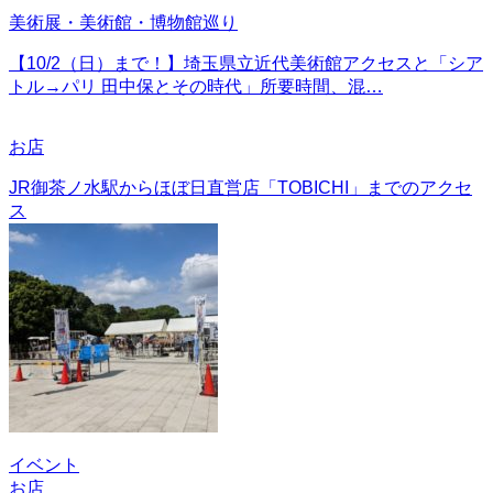
美術展・美術館・博物館巡り
【10/2（日）まで！】埼玉県立近代美術館アクセスと「シア
トル→パリ 田中保とその時代」所要時間、混…
お店
JR御茶ノ水駅からほぼ日直営店「TOBICHI」までのアクセ
ス
イベント
お店