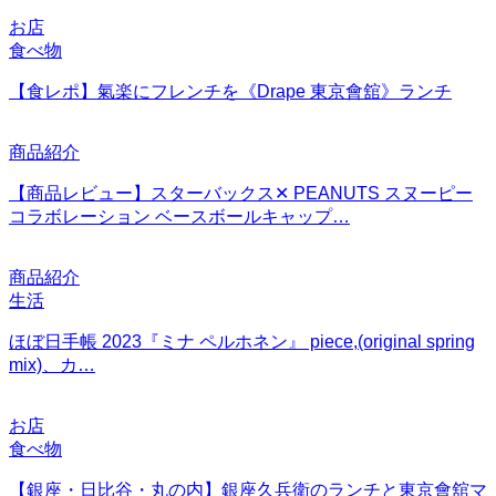
お店
食べ物
【食レポ】氣楽にフレンチを《Drape 東京會舘》ランチ
商品紹介
【商品レビュー】スターバックス✕ PEANUTS スヌーピー
コラボレーション ベースボールキャップ…
商品紹介
生活
ほぼ日手帳 2023『ミナ ペルホネン』 piece,(original spring
mix)、カ…
お店
食べ物
【銀座・日比谷・丸の内】銀座久兵衛のランチと東京會舘マ