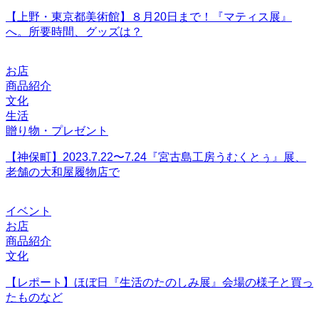
【上野・東京都美術館】８月20日まで！『マティス展』
へ。所要時間、グッズは？
お店
商品紹介
文化
生活
贈り物・プレゼント
【神保町】2023.7.22〜7.24『宮古島工房うむくとぅ』展、
老舗の大和屋履物店で
イベント
お店
商品紹介
文化
【レポート】ほぼ日『生活のたのしみ展』会場の様子と買っ
たものなど