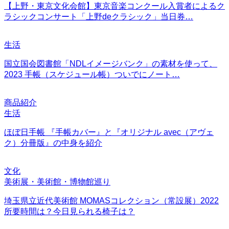
【上野・東京文化会館】東京音楽コンクール入賞者によるク
ラシックコンサート「上野deクラシック」当日券…
生活
国立国会図書館「NDLイメージバンク」の素材を使って、
2023 手帳（スケジュール帳）ついでにノート…
商品紹介
生活
ほぼ日手帳 『手帳カバー』と『オリジナル avec（アヴェ
ク）分冊版』の中身を紹介
文化
美術展・美術館・博物館巡り
埼玉県立近代美術館 MOMASコレクション（常設展）2022
所要時間は？今日見られる椅子は？