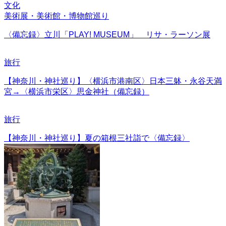
文化
美術展・美術館・博物館巡り
〈備忘録〉立川「PLAY! MUSEUM」 リサ・ラーソン展
旅行
【神奈川・神社巡り】〈横浜市港南区〉日本三躰・永谷天満
宮→〈横浜市栄区〉思金神社（備忘録）
旅行
【神奈川・神社巡り】夏の箱根三社詣で〈備忘録〉