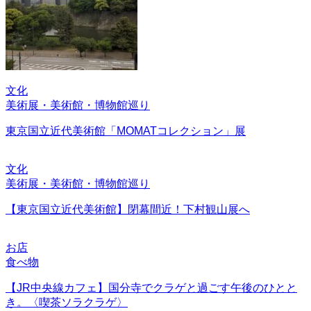
文化
美術展・美術館・博物館巡り
東京国立近代美術館「MOMATコレクション」展
文化
美術展・美術館・博物館巡り
【東京国立近代美術館】閉幕間近！下村観山展へ
お店
食べ物
【JR中央線カフェ】国分寺でクラゲと過ごす午後のひとと
き。〈喫茶ソラクラゲ〉