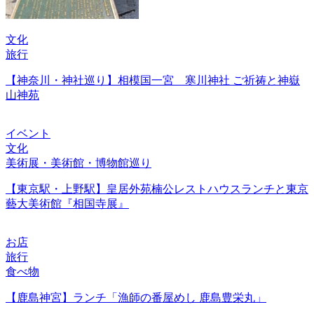
文化
旅行
【神奈川・神社巡り】相模国一宮 寒川神社 ご祈祷と神嶽
山神苑
イベント
文化
美術展・美術館・博物館巡り
【東京駅・上野駅】皇居外苑楠公レストハウスランチと東京
藝大美術館『相国寺展』
お店
旅行
食べ物
【鹿島神宮】ランチ「漁師の番屋めし 鹿島豊栄丸」