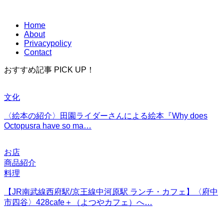
Home
About
Privacypolicy
Contact
おすすめ記事 PICK UP！
文化
〈絵本の紹介〉田園ライダーさんによる絵本『Why does
Octopusra have so ma…
お店
商品紹介
料理
【JR南武線西府駅/京王線中河原駅 ランチ・カフェ】〈府中
市四谷〉428cafe＋（よつやカフェ）へ…