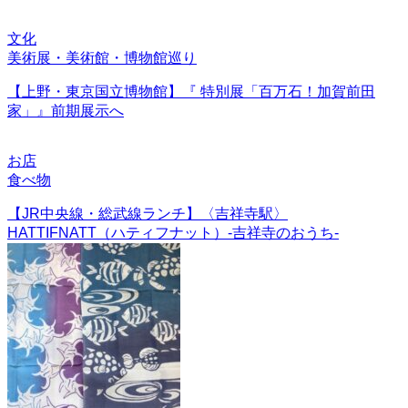
文化
美術展・美術館・博物館巡り
【上野・東京国立博物館】『 特別展「百万石！加賀前田
家」』前期展示へ
お店
食べ物
【JR中央線・総武線ランチ】〈吉祥寺駅〉
HATTIFNATT（ハティフナット）-吉祥寺のおうち-