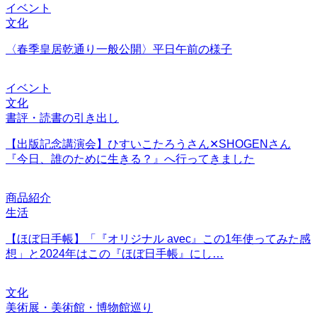
イベント
文化
〈春季皇居乾通り一般公開〉平日午前の様子
イベント
文化
書評・読書の引き出し
【出版記念講演会】ひすいこたろうさん✕SHOGENさん
『今日、誰のために生きる？』へ行ってきました
商品紹介
生活
【ほぼ日手帳】「『オリジナル avec』この1年使ってみた感
想」と2024年はこの『ほぼ日手帳』にし…
文化
美術展・美術館・博物館巡り