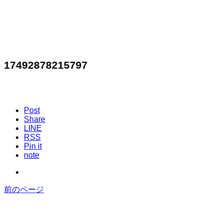
17492878215797
Post
Share
LINE
RSS
Pin it
note
前のページ