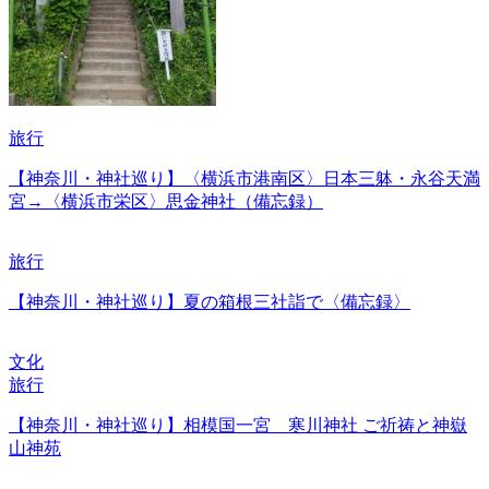
旅行
【神奈川・神社巡り】〈横浜市港南区〉日本三躰・永谷天満
宮→〈横浜市栄区〉思金神社（備忘録）
旅行
【神奈川・神社巡り】夏の箱根三社詣で〈備忘録〉
文化
旅行
【神奈川・神社巡り】相模国一宮 寒川神社 ご祈祷と神嶽
山神苑