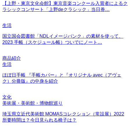
【上野・東京文化会館】東京音楽コンクール入賞者によるク
ラシックコンサート「上野deクラシック」当日券…
生活
国立国会図書館「NDLイメージバンク」の素材を使って、
2023 手帳（スケジュール帳）ついでにノート…
商品紹介
生活
ほぼ日手帳 『手帳カバー』と『オリジナル avec（アヴェ
ク）分冊版』の中身を紹介
文化
美術展・美術館・博物館巡り
埼玉県立近代美術館 MOMASコレクション（常設展）2022
所要時間は？今日見られる椅子は？