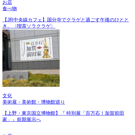
お店
食べ物
【JR中央線カフェ】国分寺でクラゲと過ごす午後のひとと
き。〈喫茶ソラクラゲ〉
文化
美術展・美術館・博物館巡り
【上野・東京国立博物館】『 特別展「百万石！加賀前田
家」』前期展示へ