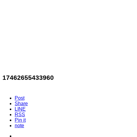
17462655433960
Post
Share
LINE
RSS
Pin it
note