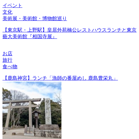
イベント
文化
美術展・美術館・博物館巡り
【東京駅・上野駅】皇居外苑楠公レストハウスランチと東京
藝大美術館『相国寺展』
お店
旅行
食べ物
【鹿島神宮】ランチ「漁師の番屋めし 鹿島豊栄丸」