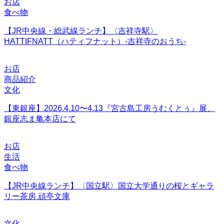
お店
食べ物
【JR中央線・総武線ランチ】〈吉祥寺駅〉
HATTIFNATT（ハティフナット）-吉祥寺のおうち-
お店
商品紹介
文化
【東銀座】2026.4.10〜4.13『宮古島工房うむくとぅ』展、
銀座志ま亀本店にて
お店
生活
食べ物
【JR中央線ランチ】〈国立駅〉国立大学通りの桜とギャラ
リー茶房 頑亭文庫
文化