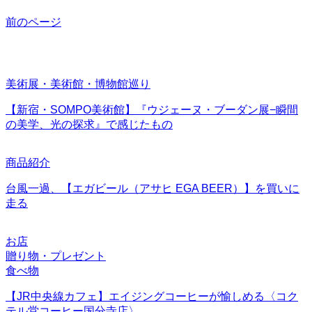
前のページ
美術展・美術館・博物館巡り
【新宿・SOMPO美術館】『ウジェーヌ・ブーダン展−瞬間
の美学、光の探求』で感じたもの
商品紹介
台風一過、【エガビール（アサヒ EGA BEER）】を買いに
走る
お店
贈り物・プレゼント
食べ物
【JR中央線カフェ】エイジングコーヒーが愉しめる〈コク
テル堂コーヒー国分寺店〉