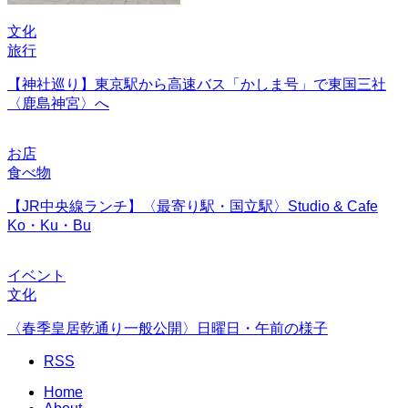
文化
旅行
【神社巡り】東京駅から高速バス「かしま号」で東国三社
〈鹿島神宮〉へ
お店
食べ物
【JR中央線ランチ】〈最寄り駅・国立駅〉Studio & Cafe
Ko・Ku・Bu
イベント
文化
〈春季皇居乾通り一般公開〉日曜日・午前の様子
RSS
Home