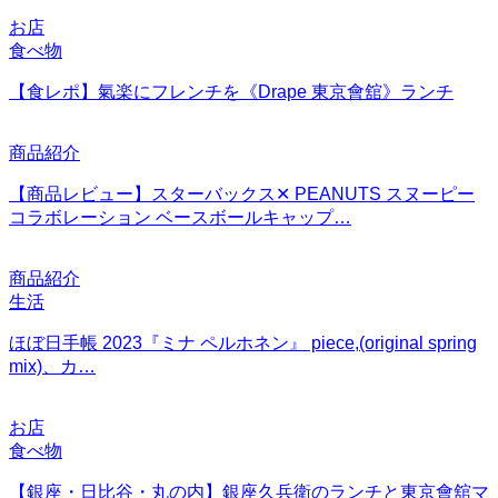
お店
食べ物
【食レポ】氣楽にフレンチを《Drape 東京會舘》ランチ
商品紹介
【商品レビュー】スターバックス✕ PEANUTS スヌーピー
コラボレーション ベースボールキャップ…
商品紹介
生活
ほぼ日手帳 2023『ミナ ペルホネン』 piece,(original spring
mix)、カ…
お店
食べ物
【銀座・日比谷・丸の内】銀座久兵衛のランチと東京會舘マ