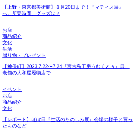
【上野・東京都美術館】８月20日まで！『マティス展』
へ。所要時間、グッズは？
お店
商品紹介
文化
生活
贈り物・プレゼント
【神保町】2023.7.22〜7.24『宮古島工房うむくとぅ』展、
老舗の大和屋履物店で
イベント
お店
商品紹介
文化
【レポート】ほぼ日『生活のたのしみ展』会場の様子と買っ
たものなど