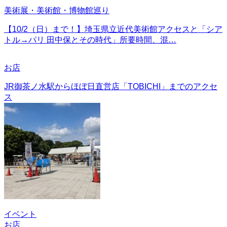
美術展・美術館・博物館巡り
【10/2（日）まで！】埼玉県立近代美術館アクセスと「シア
トル→パリ 田中保とその時代」所要時間、混…
お店
JR御茶ノ水駅からほぼ日直営店「TOBICHI」までのアクセ
ス
イベント
お店