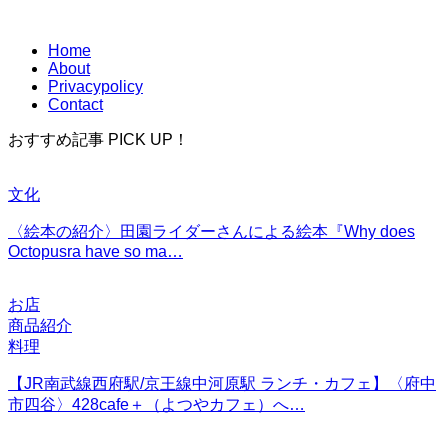
Home
About
Privacypolicy
Contact
おすすめ記事 PICK UP！
文化
〈絵本の紹介〉田園ライダーさんによる絵本『Why does
Octopusra have so ma…
お店
商品紹介
料理
【JR南武線西府駅/京王線中河原駅 ランチ・カフェ】〈府中
市四谷〉428cafe＋（よつやカフェ）へ…