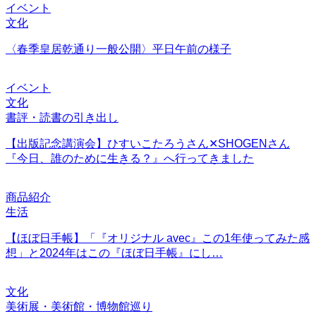
イベント
文化
〈春季皇居乾通り一般公開〉平日午前の様子
イベント
文化
書評・読書の引き出し
【出版記念講演会】ひすいこたろうさん✕SHOGENさん
『今日、誰のために生きる？』へ行ってきました
商品紹介
生活
【ほぼ日手帳】「『オリジナル avec』この1年使ってみた感
想」と2024年はこの『ほぼ日手帳』にし…
文化
美術展・美術館・博物館巡り