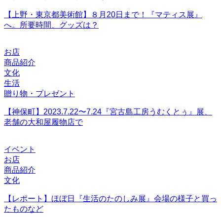
【上野・東京都美術館】８月20日まで！『マティス展』
へ。所要時間、グッズは？
お店
商品紹介
文化
生活
贈り物・プレゼント
【神保町】2023.7.22〜7.24『宮古島工房うむくとぅ』展、
老舗の大和屋履物店で
イベント
お店
商品紹介
文化
【レポート】ほぼ日『生活のたのしみ展』会場の様子と買っ
たものなど