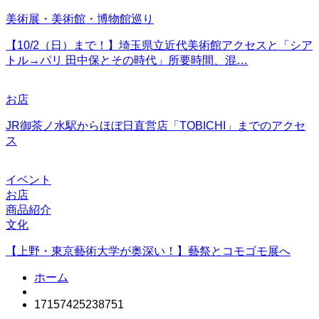
美術展・美術館・博物館巡り
【10/2（日）まで！】埼玉県立近代美術館アクセスと「シア
トル→パリ 田中保とその時代」所要時間、混…
お店
JR御茶ノ水駅からほぼ日直営店「TOBICHI」までのアクセ
ス
イベント
お店
商品紹介
文化
【上野・東京藝術大学が奥深い！】藝祭とコモゴモ展へ
ホーム
17157425238751