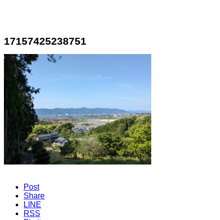
17157425238751
Post
Share
LINE
RSS