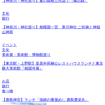
【神奈川・神社巡り】夏の箱根三社詣で〈備忘録〉
文化
旅行
【神奈川・神社巡り】相模国一宮 寒川神社 ご祈祷と神嶽
山神苑
イベント
文化
美術展・美術館・博物館巡り
【東京駅・上野駅】皇居外苑楠公レストハウスランチと東京
藝大美術館『相国寺展』
お店
旅行
食べ物
【鹿島神宮】ランチ「漁師の番屋めし 鹿島豊栄丸」