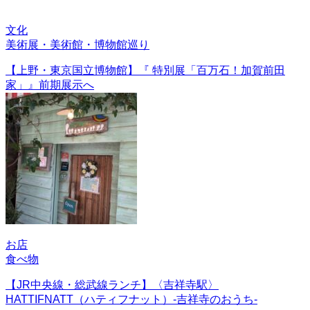
文化
美術展・美術館・博物館巡り
【上野・東京国立博物館】『 特別展「百万石！加賀前田
家」』前期展示へ
お店
食べ物
【JR中央線・総武線ランチ】〈吉祥寺駅〉
HATTIFNATT（ハティフナット）-吉祥寺のおうち-