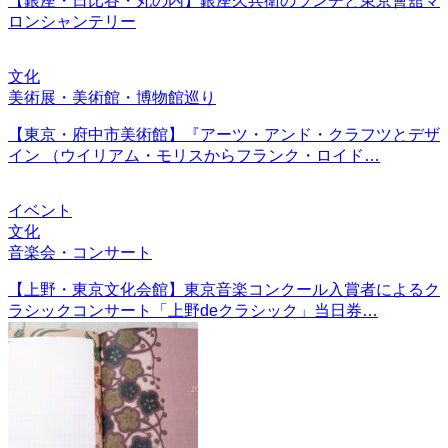
【銀座・日比谷・丸の内】銀座久兵衛のランチと東京會舘マ
ロンシャンテリー
文化
美術展・美術館・博物館巡り
【東京・府中市美術館】『アーツ・アンド・クラフツとデザ
イン （ウイリアム・モリスからフランク・ロイド…
イベント
文化
音楽会・コンサート
【上野・東京文化会館】東京音楽コンクール入賞者によるク
ラシックコンサート「上野deクラシック」当日券…