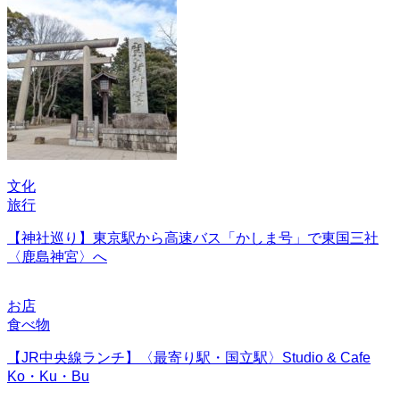
文化
旅行
【神社巡り】東京駅から高速バス「かしま号」で東国三社
〈鹿島神宮〉へ
お店
食べ物
【JR中央線ランチ】〈最寄り駅・国立駅〉Studio & Cafe
Ko・Ku・Bu