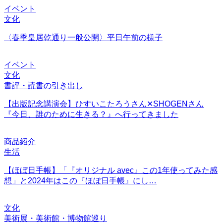
イベント
文化
〈春季皇居乾通り一般公開〉平日午前の様子
イベント
文化
書評・読書の引き出し
【出版記念講演会】ひすいこたろうさん✕SHOGENさん
『今日、誰のために生きる？』へ行ってきました
商品紹介
生活
【ほぼ日手帳】「『オリジナル avec』この1年使ってみた感
想」と2024年はこの『ほぼ日手帳』にし…
文化
美術展・美術館・博物館巡り