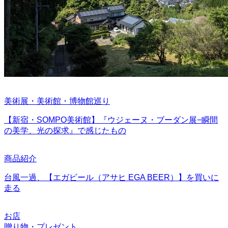
美術展・美術館・博物館巡り
【新宿・SOMPO美術館】『ウジェーヌ・ブーダン展−瞬間
の美学、光の探求』で感じたもの
商品紹介
台風一過、【エガビール（アサヒ EGA BEER）】を買いに
走る
お店
贈り物・プレゼント