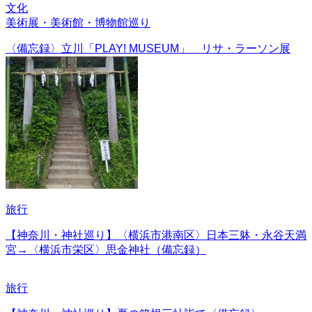
文化
美術展・美術館・博物館巡り
〈備忘録〉立川「PLAY! MUSEUM」 リサ・ラーソン展
旅行
【神奈川・神社巡り】〈横浜市港南区〉日本三躰・永谷天満
宮→〈横浜市栄区〉思金神社（備忘録）
旅行