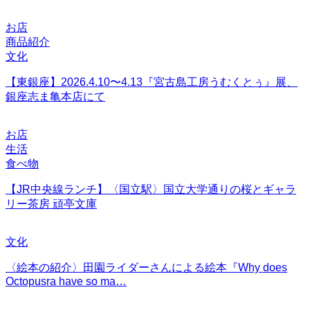
お店
商品紹介
文化
【東銀座】2026.4.10〜4.13『宮古島工房うむくとぅ』展、
銀座志ま亀本店にて
お店
生活
食べ物
【JR中央線ランチ】〈国立駅〉国立大学通りの桜とギャラ
リー茶房 頑亭文庫
文化
〈絵本の紹介〉田園ライダーさんによる絵本『Why does
Octopusra have so ma…